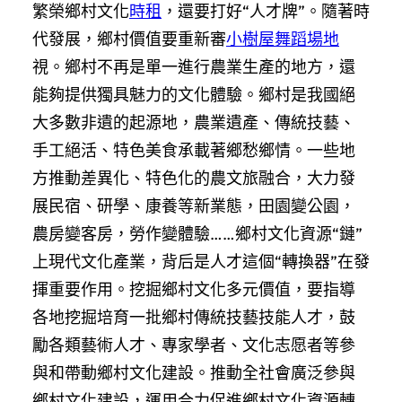
繁榮鄉村文化
時租
，還要打好“人才牌”。隨著時
代發展，鄉村價值要重新審
小樹屋
舞蹈場地
視。鄉村不再是單一進行農業生產的地方，還
能夠提供獨具魅力的文化體驗。鄉村是我國絕
大多數非遺的起源地，農業遺產、傳統技藝、
手工絕活、特色美食承載著鄉愁鄉情。一些地
方推動差異化、特色化的農文旅融合，大力發
展民宿、研學、康養等新業態，田園變公園，
農房變客房，勞作變體驗……鄉村文化資源“鏈”
上現代文化產業，背后是人才這個“轉換器”在發
揮重要作用。挖掘鄉村文化多元價值，要指導
各地挖掘培育一批鄉村傳統技藝技能人才，鼓
勵各類藝術人才、專家學者、文化志愿者等參
與和帶動鄉村文化建設。推動全社會廣泛參與
鄉村文化建設，運用合力促進鄉村文化資源轉