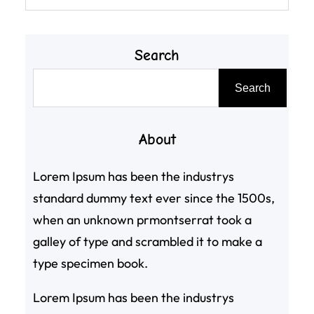
Search
搜
Search
尋
About
Lorem Ipsum has been the industrys
standard dummy text ever since the 1500s,
when an unknown prmontserrat took a
galley of type and scrambled it to make a
type specimen book.
Lorem Ipsum has been the industrys