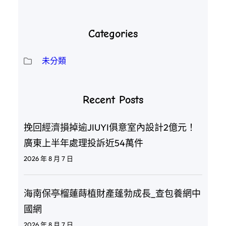
Categories
未分類
Recent Posts
挽回經濟損掉逾JIUYI俱意室內設計2億元！
廣東上半年處理投訴近54萬件
2026 年 8 月 7 日
海南保亭榴蓮蒔植財產蓬勃成長_查包養網中
國網
2026 年 8 月 7 日