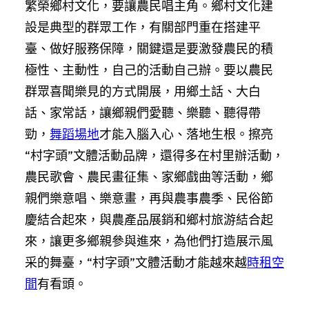
繁榮鄉村文化，要讓農民唱主角。鄉村文化建
設是典型的群眾工作，有關部門重在搭建平
臺、做好服務保障，關鍵還是要激發農民的積
極性、主動性，自己的活動自己辦。要以農民
群眾喜聞樂見的方式開展，用鄉土話、大白
話、家常話，讓鄉親們愛聽、樂聽、聽得帶
勁，
舞蹈場地
才能入腦入心、落地生根。擦亮
“村字頭”文體活動品牌，還得多在村里辦活動，
農民歌會、農民畫征集、家鄉戲曲等活動，鄉
親們樂意唱、樂意畫，再與農事農季、民俗節
慶結合起來，與農產品展銷和鄉村旅游結合起
來，讓更多鄉親參與進來，為他們打造展示風
采的舞臺，“村字頭”文體活動才能越來越
時租空
間
有看頭。