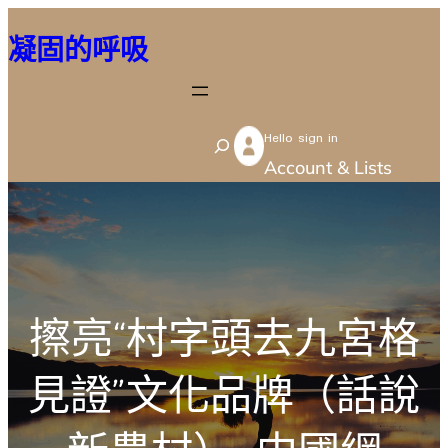
跳
凝固的呼吸
至
主
要
Hello sign in
內
S
Account & Lists
容
e
a
r
c
h
擦亮“村字頭去九宮格
見證”文化品牌（話說