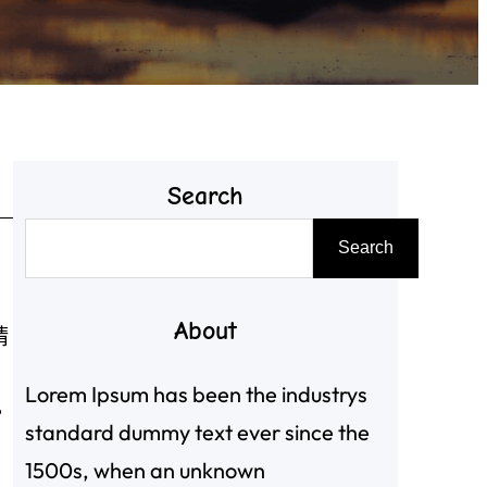
Search
搜
Search
尋
About
精
Lorem Ipsum has been the industrys
。
standard dummy text ever since the
1500s, when an unknown