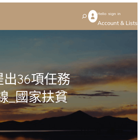
Hello sign in
S
Account & Lists
e
a
r
c
h
出36項任務
線_國家扶貧