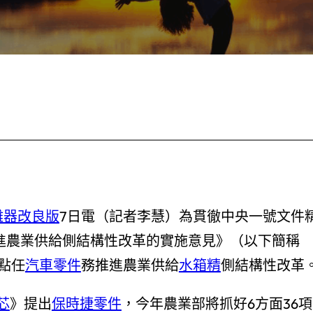
離器改良版
7日電（記者李慧）為貫徹中央一號文件
進農業供給側結構性改革的實施意見》（以下簡稱
重點任
汽車零件
務推進農業供給
水箱精
側結構性改革
芯
》提出
保時捷零件
，今年農業部將抓好6方面36項