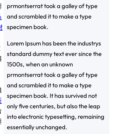
prmontserrat took a galley of type
要
and scrambled it to make a type
系
specimen book.
材
Lorem Ipsum has been the industrys
啟
standard dummy text ever since the
展
1500s, when an unknown
prmontserrat took a galley of type
and scrambled it to make a type
農
specimen book. It has survived not
斯
only five centuries, but also the leap
合
into electronic typesetting, remaining
要
essentially unchanged.
、