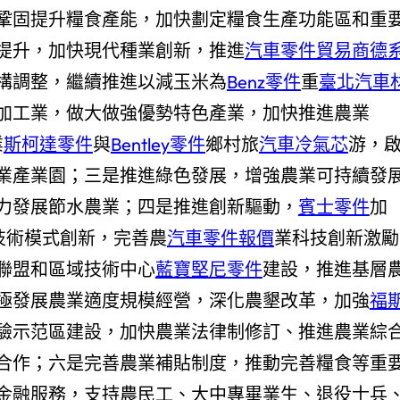
鞏固提升糧食產能，加快劃定糧食生產功能區和重
提升，加快現代種業創新，推進
汽車零件貿易商
德
構調整，繼續推進以減玉米為
Benz零件
重
臺北汽車
加工業，做大做強優勢特色產業，加快推進農業
業
斯柯達零件
與
Bentley零件
鄉村旅
汽車冷氣芯
游，
業產業園；三是推進綠色發展，增強農業可持續發
力發展節水農業；四是推進創新驅動，
賓士零件
加
技術模式創新，完善農
汽車零件報價
業科技創新激勵
聯盟和區域技術中心
藍寶堅尼零件
建設，推進基層
極發展農業適度規模經營，深化農墾改革，加強
福
驗示范區建設，加快農業法律制修訂、推進農業綜
合作；六是完善農業補貼制度，推動完善糧食等重
金融服務，支持農民工、大中專畢業生、退役士兵