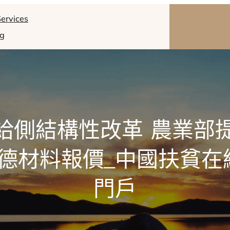
ervices
og
給側結構性改革 農業部提
奧斯德材料報價_中國扶貧在
門戶