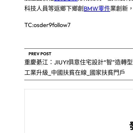
科技人員等返鄉下鄉創
BMW零件
業創新
TC:osder9follow7
PREV POST
重慶綦江：JIUYI俱意住宅設計“智”造轉
工業升級_中國扶貧在線_國家扶貧門戶