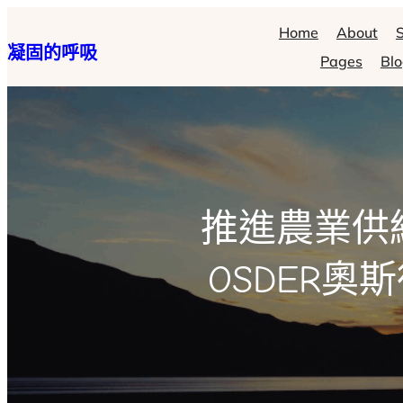
跳
Home
About
S
凝固的呼吸
至
Pages
Bl
主
要
內
容
推進農業供
OSDER