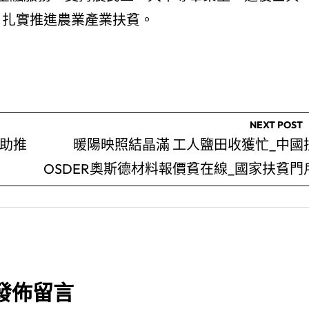
，扎實推進農業產業扶貧。
NEXT POST
型助推
暖陽映照結晶滿 工人鹽田收獲忙_中國
OSDER奧斯德材料報價貧在線_國家扶貧門
發佈留言