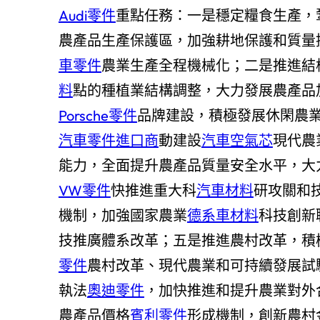
Audi零件
重點任務：一是穩定糧食生產，
農產品生產保護區，加強耕地保護和質量
車零件
農業生產全程機械化；二是推進結
料
點的種植業結構調整，大力發展農產品
Porsche零件
品牌建設，積極發展休閑農
汽車零件進口商
動建設
汽車空氣芯
現代農
能力，全面提升農產品質量安全水平，大
VW零件
快推進重大科
汽車材料
研攻關和
機制，加強國家農業
德系車材料
科技創新
技推廣體系改革；五是推進農村改革，積
零件
農村改革、現代農業和可持續發展試
執法
奧迪零件
，加快推進和提升農業對外
農產品價格
賓利零件
形成機制，創新農村