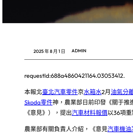
ADMIN
2025 年 8 月 1 日
requestId:688a4860421164.03053412.
本報北
臺北汽車零件
京
水箱水
2月
油氣分
Skoda零件
神，農業部日前印發《關于推
《意見》），提出
汽車材料報價
以36項
農業部有關負責人介紹，《意見
汽車機油