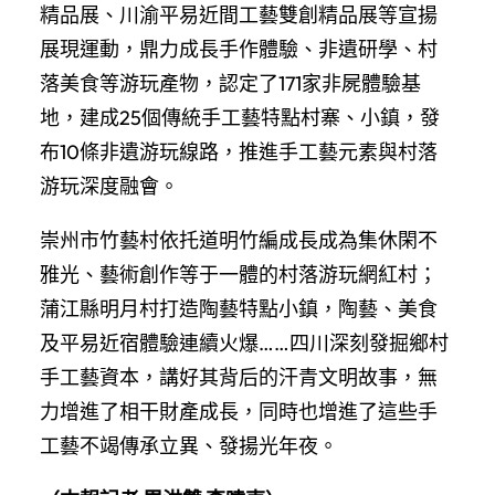
精品展、川渝平易近間工藝雙創精品展等宣揚
展現運動，鼎力成長手作體驗、非遺研學、村
落美食等游玩產物，認定了171家非屍體驗基
地，建成25個傳統手工藝特點村寨、小鎮，發
布10條非遺游玩線路，推進手工藝元素與村落
游玩深度融會。
崇州市竹藝村依托道明竹編成長成為集休閑不
雅光、藝術創作等于一體的村落游玩網紅村；
蒲江縣明月村打造陶藝特點小鎮，陶藝、美食
及平易近宿體驗連續火爆……四川深刻發掘鄉村
手工藝資本，講好其背后的汗青文明故事，無
力增進了相干財產成長，同時也增進了這些手
工藝不竭傳承立異、發揚光年夜。