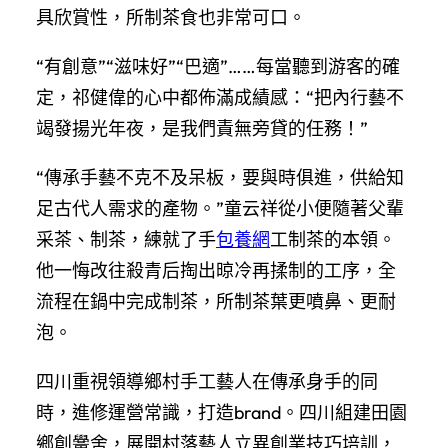
具欣賞性，所制茶食也非常可口。
“有創意”“滋味好”“巴適”……每當聽到游客的確
定，祁健偉的心中都佈滿成績感：“把內行藝不
竭發揚光年夜，是我們責無旁貸的任務！”
“傳承手藝不克不及呆板，要與時俱進，供給知
足古代人需求的產物。”童云祥從小便隨著父輩
采茶、制茶，練就了手
包養網
工制茶的本領。
他一悔改往殺青后掏出晾冷再揉制的工序，全
流程在鍋中完成制茶，所制茶葉更噴鼻、更耐
泡。
四川重視領導鄉村手工藝人在傳承身手的同
時，進修運營常識，打造brand。四川組建田園
鄉創黌舍，展開村落藝人立異創業技巧培訓，