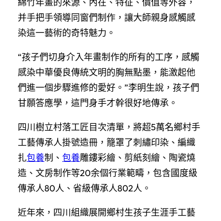
綿竹年畫的來源、內在、特征、價值等外容，
并手把手領導同窗們制作，讓大師親身感觸感
染這一藝術的奇特魅力。
“孩子們切身介入年畫制作的所有的工序，感觸
感染中華優良傳統文明的胸無點墨，能激起他
們進一個步驟進修的愛好。”李明生說，孩子們
甘願答應學，這門身手才幹很好地傳承。
四川樹立村落工匠目次清單，將超5萬名鄉村手
工藝傳承人掛號造冊，籠罩了刺繡印染、編織
扎
包養
制、
包養
雕鏤彩繪、剪紙刻繪、陶瓷燒
造、文房制作等20余個行業範疇，包含國度級
傳承人80人、省級傳承人802人。
近年來，四川組織展開鄉村生孩子生涯手工藝