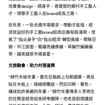
培養會design、精身手、善運營的鄉村手工藝人
才，領導手工藝人走brand成長之路。
近年來，一批合適市場需求、帶動才能強、經
濟效益好的手工藝brand如雨后春筍般涌現，增
進了“指尖身手”向“指尖經濟”轉型進級。郫縣豆
瓣、中江掛面、蜀繡羌繡彝繡、草編竹編藤編
等，越來越受市場喜愛。
文旅融會，助力村落復興
“綿竹木版年畫，要先在稿紙上勾勒圖案，再反
貼在木板上，按線條雕版，然后印刷、著色，
構成如許美麗的年畫。”綿竹年畫傳承人李明生
的任務室經常迎來研學團隊。他老是耐煩講授