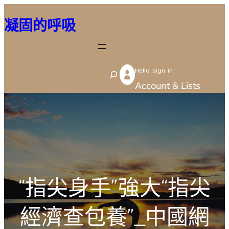
跳
凝固的呼吸
至
主
要
Hello sign in
內
S
Account & Lists
容
e
a
r
c
h
“指尖身手”強大“指尖
經濟查包養”_中國網