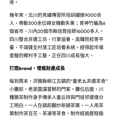
收。
幾年來，北川的羌繡傳習所培訓繡娘9000余
人，帶動300余位婦女機動失業；青神竹編為6
個省市、川內20個市縣培育技師16000多人。
四川整合非遺工坊、行業協會、高職院校等平
臺，不竭健全村落工匠培養系統。經得起市場
查驗的鄉村手工藝，正在四川成長強大。
打造brand，增進財產成長
每到周末，洪雅縣柳江古鎮的“童老幺非遺茶食”
小攤前，老是圍滿嘗鮮的門客。攤位后面，川
種雅茶制作身手傳承人童云祥與門徒祁健偉分
工明白，一人在鍋前翻炒新穎茶葉，一人用茶
葉制作茶豆花、茶凍等茶食，制作經過歷程極