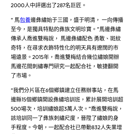
2000人中評選出了287名巨匠。
“ 馬
包養
邊彝繡始于三國，盛于明清， 一向傳播
至今，是獨具特點的彝族文明珍寶。”馬邊彝繡
傳承人喬進雙梅說， 馬邊彝繡配色 勇敢、斑紋
奇特，在尋求衣飾特性化的明天具有遼闊的市
場遠景。2015年，喬進雙梅結合幾位繡娘開辦
馬邊花間刺繡專門研究一起配合社，敏捷翻開
了市場。
“我們分片區在6個鄉鎮建立任務辦事站，在馬
邊縣15個鄉鎮開設彝繡培訓班，累計展開培訓超
500場次，培訓繡娘超3萬人次。”喬進雙梅說，
該培訓同一了彝族刺繡尺度，晉陞了繡娘的身
手程度。今朝，一起配合社已帶動832人失業增