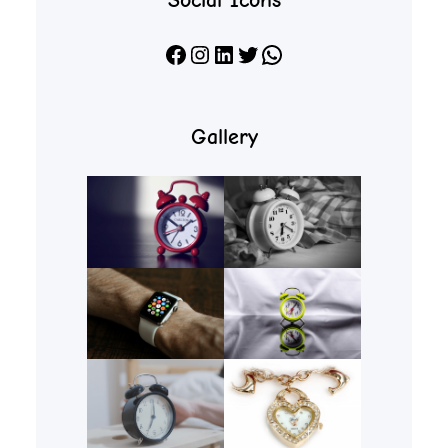
Social Icons
Facebook
Instagram
LinkedIn
X
WhatsApp
Gallery