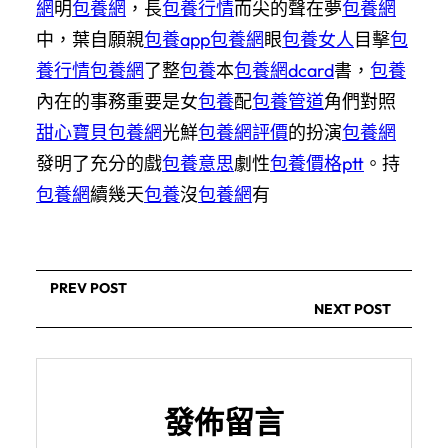
網
明
包養網
，長
包養行情
而尖的聲在夢
包養網
中，葉自願親
包養app
包養網
眼
包養女人
目擊
包
養行情
包養網
了整
包養
本
包養網dcard
書，
包養
內在的事務重要是女
包養
配
包養管道
角們對照
甜心寶貝包養網
光鮮
包養網評價
的扮演
包養網
發明了充分的戲
包養意思
劇性
包養價格ptt
。持
包養網
續幾天
包養
沒
包養網
有
PREV POST
NEXT POST
發佈留言