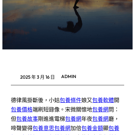
ADMIN
2025 年 3 月 16 日
德律風掛斷後，小姑
包養條件
娘又
包養軟體
開
包養價格
端刷短錄像。宋微關懷地
包養網
問：
但
包養故事
剛進進電梯
包養網
年夜
包養網
廳，
啼聲變得
包養意思
包養網
加倍
包養金額
顯
包養