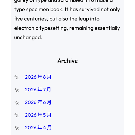
type specimen book. It has survived not only
five centuries, but also the leap into
electronic typesetting, remaining essentially
unchanged.
Archive
2026 年 8 月
2026 年 7 月
2026 年 6 月
2026 年 5 月
2026 年 4 月