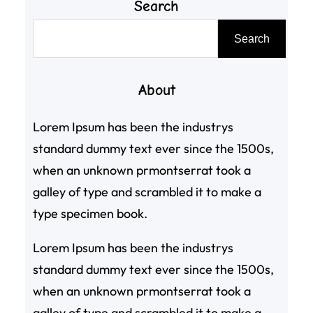
Search
搜
Search
尋
About
Lorem Ipsum has been the industrys
standard dummy text ever since the 1500s,
when an unknown prmontserrat took a
galley of type and scrambled it to make a
type specimen book.
Lorem Ipsum has been the industrys
standard dummy text ever since the 1500s,
when an unknown prmontserrat took a
galley of type and scrambled it to make a