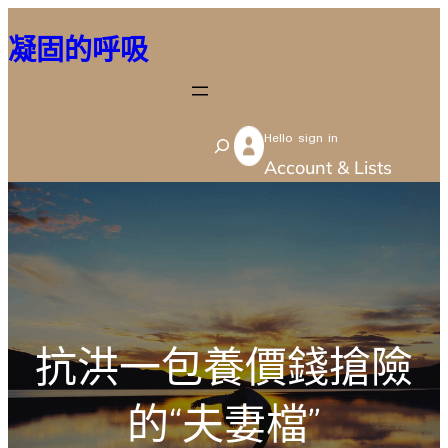
跳
凝固的呼吸
至
主
要
Hello sign in
內
S
Account & Lists
容
e
a
r
c
h
抗洪一包養價錢搶險
的“夫妻檔”