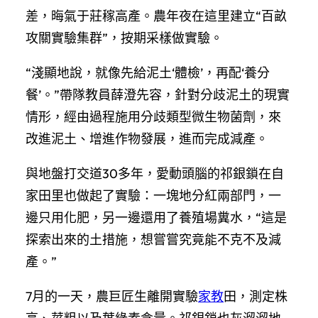
差，晦氣于莊稼高產。農年夜在這里建立“百畝
攻關實驗集群”，按期采樣做實驗。
“淺顯地說，就像先給泥土‘體檢’，再配‘養分
餐’。”帶隊教員薛澄先容，針對分歧泥土的現實
情形，經由過程施用分歧類型微生物菌劑，來
改進泥土、增進作物發展，進而完成減產。
與地盤打交道30多年，愛動頭腦的祁銀鎖在自
家田里也做起了實驗：一塊地分紅兩部門，一
邊只用化肥，另一邊還用了養殖場糞水，“這是
探索出來的土措施，想嘗嘗究竟能不克不及減
產。”
7月的一天，農巨匠生離開實驗
家教
田，測定株