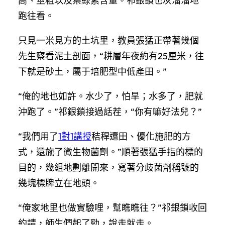
高、莖粗以及葉綠素含量。祁銀鎖也灰溜溜地
跑往看。
只見一米見方的土坑里，教員張猛正帶著幾個
先生察看泥土剖面，“耕層年夜約有25厘米，往
下就是砂土，屬于培肥型中低產田。”
“俺的地也如許。水少了，怕旱；水多了，肥就
沖跑了。”祁銀鎖接過話茬，“你有嘛好法兒？”
“我們用了
1對1講授
秸稈還田、優化施肥的方
式，還施了微生物菌劑。”順著張猛手指的標的
目的，幾組地劃離開來，寫著分歧菌劑稱號的
幾塊標牌立在地頭。
“俺家地里也做實驗哩，幫瞧瞧往？”祁銀鎖收回
約請，師生們起了勁，說走就走。