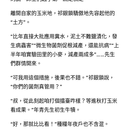
離開自家的玉米地，祁銀鎖驕傲地先容起他的
“土方”。
“比年直接大批應用糞水，泥土不難鹽漬化，發
生病蟲害”“微生物菌劑促根減產，還能抗病”“上
半年咱實驗田里的小麥，減產兩成多”……先生
們群情開來。
“可我用這個措施，後果也不錯。”祁銀鎖說，
“你們的菌劑真管用？”
“叔，從此刻起咱打個擂臺咋樣？等進秋打玉米
看成果。”年青先生初生牛犢。
“好，那就比比看！”種糧年夜戶也不含混。