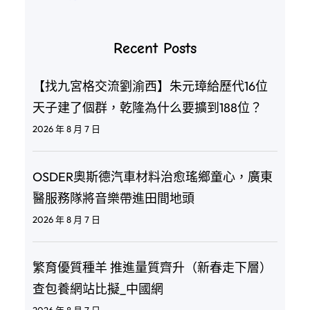
Recent Posts
【找九宮格交流劉渝西】朱元璋給歷代16位
天子建了個群，乾隆為什么要擴到188位？
2026 年 8 月 7 日
OSDER奧斯德汽車材料治愈瑤鄉童心，廣東
醫服務隊將音樂帶進田間地頭
2026 年 8 月 7 日
繁育優質種羊 推進量質齊升（新春走下層）
查包養網站比擬_中國網
2026 年 8 月 7 日