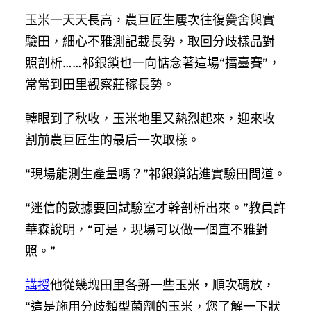
玉米一天天長高，農巨匠生屢次往復黌舍與實
驗田，細心不雅測記載長勢，取回分歧樣品對
照剖析……祁銀鎖也一向惦念著這場“擂臺賽”，
常常到田里觀察莊稼長勢。
轉眼到了秋收，玉米地里又熱烈起來，迎來收
割前農巨匠生的最后一次取樣。
“現場能測生產量嗎？”祁銀鎖鉆進實驗田問道。
“迷信的數據要回試驗室才幹剖析出來。”教員許
華森說明，“可是，現場可以做一個直不雅對
照。”
講授
他從幾塊田里各掰一些玉米，順次碼放，
“這是施用分歧類型菌劑的玉米，您了解一下狀