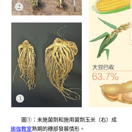
圖①：未施菌劑和施用菌劑玉米（右）成
瑜伽教室
熟期的穗部發展情形。