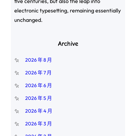
five centuries, but also the leap into
electronic typesetting, remaining essentially
unchanged.
Archive
2026 年 8 月
2026 年 7 月
2026 年 6 月
2026 年 5 月
2026 年 4 月
2026 年 3 月