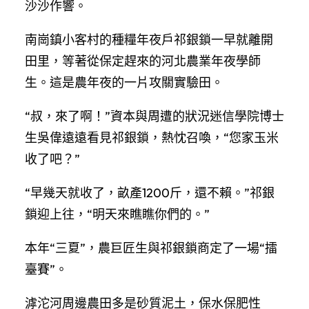
沙沙作響。
南崗鎮小客村的種糧年夜戶祁銀鎖一早就離開
田里，等著從保定趕來的河北農業年夜學師
生。這是農年夜的一片攻關實驗田。
“叔，來了啊！”資本與周遭的狀況迷信學院博士
生吳偉遠遠看見祁銀鎖，熱忱召喚，“您家玉米
收了吧？”
“早幾天就收了，畝產1200斤，還不賴。”祁銀
鎖迎上往，“明天來瞧瞧你們的。”
本年“三夏”，農巨匠生與祁銀鎖商定了一場“擂
臺賽”。
滹沱河周邊農田多是砂質泥土，保水保肥性