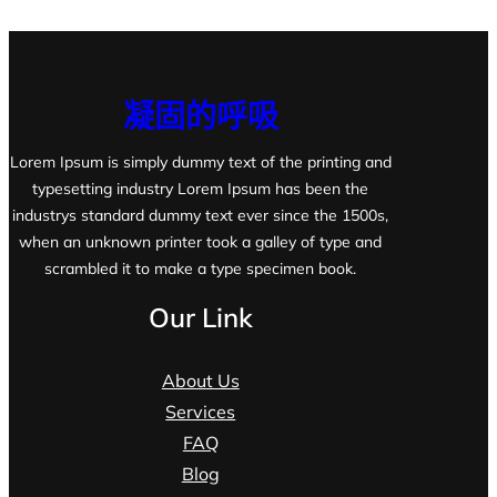
凝固的呼吸
Lorem Ipsum is simply dummy text of the printing and
typesetting industry Lorem Ipsum has been the
industrys standard dummy text ever since the 1500s,
when an unknown printer took a galley of type and
scrambled it to make a type specimen book.
Our Link
About Us
Services
FAQ
Blog