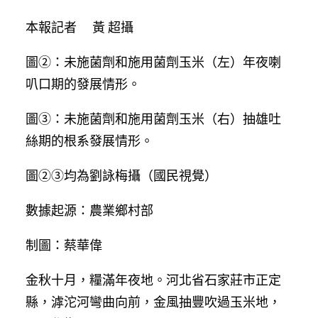
本報記者 黃 超攝
圖②：未施菌劑和施用菌劑玉米（左）年夜喇
叭口期的發展情形。
圖③：未施菌劑和施用菌劑玉米（右）抽雄吐
絲期的根系發展情形。
圖②③均為劉詠梅攝（國民視覺）
數據起源：農業鄉村部
制圖：蔡華偉
金秋十月，糧滿年夜地。河北省石家莊市正定
縣，滹沱河彎曲向前，金風抽豐吹過玉米地，