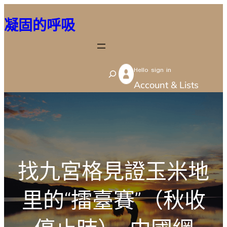
跳
凝固的呼吸
至
主
要
Hello sign in
內
S
Account & Lists
容
e
a
r
c
h
找九宮格見證玉米地
里的“擂臺賽”（秋收