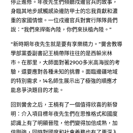
停止進修。年夜先生們傾聽戍邊官兵的故事，
身臨其地步感觸感染邊防甲士的忘我貢獻和濃
重的家國情懷。一位戍邊官兵對實行隊隊員們
說：“我們來捍衛內陸，你們來扶植內陸。”
“新時期年夜先生就是要有享樂精力。”黌舍教導
學部黨委副書記王楠帶隊往往的是西躲米林
市。在那里，大師面對著2900多米高海拔的考
驗，還要應對各種未知的挑釁。面臨邊疆地域
的特別需求，14名師生展示出了極強的順應才
能息爭決題目的才能。
回到黌舍之后，王楠有了一個值得欣喜的新發
明：介入項目標年夜先生們在思惟格式和國度
認識上有了明顯晉陞，他們變得加倍成熟，加
倍剛強，同時對國度和社會義務也有了更深入