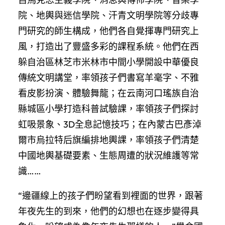
院、地輿與迷信學院、汗青文明學院等分歧專
門研究的師生構成，他們各自覺揮專門研究上
風，打造出了豐盛多彩的課程系統。他們在西
躲自治區林芝市米林市中間小學開設中華優良
傳統文明講堂，率領孩子們書寫羊毫字、不雅
看皮影扮演、體驗舞龍；在云南河口瑤族自治
縣城區小學打造科普試驗課，率領孩子們探討
虹吸景象、3D全息記憶技巧；在內蒙古巴彥淖
爾市烏拉特后旗編排地輿課，率領孩子們清楚
中國地輿基礎要素、生態周遭的狀況維護等常
識……
“邊疆線上的孩子們盼望看到裡面的世界，跟著
年夜先生的到來，他們的幻想也在逐步變得具