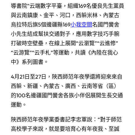
導書院”云端數字平臺，組織169名優良先生黨員
與云南鎮康、金平、河口，西躲米林、內蒙古
烏拉特后旗5個邊疆縣169
小我空間
名國門黌舍
小先生結成幫扶交通對子，應用數字技巧手腕
打破時空壁壘，在線上展開“云瀏覽”“云進修”
“云游覽”“云手札”等運動，共讀《內陸在我心
中》系列圖書。
4月21日至27日，陜西師范年夜學還將迎來來自
西躲、新疆、內蒙古、廣西、云南等省（區）
的100名邊疆國門黌舍各族小伴侶展開生長交通
運動。
陜西師范年夜學黨委書記李忠軍說：“對于師范
高校學子來說，就是要培育心有年夜我、至誠