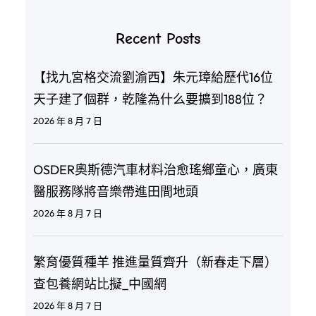
Recent Posts
【找九宮格交流劉渝西】朱元璋給歷代16位
天子建了個群，乾隆為什么要擴到188位？
2026 年 8 月 7 日
OSDER奧斯德汽車材料治愈瑤鄉童心，廣東
醫服務隊將音樂帶進田間地頭
2026 年 8 月 7 日
繁育優質種羊 推進量質齊升（新春走下層）
查包養網站比擬_中國網
2026 年 8 月 7 日