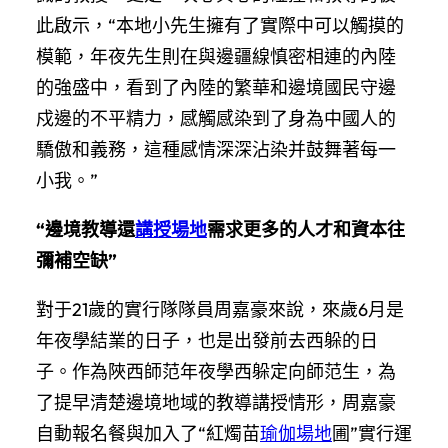
此啟示，“本地小先生擁有了實際中可以觸摸的
模範，年夜先生則在與邊疆線慎密相連的內陸
的強盛中，看到了內陸的繁華和邊境國民守邊
戍邊的不平精力，感觸感染到了身為中國人的
驕傲和義務，這種感情深深沾染并鼓舞著每一
小我。”
“邊境教導還
講授場地
需求更多的人才和資本往
彌補空缺”
對于21歲的實行隊隊員周嘉豪來說，來歲6月是
年夜學結業的日子，也是出發前去西躲的日
子。作為陜西師范年夜學西躲定向師范生，為
了提早清楚邊境地域的教導講授情形，周嘉豪
自動報名餐與加入了“紅燭苗
瑜伽場地
圃”實行運