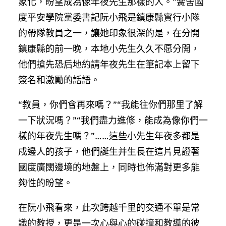
象化，盼望成為像年夜先生那樣的人。”黌舍國
度平安學院黨委書記阮小飛是鎮康縣實行小隊
的帶隊教員之一，讓她印象很深的是，在分開
鎮康縣的前一晚，本地小先生久久不愿分開，
他們搶先恐后地約請年夜先生在筆記本上留下
簽名和激勵的話語。
“教員，你們會再來嗎？”“我能往你們那里了解
一下狀況嗎？”“我們盡力進修，能成為像你們一
樣的年夜先生嗎？”……這些小先生年夜多都是
戍邊人的孩子，他們誕生并生長在這片見證著
國度廣闊邊境的地盤上，同時也佈滿對更多能
夠性的盼望。
在阮小飛看來，此次跨越千里的交通不單是常
識的教授，更是一次心與心的碰撞和教導的彼