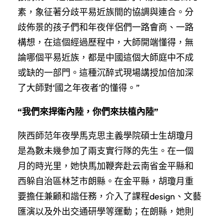
素，象征著分歧平易近族間的協調與連合。分
歧佈景的孩子們和年夜伴侶們一路會商、一路
構想，在這個經過歷程中，大師開端懂得，無
論哪個平易近族，都是中國這個大師庭中不成
或缺的一部門。這種沉醉式現場講授加倍加深
了大師對‘國之年夜者’的懂得。”
“我們來捍衛內陸，你們來扶植內陸”
陜西師范年夜學馬克思主義學院碩士生胡瓊月
是為數未幾參加了兩支實行隊的先生。在一個
月的時光里，她快馬加鞭奔赴云南省金平縣和
西躲自治區林芝市朗縣。在金平縣，胡瓊月重
要擔任兼顧和諧任務，介入了課程design、文藝
匯演以及外出交通研學等運動；在朗縣，她則