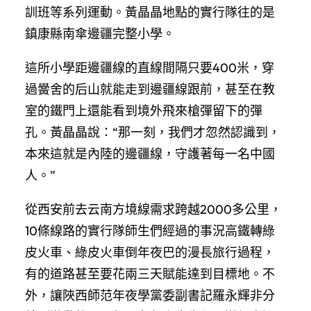
訓班等系列運動。黃晶晶地點的實行隊往的是
鎮康縣南傘邊疆完整小學。
這所小學距邊疆線的直線間隔只要400米，穿
過黌舍的后山就能走到邊疆線跟前，甚至在教
室的鐵門上還能看到境外飛來槍彈留下的彈
孔。黃晶晶說：“那一刻，我們才忽然認識到，
本來這就是內陸的邊疆線，守護著每一名中國
人。”
從西安前去云南方境線需求跨越2000多公里，
10條線路的實行隊師生們經過的事況高鐵轉綠
皮火車、綠皮火車倒年夜巴的漫長旅行過程，
有的道路甚至要花兩三天賦能達到目標地。不
外，讓陜西師范年夜學黨委副書記羅永輝非分