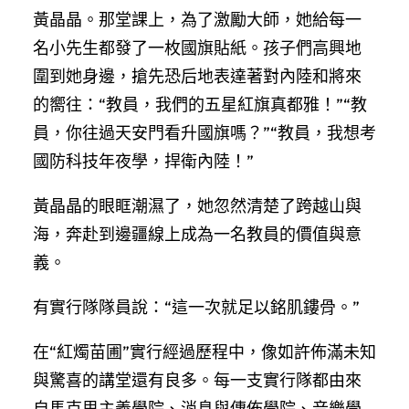
黃晶晶。那堂課上，為了激勵大師，她給每一
名小先生都發了一枚國旗貼紙。孩子們高興地
圍到她身邊，搶先恐后地表達著對內陸和將來
的嚮往：“教員，我們的五星紅旗真都雅！”“教
員，你往過天安門看升國旗嗎？”“教員，我想考
國防科技年夜學，捍衛內陸！”
黃晶晶的眼眶潮濕了，她忽然清楚了跨越山與
海，奔赴到邊疆線上成為一名教員的價值與意
義。
有實行隊隊員說：“這一次就足以銘肌鏤骨。”
在“紅燭苗圃”實行經過歷程中，像如許佈滿未知
與驚喜的講堂還有良多。每一支實行隊都由來
自馬克思主義學院、消息與傳佈學院、音樂學