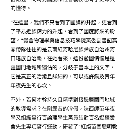
的懂得。
“在這里，我們不只看到了國旗的升起，更看到
了平易近族精力的升起，看到了國度將來的盼
望。”黌舍物理學與信息技巧學院黨委副書記高
霏帶隊往往的是云南紅河哈尼族彝族自治州河
口瑤族自治縣，在她看來，這份愛國情懷是邊
疆國門地域所獨佔的，分歧于書本上的文字，
它是真正的活潑且詳細的，可以或許觸及青年
年夜先生的心坎。
不外，若何才幹持久且精準對接邊疆國門地域
的教導需求？在剛曩昔的冷假，陜西師范年夜
學又組織實行百論理學生黨員結對百名邊疆黌
舍先生專項實行運動，研發了“紅燭苗圃聰明教