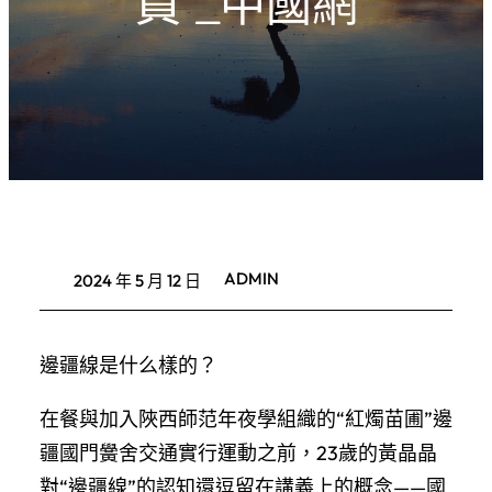
員”_中國網
ADMIN
2024 年 5 月 12 日
邊疆線是什么樣的？
在餐與加入陜西師范年夜學組織的“紅燭苗圃”邊
疆國門黌舍交通實行運動之前，23歲的黃晶晶
對“邊疆線”的認知還逗留在講義上的概念——國