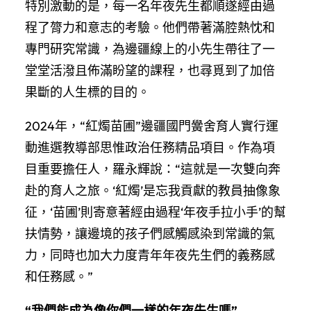
特別激動的是，每一名年夜先生都順遂經由過
程了膂力和意志的考驗。他們帶著滿腔熱忱和
專門研究常識，為邊疆線上的小先生帶往了一
堂堂活潑且佈滿盼望的課程，也尋覓到了加倍
果斷的人生標的目的。
2024年，“紅燭苗圃”邊疆國門黌舍育人實行運
動進選教導部思惟政治任務精品項目。作為項
目重要擔任人，羅永輝說：“這就是一次雙向奔
赴的育人之旅。‘紅燭’是忘我貢獻的教員抽像象
征，‘苗圃’則寄意著經由過程‘年夜手拉小手’的幫
扶情勢，讓邊境的孩子們感觸感染到常識的氣
力，同時也加大力度青年年夜先生們的義務感
和任務感。”
“我們能成為像你們一樣的年夜先生嗎”