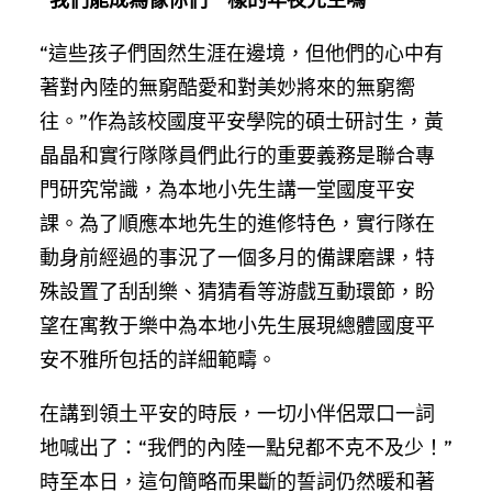
“這些孩子們固然生涯在邊境，但他們的心中有
著對內陸的無窮酷愛和對美妙將來的無窮嚮
往。”作為該校國度平安學院的碩士研討生，黃
晶晶和實行隊隊員們此行的重要義務是聯合專
門研究常識，為本地小先生講一堂國度平安
課。為了順應本地先生的進修特色，實行隊在
動身前經過的事況了一個多月的備課磨課，特
殊設置了刮刮樂、猜猜看等游戲互動環節，盼
望在寓教于樂中為本地小先生展現總體國度平
安不雅所包括的詳細範疇。
在講到領土平安的時辰，一切小伴侶眾口一詞
地喊出了：“我們的內陸一點兒都不克不及少！”
時至本日，這句簡略而果斷的誓詞仍然暖和著