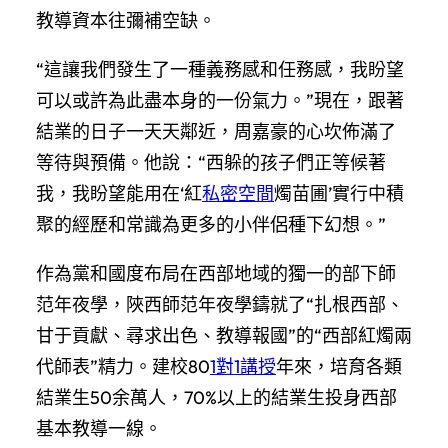
教導資本往彌補空缺。
“這讓我們發生了一種義務感和任務感，我盼望
可以或許為此盡本身的一份氣力。”現在，跟著
結業的日子一天天鄰近，周嘉豪的心坎佈滿了
等待與預備。他說：“西躲的孩子們正等候著
我，我盼望能用在‘紅
私密空間
燭苗圃’實行中積
聚的經歷和常識為更多的小伴侶種下幻想。”
作為黨和國度布局在西部地域的獨一的部下師
范年夜學，陜西師范年夜學鑄就了“扎根西部、
甘于貢獻、尋求出色、教導報國”的“西部紅燭兩
代師表”精力。建校80
1對1講授
年來，培育各類
結業生50余萬人，70%以上的結業生投身西部
基本教導一線。