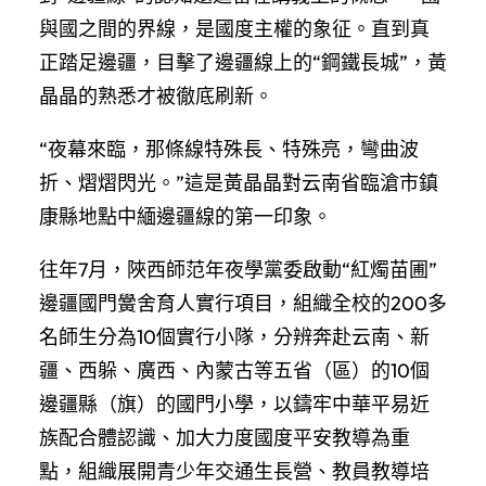
與國之間的界線，是國度主權的象征。直到真
正踏足邊疆，目擊了邊疆線上的“鋼鐵長城”，黃
晶晶的熟悉才被徹底刷新。
“夜幕來臨，那條線特殊長、特殊亮，彎曲波
折、熠熠閃光。”這是黃晶晶對云南省臨滄市鎮
康縣地點中緬邊疆線的第一印象。
往年7月，陜西師范年夜學黨委啟動“紅燭苗圃”
邊疆國門黌舍育人實行項目，組織全校的200多
名師生分為10個實行小隊，分辨奔赴云南、新
疆、西躲、廣西、內蒙古等五省（區）的10個
邊疆縣（旗）的國門小學，以鑄牢中華平易近
族配合體認識、加大力度國度平安教導為重
點，組織展開青少年交通生長營、教員教導培