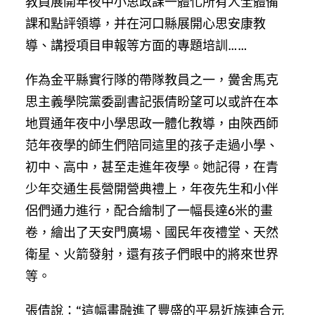
教員展開年夜中小思政課一體化所有人全體備
課和點評領導，并在河口縣展開心思安康教
導、講授項目申報等方面的專題培訓……
作為金平縣實行隊的帶隊教員之一，黌舍馬克
思主義學院黨委副書記張倩盼望可以或許在本
地買通年夜中小學思政一體化教導，由陜西師
范年夜學的師生們陪同這里的孩子走過小學、
初中、高中，甚至走進年夜學。她記得，在青
少年交通生長營開營典禮上，年夜先生和小伴
侶們通力進行，配合繪制了一幅長達6米的畫
卷，繪出了天安門廣場、國民年夜禮堂、天然
衛星、火箭發射，還有孩子們眼中的將來世界
等。
張倩說：“這幅畫融進了豐盛的平易近族連合元