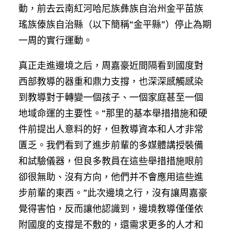
動，前去云南紅河哈尼族彝族自治州金平苗族
瑤族傣族自治縣（以下簡稱“金平縣”）停止為期
一周的實行運動。
真正走進邊境之后，周嘉豪近間隔看到國度對
西部教導的器重和鼎力支撐，也深深感觸感染
到教導對于轉變一個孩子、一個家庭甚至一個
地域命運的主要性。“那里的基本舉措措施和硬
件前提出人意料的好，但教導資本和人才非常
匱乏。我們看到了進步前輩的多媒體講授裝備
和試驗儀器，但良多教員在這些舉措措施眼前
卻很無助、沒有方向，他們并不會應用這些進
步前輩的東西。”此次邊境之行，沒有讓周嘉豪
覺得害怕，反而讓他認識到，邊境教導僅僅依
附國度的支撐是不敷的，還需求更多的人才和