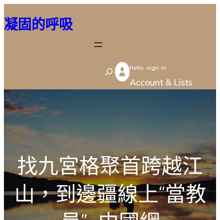
跳
凝固的呼吸
至
主
要
Hello sign in
內
S
Account & Lists
容
e
a
r
c
h
找九宮格聚首跨越江
山，到邊疆線上“當教