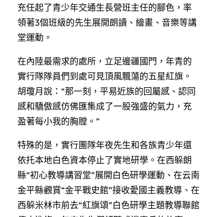
充任起了青少年交通生長營班主任的腳色，率
領著3個班級的先生展開朗讀、繪畫、音樂等講
堂運動。
在內陸最需求的處所，立足邊疆國門，年青的
實行隊隊員們到處可見頂風飄蕩的五星紅旗。
胡瓊月說：“那一刻，平易近族的回屬感、認同
感和驕傲感仿佛匯集成了一股強盛的氣力，充
盈著每小我的胸膛。”
特殊的是，實行團隊年夜先生和各族青少年還
依托本地白色資本停止了實地研學。在西躲朗
縣“初心教導講習堂”展開白色研學運動、在云南
金平縣觀賞“金平戰史館”接收愛國主義教導、在
西躲米林市前去“紅旗頌”白色研學主題教導聯館