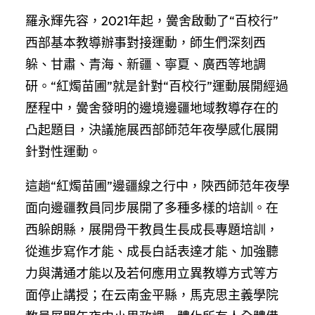
羅永輝先容，2021年起，黌舍啟動了“百校行”
西部基本教導辦事對接運動，師生們深刻西
躲、甘肅、青海、新疆、寧夏、廣西等地調
研。“紅燭苗圃”就是針對“百校行”運動展開經過
歷程中，黌舍發明的邊境邊疆地域教導存在的
凸起題目，決議施展西部師范年夜學感化展開
針對性運動。
這趟“紅燭苗圃”邊疆線之行中，陜西師范年夜學
面向邊疆教員同步展開了多種多樣的培訓。在
西躲朗縣，展開骨干教員生長成長專題培訓，
從進步寫作才能、成長白話表達才能、加強聽
力與溝通才能以及若何應用立異教導方式等方
面停止講授；在云南金平縣，馬克思主義學院