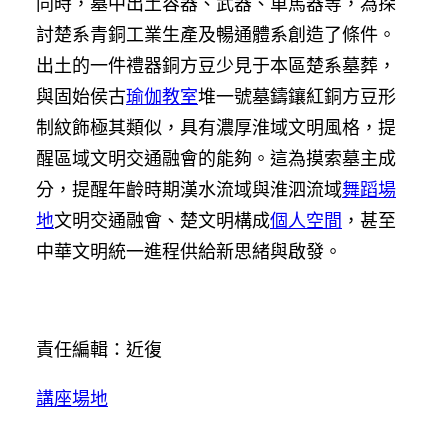
同時，墓中出土容器、武器、車馬器等，為探
討楚系青銅工業生產及暢通體系創造了條件。
出土的一件禮器銅方豆少見于本區楚系墓葬，
與固始侯古
瑜伽教室
堆一號墓鑄鑲紅銅方豆形
制紋飾極其類似，具有濃厚淮域文明風格，提
醒區域文明交通融會的能夠。這為摸索墓主成
分，提醒年齡時期漢水流域與淮泗流域
舞蹈場
地
文明交通融會、楚文明構成
個人空間
，甚至
中華文明統一進程供給新思緒與啟發。
責任編輯：近復
講座場地