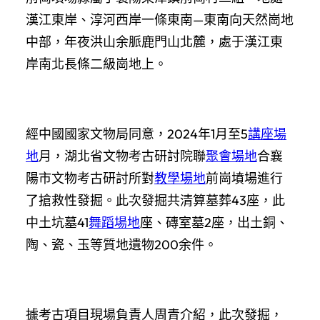
漢江東岸、淳河西岸一條東南—東南向天然崗地
中部，年夜洪山余脈鹿門山北麓，處于漢江東
岸南北長條二級崗地上。
經中國國家文物局同意，2024年1月至5
講座場
地
月，湖北省文物考古研討院聯
聚會場地
合襄
陽市文物考古研討所對
教學場地
前崗墳場進行
了搶救性發掘。此次發掘共清算墓葬43座，此
中土坑墓41
舞蹈場地
座、磚室墓2座，出土銅、
陶、瓷、玉等質地遺物200余件。
據考古項目現場負責人周青介紹，此次發掘，