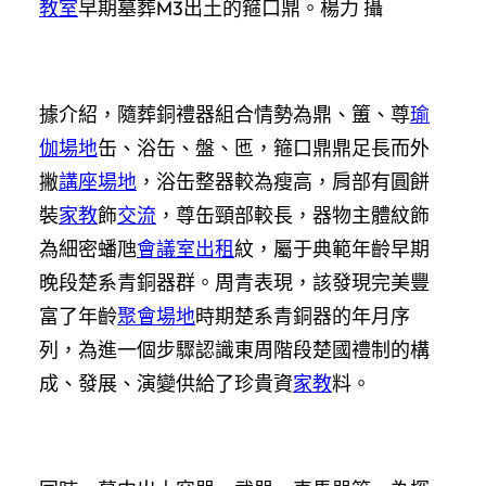
教室
早期墓葬M3出土的箍口鼎。楊力 攝
據介紹，隨葬銅禮器組合情勢為鼎、簠、尊
瑜
伽場地
缶、浴缶、盤、匜，箍口鼎鼎足長而外
撇
講座場地
，浴缶整器較為瘦高，肩部有圓餅
裝
家教
飾
交流
，尊缶頸部較長，器物主體紋飾
為細密蟠虺
會議室出租
紋，屬于典範年齡早期
晚段楚系青銅器群。周青表現，該發現完美豐
富了年齡
聚會場地
時期楚系青銅器的年月序
列，為進一個步驟認識東周階段楚國禮制的構
成、發展、演變供給了珍貴資
家教
料。