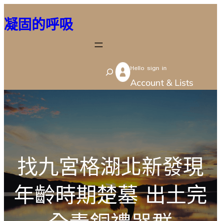
跳
凝固的呼吸
至
主
要
Hello sign in
內
S
Account & Lists
容
e
a
r
c
h
找九宮格湖北新發現
年齡時期楚墓 出土完