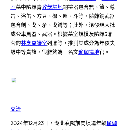
室
墓中隨葬青
教學場地
銅禮器包含鼎、簠、尊
缶、浴缶、方豆、盤、匜、斗等，隨葬銅武器
包含劍、戈、矛、戈鐏等；此外，還發現大批
成套車馬器、武器。根據墓室規模及隨葬5鼎一
套的
共享會議室
列鼎等，推測其成分為年夜夫
級中等貴族，很能夠為一名文
瑜伽場地
官。
交流
2024年12月23日，湖北襄陽前崗墳場年齡
瑜伽