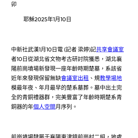
卯
耶穌2025年1月10日
中新社武漢1月10日電 (記者 梁婷)記
共享會議室
者10日從湖北省文物考古研討院獲悉，湖北襄
陽前崗墳場新發現一座年齡時期楚墓，系該省
近年來發現保留無缺
會議室出租
、規
教學場地
模最年夜、年月最早的楚系墓葬。墓中出土完
全的青銅禮器群，完美豐富了年齡時期楚系青
銅器的年
個人空間
月序列。
前崗墳場隸屬于襄陽東津鎮前崗村二組，地處