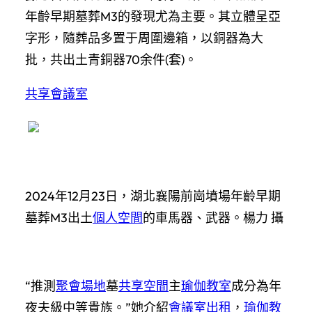
年齡早期墓葬M3的發現尤為主要。其立體呈亞
字形，隨葬品多置于周圍邊箱，以銅器為大
批，共出土青銅器70余件(套)。
共享會議室
2024年12月23日，湖北襄陽前崗墳場年齡早期
墓葬M3出土
個人空間
的車馬器、武器。楊力 攝
“推測
聚會場地
墓
共享空間
主
瑜伽教室
成分為年
夜夫級中等貴族。”她介紹
會議室出租
，
瑜伽教