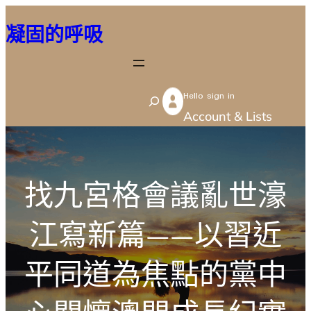
跳
凝固的呼吸
至
主
要
Hello sign in
內
S
Account & Lists
容
e
a
r
找九宮格會議亂世濠
c
h
江寫新篇——以習近
平同道為焦點的黨中