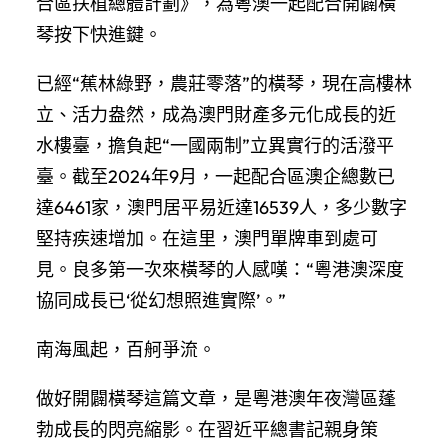
合區扶植總體計劃》，為粵澳一起配合開闢橫
琴按下快進鍵。
已經“蕉林綠野，農莊零落”的橫琴，現在高樓林
立、活力盎然，成為澳門財產多元化成長的近
水樓臺，擔負起“一國兩制”立異實行的活潑平
臺。截至2024年9月，一起配合區澳企總數已
達6461家，澳門居平易近達16539人，多少數字
堅持疾速增加。在這里，澳門單牌車到處可
見。良多第一次來橫琴的人感嘆：“粵港澳深度
協同成長已‘從幻想照進實際’。”
南海風起，百舸爭流。
做好開闢橫琴這篇文章，是粵港澳年夜灣區蓬
勃成長的閃亮縮影。在習近平總書記親身策