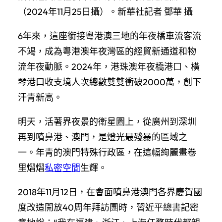
（2024年11月25日攝）。新華社記者 鄧華 攝
6年來，這座銜接粵港澳三地的年夜橋車流客流
不竭，成為粵港澳年夜灣區的經貿新通道和物
流年夜動脈。2024年，港珠澳年夜橋港口、橫
琴港口收支境人次總數雙雙衝破2000萬，創下
汗青新高。
明天，活著界夜景的衛星圖上，從廣州到深圳
再到噴鼻港、澳門，是燈光最殘暴的區域之
一。年青的澳門特殊行政區，在這幅絢麗畫卷
里熠熠
私密空間
生輝。
2018年11月12日，在會面噴鼻港澳門各界慶賀國
度改造開放40周年拜訪團時，習近平總書記密