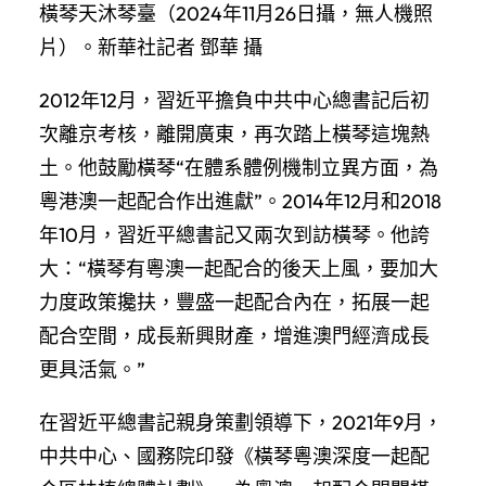
橫琴天沐琴臺（2024年11月26日攝，無人機照
片）。新華社記者 鄧華 攝
2012年12月，習近平擔負中共中心總書記后初
次離京考核，離開廣東，再次踏上橫琴這塊熱
土。他鼓勵橫琴“在體系體例機制立異方面，為
粵港澳一起配合作出進獻”。2014年12月和2018
年10月，習近平總書記又兩次到訪橫琴。他誇
大：“橫琴有粵澳一起配合的後天上風，要加大
力度政策攙扶，豐盛一起配合內在，拓展一起
配合空間，成長新興財產，增進澳門經濟成長
更具活氣。”
在習近平總書記親身策劃領導下，2021年9月，
中共中心、國務院印發《橫琴粵澳深度一起配