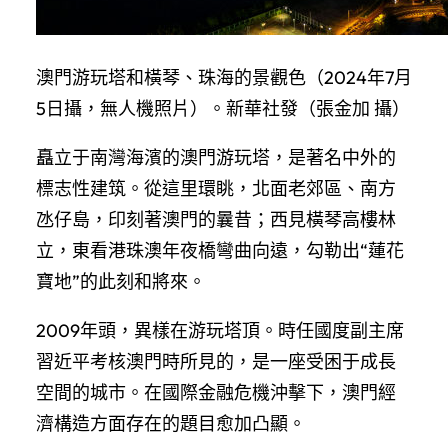
澳門游玩塔和橫琴、珠海的景觀色（2024年7月
5日攝，無人機照片）。新華社發（張金加 攝）
矗立于南灣海濱的澳門游玩塔，是著名中外的
標志性建筑。從這里環眺，北面老郊區、南方
氹仔島，印刻著澳門的曩昔；西見橫琴高樓林
立，東看港珠澳年夜橋彎曲向遠，勾勒出“蓮花
寶地”的此刻和將來。
2009年頭，異樣在游玩塔頂。時任國度副主席
習近平考核澳門時所見的，是一座受困于成長
空間的城市。在國際金融危機沖擊下，澳門經
濟構造方面存在的題目愈加凸顯。