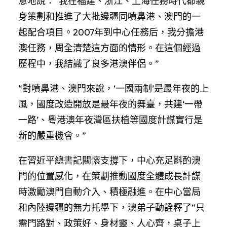
意地說：“我在福建、浙江、上海任務時代都親
身策劃和推進了大批邊疆同噴鼻港、澳門的一
起配合項目。2007年到中心任務后，我分擔港
澳任務，周全清楚這方面的情形。在這個經過
歷程中，我結識了良多港澳伴侶。”
“對噴鼻港、澳門來說，‘一國兩制’是最年夜的上
風，國度改造開放是最年夜的舞臺，共建‘一帶
一路’、粵港澳年夜灣區扶植等國度計謀實行是
新的嚴重機會。”
在習近平總書記關懷支撐下，中心充足斟酌澳
門的位置感化，在策劃推動國度全體成長計謀
時激勵澳門自動介入、積極融進。在中心當局
和內陸邊疆的無力托舉下，澳弟子動詮釋了“只
需門路對、政策好、身材靈、人心齊，桌子上