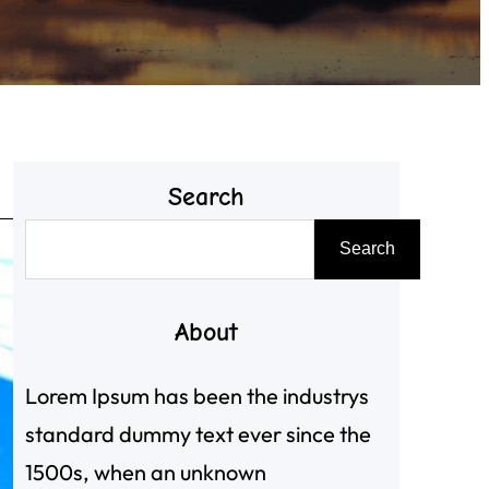
Search
搜
Search
尋
About
Lorem Ipsum has been the industrys
standard dummy text ever since the
1500s, when an unknown