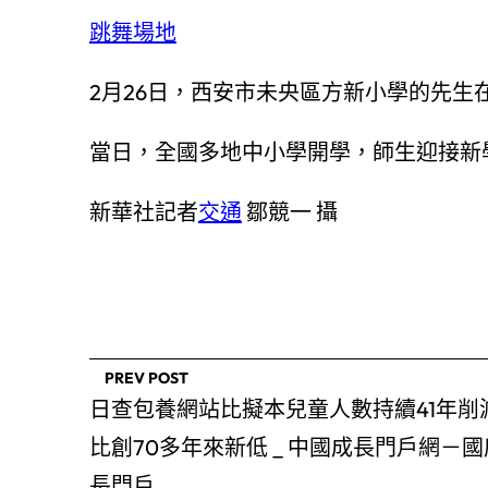
跳舞場地
2月26日，西安市未央區方新小學的先生
當日，全國多地中小學開學，師生迎接新
新華社記者
交通
鄒競一 攝
PREV POST
日查包養網站比擬本兒童人數持續41年削減
比創70多年來新低 _ 中國成長門戶網－
長門戶