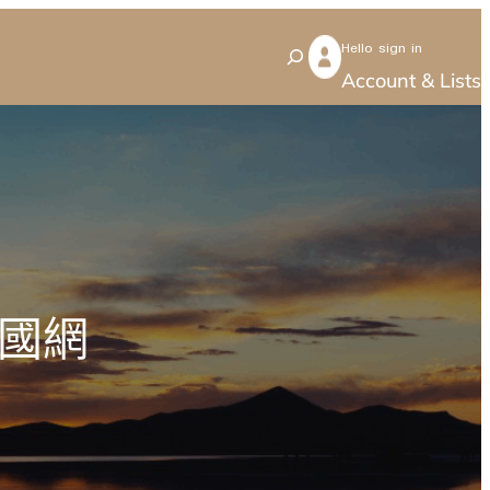
Hello sign in
S
Account & Lists
e
a
r
c
h
國網