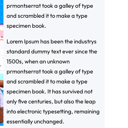
prmontserrat took a galley of type
and scrambled it to make a type
specimen book.
Lorem Ipsum has been the industrys
standard dummy text ever since the
1500s, when an unknown
prmontserrat took a galley of type
and scrambled it to make a type
specimen book. It has survived not
only five centuries, but also the leap
into electronic typesetting, remaining
essentially unchanged.