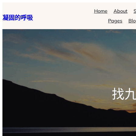
跳
Home
About
S
凝固的呼吸
至
Pages
Bl
主
要
內
容
找