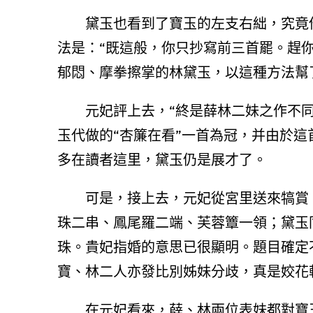
黛玉也看到了寶玉的左支右絀，究竟
法是：“既這般，你只抄寫前三首罷。趕
郁悶、摩拳擦掌的林黛玉，以這種方法幫
元妃評上去，“終是薛林二妹之作不
玉代做的“杏簾在看”一首為冠，并由於這
多在讀者這里，黛玉仍是展才了。
可是，接上去，元妃從宮里送來犒賞
珠二串、鳳尾羅二端、芙蓉簟一領；黛玉
珠。貴妃指婚的意思已很顯明。題目確定
寶、林二人亦發比別姊妹分歧，真是姣花
在元妃看來，薛、林兩位表妹都對寶