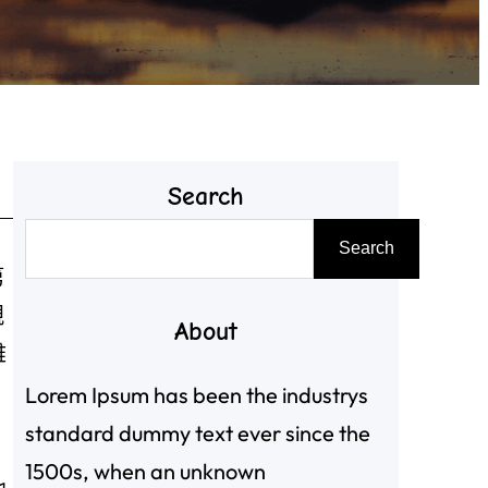
Search
搜
Search
尋
第
親
About
雅
Lorem Ipsum has been the industrys
standard dummy text ever since the
1500s, when an unknown