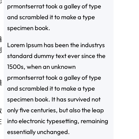
池
prmontserrat took a galley of type
and scrambled it to make a type
specimen book.
遍
Lorem Ipsum has been the industrys
制
standard dummy text ever since the
1500s, when an unknown
prmontserrat took a galley of type
殘
and scrambled it to make a type
specimen book. It has survived not
only five centuries, but also the leap
啟
into electronic typesetting, remaining
在
essentially unchanged.