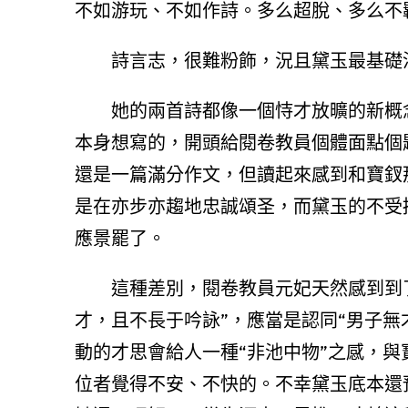
不如游玩、不如作詩。多么超脫、多么不
詩言志，很難粉飾，況且黛玉最基礎
她的兩首詩都像一個恃才放曠的新概
本身想寫的，開頭給閱卷教員個體面點個
還是一篇滿分作文，但讀起來感到和寶釵
是在亦步亦趨地忠誠頌圣，而黛玉的不受
應景罷了。
這種差別，閱卷教員元妃天然感到到了
才，且不長于吟詠”，應當是認同“男子無
動的才思會給人一種“非池中物”之感，
位者覺得不安、不快的。不幸黛玉底本還