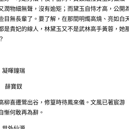
又潤物細無聲，沒有逾矩；而黛玉自恃才高，公開
些目無長輩了。要了解，在那間明燭高燒、亮如白
都是貴妃的線人，林黛玉又不是武林高手黃蓉，她
？
凝暉鐘瑞
薛寶釵
高柳喜遷鶯出谷，修篁時待鳳來儀。文風已著宸游
自慚何敢再為辭。
世外仙源