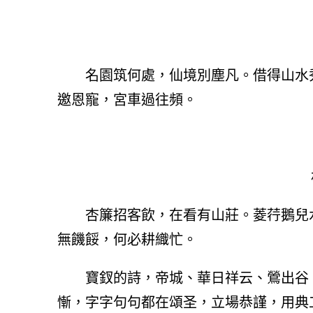
名園筑何處，仙境別塵凡。借得山水
邀恩寵，宮車過往頻。
杏簾招客飲，在看有山莊。菱荇鵝兒
無饑餒，何必耕織忙。
寶釵的詩，帝城、華日祥云、鶯出谷
慚，字字句句都在頌圣，立場恭謹，用典