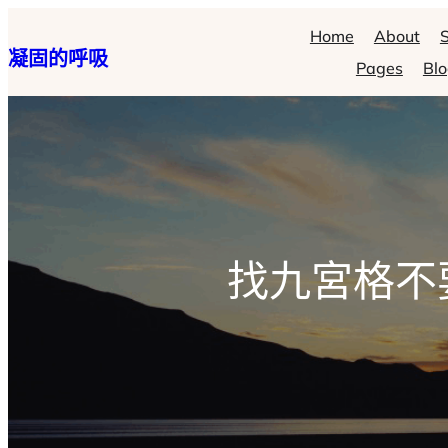
跳
Home
About
S
凝固的呼吸
至
Pages
Bl
主
要
內
容
找九宮格不