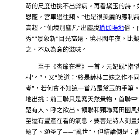
苛的尺度也挑不出弊病。再看黛玉的詩，
恩寵，宮車過往頻。”也是很美麗的應制詩
高超，“仙境別塵凡”出塵脫
瑜伽場地
俗、
秀”“景象新”目光高遠、境界闊年夜。比
之、不以為意的滋味。
至于《杏簾在看》一首，元妃既“指‘杏
村’。”，又“笑道：‘終是薛林二妹之作不
考”，若何會不知這一首乃是黛玉的手筆
地出挑：前三聯只是寫天然景物，首聯中“
楚有人、呼之欲出。頷聯和頸聯寫田園風
至還有豐產在看的氣息。要害是詩人刻畫
題了、頌圣了——“亂世”，但結論倒是