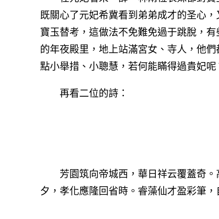
既關心了元妃希冀看到弟弟成才的圣心，
寶玉替考，這做法不免難免過于跳脫，有
的年夜殿里，地上站滿宮女、寺人，他們
點小舉措、小聰慧，若何能瞞得過貴妃呢
再看二位的詩：
芳園筑向帝城西，華日祥云覆蓋奇。
夕，孝化應隆回省時。睿藻仙才盈彩筆，