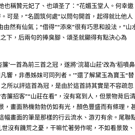
她也稱贊元妃了、也頌圣了：“花媚玉堂人。何幸邀
。可是，“名園筑何處”以問句開首，起得就比他人
由由然有仙氣；“借得”“添來”很有巧思和設法，“山
擬之下，后兩句的捧臭腳、頌圣就顯得有點決心為
簾’一首為前三首之冠，遂將‘浣葛山莊’改為‘稻噴鼻
同凡響，非愚姊妹可同列者。’”還了解黛玉為寶玉“替
。之所以評這首為冠，是由於這首詩其實是不容疏忽
杏簾招客”“山莊在看”，沒有寫到人，但景物背后
景，畫面熟機勃勃仿如有光，顏色豐盛而有條理，
這幅畫面的筆是那樣的行云流水、游刃有余。尾聯
：亂世沒有饑荒之憂，干嘛忙著勞作呢，不如看景致、