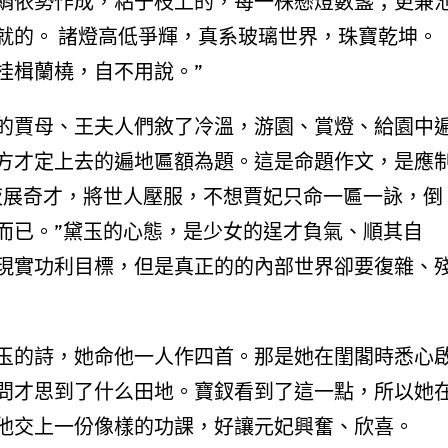
絹依勢作成，粘于枝上的，每一株懸燈數盞；更兼
就的。 諸燈高低爭輝，真系玻璃世界，珠寶乾坤。
桂楫蘭橈，自不用說。”
的賈母、王夫人們敘了冷溫，游園、賞燈、給園中
方才定上去的遍地匾額為題。這是命題作文，是應
夜展奇才，將世人壓服，不想賈妃只命一匾一詠，倒
而已。”黛玉的心態，是少女的逞才負氣、順其自
現實功利目標，但是真正的的內部世界卻要復雜、
玉的詩，她命他一人作四首。那是她在閨閣時悉心
問才思到了什么田地。寶釵看到了這一點，所以她
他交上一份像樣的功課，好讓元妃興奮、欣喜。