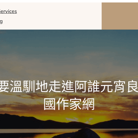
ervices
og
要溫馴地走進阿誰元宵良
國作家網