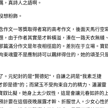
羈，真詩人之語啊。
沒想粉飾。
念作文一等獎取得者寫的高考作文，後面天馬行空
題，由于作者其實是才幹橫溢，湊在一路天衣無縫
那篇滿分作文是年夜相徑庭的。差別在于立場。寶
拘束魂靈不是應制詩可以羈絆得住的，她的頌圣只
。元妃封的是“賢德妃”，自謙之詞是“我素乏捷
才即是德”的；而黛玉不受拘束自力的精力、瀟灑靈
與寶釵比擬，她身上太少奴性，這是會讓元春如許的
預計要在這個夜晚展露才幹、折服世人。少女心性