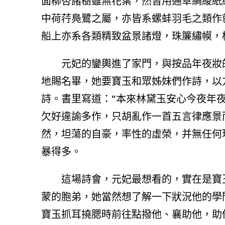
面柳杏諸樹雖無花葉，然皆用通草綢綾紙
中荷荇鳧鷺之屬，亦皆系螺蚌羽毛之類作
船上亦系各類精致盆景諸燈，珠簾繡幙，
元妃的鑾輿進了家門，與按品年夜妝
地賜名畢，她要寶玉和眾姊妹們作詩，以
詩。書里寫道：“本來林黛玉安心今夜年
欠好違諭多作，只胡亂作一首五言律應景
然，坦蕩的自豪，率性的虛榮，并無任何
暴得多。
這場詩會，元妃最想看的，實在是寶
蒙的胞弟，她當然想了解一下狀況他的學
寶玉抓耳撓腮時前往點撥他、襄助他，助