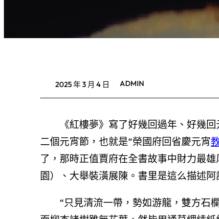
ADMIN
2025 年 3 月 4 日
《紅樓夢》寫了好幾回過年、好幾回
二個元宵節，也就是“榮國府回省慶元宵
了，那時正值賈府在全書故事中財力最雄
園）、大舉裝潢展陳。書里是這么描述阿
“只見清流一帶，勢如游龍，雙方石