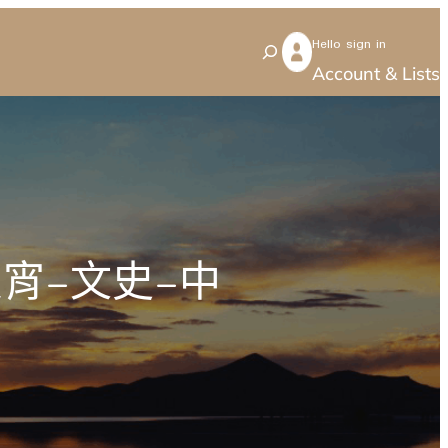
Hello sign in
S
Account & Lists
e
a
r
c
h
宵–文史–中