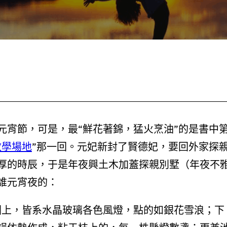
元宵節，可是，最“鮮花著錦，猛火烹油”的是書中
教學場地
”那一回。元妃新封了賢德妃，要回外家探
厚的時辰，于是年夜興土木加蓋探親別墅（年夜不
誰元宵夜的：
欄上，皆系水晶玻璃各色風燈，點的如銀花雪浪；下