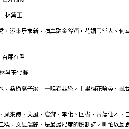
林黛玉
秀，添來景象新。噴鼻融金谷酒，花媚玉堂人。何
杏簾在看
林黛玉代擬
水，桑榆燕子梁。一畦春韭綠，十里稻花噴鼻。亂
、鳳來儀、文風、宸游、孝化、回省、睿藻仙才、
工穩，文風端麗，是最最尺度的應制詩，哪怕以最