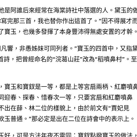
他是阿誰后來經常在海棠詩社中落選的人。黛玉的
你寫完那三首，我也替你作出這首了。”因不得展才
了寶玉，也幾多發揮了本身豐沛得無處安置的才幹
同凡響，非愚姊妹可同列者。”寶玉的四首中，又指
首詩，把曾經命名的“浣葛山莊”改為“稻噴鼻村”。至
，寶玉和寶釵是一等，都是上等宮扇兩柄、紅麝噴
同迎春、探春、惜春次一等，只要宮扇和紅麝噴鼻
不出在薛、林二位的樣貌上，由於前文有“賈妃見
軟玉普通。”那必定是出在二位在詩會中的表示上。
玉好，可是方法年夜不雷同：寶釵點撥寶玉的做法