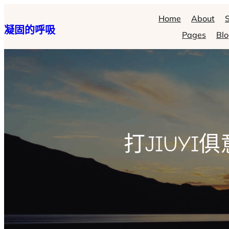
跳
Home
About
S
凝固的呼吸
至
Pages
Bl
主
要
內
容
打JIUY