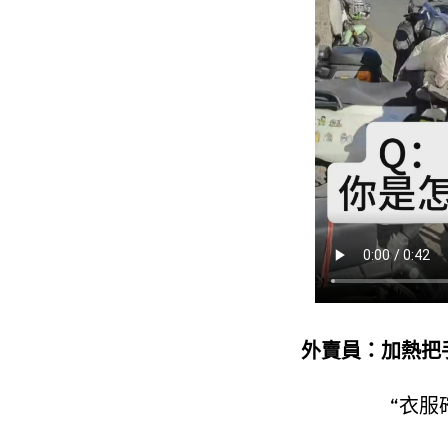
外賣員：加熱把手
“衣服