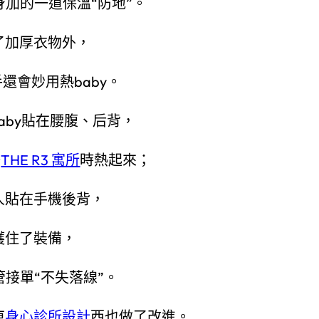
身加的一道保溫“防地”。
了加厚衣物外，
還會妙用熱baby。
aby貼在腰腹、后背，
務
THE R3 寓所
時熱起來；
人貼在手機後背，
護住了裝備，
管接單“不失落線”。
東
身心診所設計
西也做了改進。