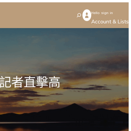
Hello sign in
S
Account & Lists
e
a
r
c
h
丨記者直擊高