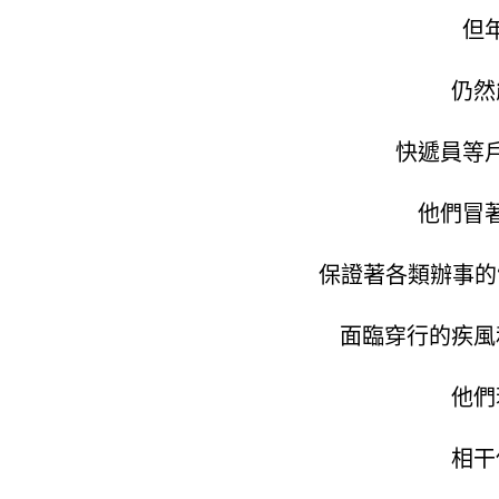
但
仍然
快遞員等
他們冒
保證著各類辦事的
面臨穿行的疾風
他們
相干