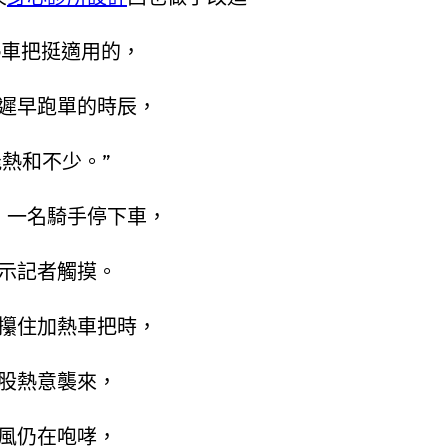
熱車把挺適用的，
遲早跑單的時辰，
能熱和不少。”
，一名騎手停下車，
示記者觸摸。
攥住加熱車把時，
股熱意襲來，
風仍在咆哮，