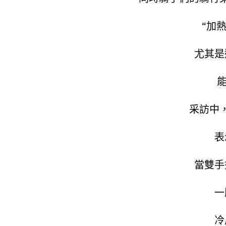
“加
尤其是
采訪中
表
當雙手
一
冷