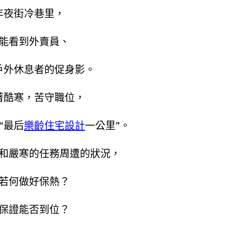
年夜街冷巷里，
能看到外賣員、
戶外休息者的促身影。
著酷寒，苦守職位，
“最后
樂齡住宅設計
一公里”。
和嚴寒的任務周遭的狀況，
若何做好保熱？
保證能否到位？