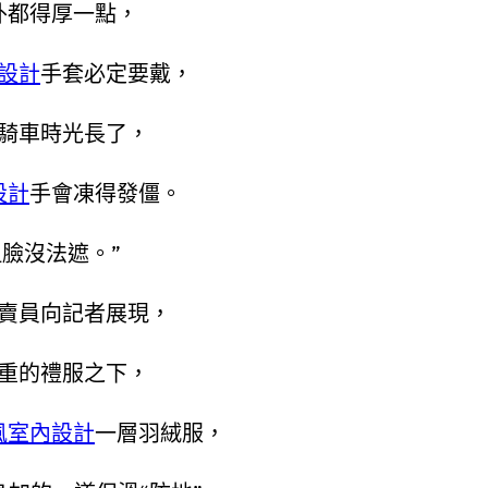
外都得厚一點，
設計
手套必定要戴，
騎車時光長了，
設計
手會凍得發僵。
但臉沒法遮。”
賣員向記者展現，
重的禮服之下，
風室內設計
一層羽絨服，