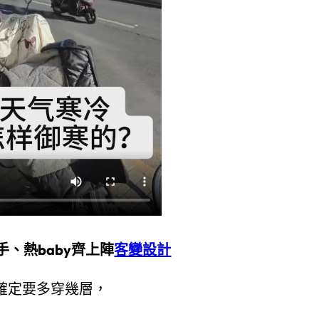
、熱baby齊上陣
客變設計
確定要多穿幾層，