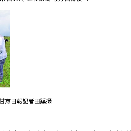
·甘肅日報記者田蹊攝