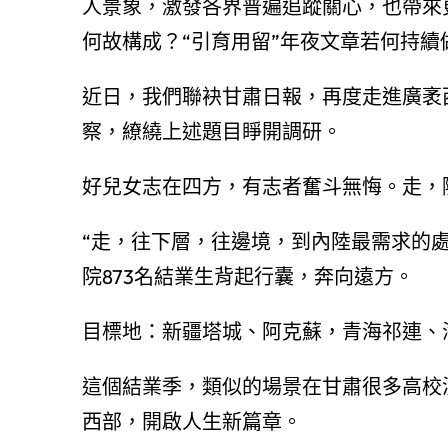
人景象，激發各界普遍追蹤關心，也帶來
何故構成？“引育用留”年夜文章若何持續
近日，我們聯袂甘肅日報，再度走進廣袤
察，繚繞上述題目睜開調研。
好兒女志在四方，有志者奮斗無悔。走，
“走，往下層，往邊境，到內陸最需求的
院873名結業生背起行囊，奔向遠方。
目標地：新疆塔城、阿克蘇，青海祁連、
這個結業季，類似的場景在甘肅很多高校
西部，開啟人生新篇章。