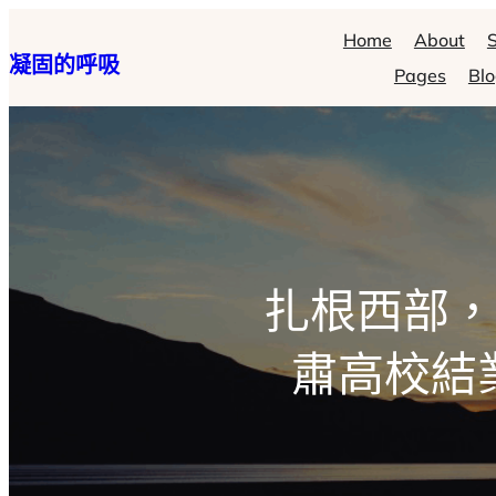
跳
Home
About
S
凝固的呼吸
至
Pages
Bl
主
要
內
容
扎根西部，
肅高校結