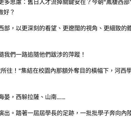
更多思慮：舊日人才流掉關鍵安在？今朝“鳳棲西部
做好？
西部，以更深刻的看望、更遼闊的視角、更細致的
隨我們一路追隨他們跋涉的萍蹤！
處所往！”集結在校園內那額外奪目的橫幅下，河西
海晏，西躲拉薩、山南……
演出。踏著一屆屆學長的足跡，一批批學子奔向內