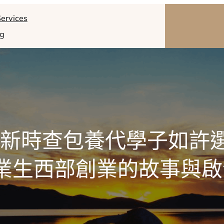
ervices
og
新時查包養代學子如許
業生西部創業的故事與啟