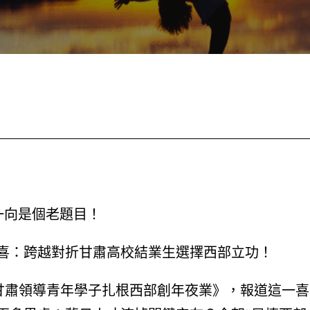
一向是個老題目！
喜：跨越對折甘肅高校結業生選擇西部立功！
《甘肅領導青年學子扎根西部創年夜業》，報道這一喜