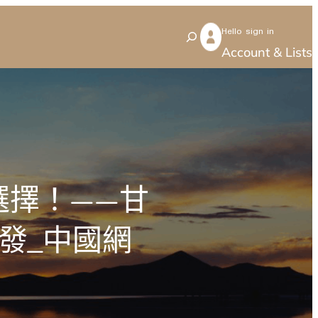
Hello sign in
S
Account & Lists
e
a
r
c
h
選擇！——甘
發_中國網