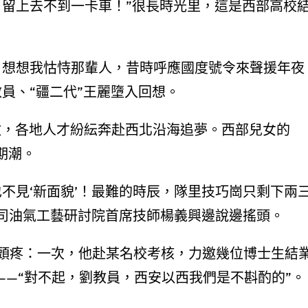
、留上去不到一卡車！”很長時光里，這是西部高校
？想想我怙恃那輩人，昔時呼應國度號令來聲援年夜
員、“疆二代”王麗墮入回想。
放，各地人才紛紜奔赴西北沿海追夢。西部兒女的
期潮。
不見‘新面貌’！最難的時辰，隊里技巧崗只剩下兩
公司油氣工藝研討院首席技師楊義興邊說邊搖頭。
頭疼：一次，他赴某名校考核，力邀幾位博士生結
——“對不起，劉教員，西安以西我們是不斟酌的”。