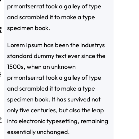
”
prmontserrat took a galley of type
and scrambled it to make a type
specimen book.
體
Lorem Ipsum has been the industrys
standard dummy text ever since the
1500s, when an unknown
學
prmontserrat took a galley of type
and scrambled it to make a type
specimen book. It has survived not
only five centuries, but also the leap
陸
into electronic typesetting, remaining
essentially unchanged.