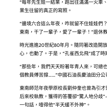
“每年先生娃一結業，跑出往滿滿一火車
業生往留的真正的寫照。
“邊境六合這么年夜，咋就留不住娃娃們
東南，干了一輩子，愛了一輩子！”退休教
時光進進20世紀80年月。隨同著改造開
心，也動了。于是，“孔雀西北飛”成了時
“那些年，我們天天盼著年青人來，可總也
個教員傅苦撐……”中國石油長慶油田分
東南師范年夜學原校長劉仲奎也曾為引才
后來校執教，獲得的答覆卻“驚人地分歧”
一句話，噎得他“半天緩不外神”。