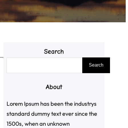
Search
搜
Search
尋
About
Lorem Ipsum has been the industrys
standard dummy text ever since the
1500s, when an unknown