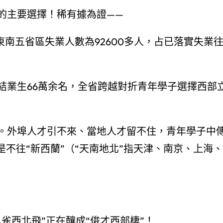
的主要選擇！稀有據為證——
在東南五省區失業人數為92600多人，占已落實失業
結業生66萬余名，全省跨越對折青年學子選擇西部
。外埠人才引不來、當地人才留不住，青年學子中
是不往“新西蘭”（“天南地北”指天津、南京、上海、
雀西北飛”正在釀成“俊才西部棲”！