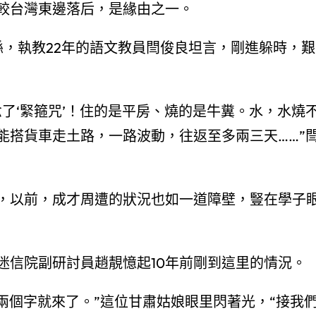
較台灣東邊落后，是緣由之一。
縣，執教22年的語文教員閆俊良坦言，剛進躲時，艱
了‘緊箍咒’！住的是平房、燒的是牛糞。水，水燒
能搭貨車走土路，一路波動，往返至多兩三天……”
，以前，成才周遭的狀況也如一道障壁，豎在學子
迷信院副研討員趙靚憶起10年前剛到這里的情況。
’兩個字就來了。”這位甘肅姑娘眼里閃著光，“接我