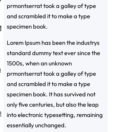
”
prmontserrat took a galley of type
and scrambled it to make a type
specimen book.
體
Lorem Ipsum has been the industrys
standard dummy text ever since the
1500s, when an unknown
學
prmontserrat took a galley of type
and scrambled it to make a type
specimen book. It has survived not
only five centuries, but also the leap
陸
into electronic typesetting, remaining
essentially unchanged.