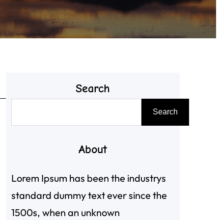
Search
搜
Search
尋
About
Lorem Ipsum has been the industrys
standard dummy text ever since the
1500s, when an unknown