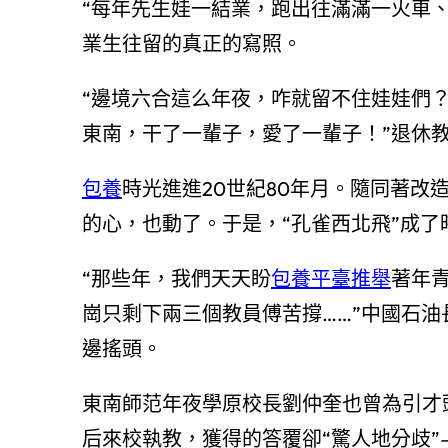
“每年先生娃一結業，跑出往滿滿一火車
業生往留的真正的寫照。
“邊境六合這么年夜，咋就留不住娃娃們
東南，干了一輩子，愛了一輩子！”退休教
包養
時光進進20世紀80年月。隨同著
的心，也動了。于是，“孔雀西北飛”成了
“那些年，我們天天盼
包養平臺推舉
著年青
崗只剩下兩三個教員傅苦撐……”中國石
邊搖頭。
東南師范年夜學原校長劉仲奎也曾為引才
后來校執教，獲得的答覆卻“驚人地分歧”