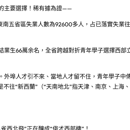
的主要選擇！稀有據為證——
在東南五省區失業人數為92600多人，占已落實失業
結業生66萬余名，全省跨越對折青年學子選擇西部
。外埠人才引不來、當地人才留不住，青年學子中
是不往“新西蘭”（“天南地北”指天津、南京、上海、
雀西北飛”正在釀成“俊才西部棲”！