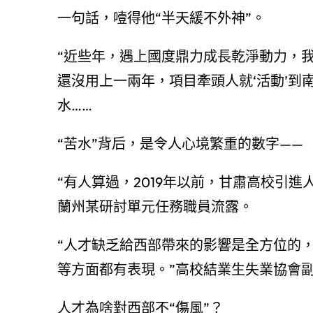
一句話，噎得他“半天緩不外神”。
“近些年，遇上國度鼎力成長乾淨動力，
還沒用上一兩年，項目牽頭人就‘活動’到
水……
“苦水”背后，是令人心境繁重的數字——
“有人算過，2019年以前，甘肅高校引
蘭州某研討單元任務職員流露。
“人才缺乏給西部帶來的影響是全方位的
等方面都有表現。”高校結業生失業協會
人才為啥對西部不“傷風”？