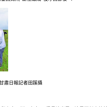
·甘肅日報記者田蹊攝