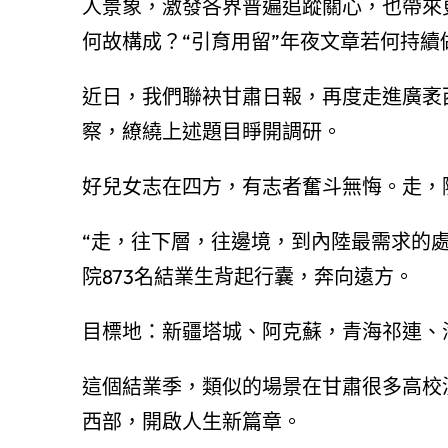
人景象，激發各界普遍追蹤關心，也帶來
何故構成？“引育用留”年夜文章若何持續
近日，我們聯袂甘肅日報，再度走進廣袤
察，繚繞上述題目睜開調研。
好兒女志在四方，有志者奮斗無悔。走，
“走，往下層，往邊境，到內陸最需求的
院873名結業生背起行囊，奔向遠方。
目標地：新疆塔城、阿克蘇，青海祁連、
這個結業季，類似的場景在甘肅很多高校
西部，開啟人生新篇章。