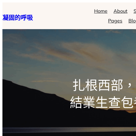
跳
Home
About
S
凝固的呼吸
至
Pages
Bl
主
要
內
容
扎根西部，
結業生查包