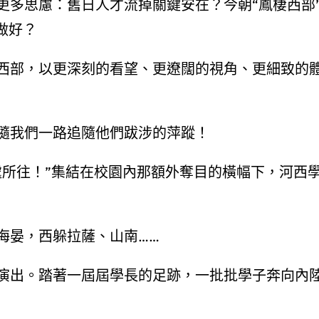
更多思慮：舊日人才流掉關鍵安在？今朝“鳳棲西部
做好？
西部，以更深刻的看望、更遼闊的視角、更細致的
隨我們一路追隨他們跋涉的萍蹤！
處所往！”集結在校園內那額外奪目的橫幅下，河西
海晏，西躲拉薩、山南……
演出。踏著一屆屆學長的足跡，一批批學子奔向內