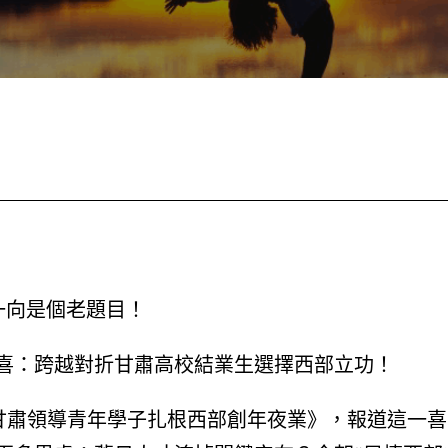
一向是個老題目！
喜：跨越對折甘肅高校結業生選擇西部立功！
《甘肅領導青年學子扎根西部創年夜業》，報道這一喜