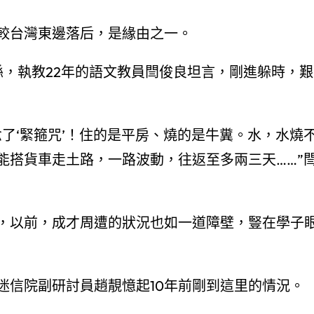
較台灣東邊落后，是緣由之一。
縣，執教22年的語文教員閆俊良坦言，剛進躲時，艱
了‘緊箍咒’！住的是平房、燒的是牛糞。水，水燒
能搭貨車走土路，一路波動，往返至多兩三天……”
，以前，成才周遭的狀況也如一道障壁，豎在學子
迷信院副研討員趙靚憶起10年前剛到這里的情況。