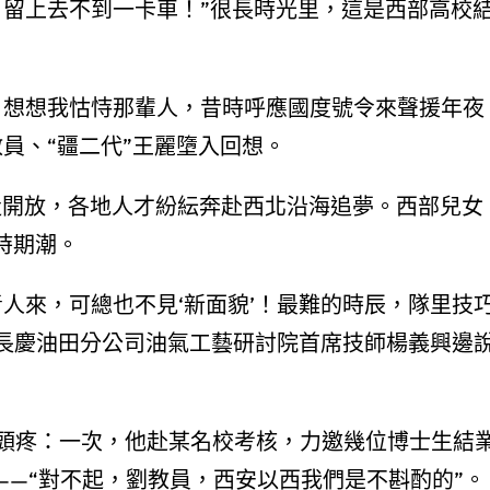
、留上去不到一卡車！”很長時光里，這是西部高校
？想想我怙恃那輩人，昔時呼應國度號令來聲援年夜
員、“疆二代”王麗墮入回想。
改造開放，各地人才紛紜奔赴西北沿海追夢。西部兒女
時期潮。
人來，可總也不見‘新面貌’！最難的時辰，隊里技
油長慶油田分公司油氣工藝研討院首席技師楊義興邊
頭疼：一次，他赴某名校考核，力邀幾位博士生結
——“對不起，劉教員，西安以西我們是不斟酌的”。