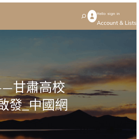
Hello sign in
S
Account & Lists
e
a
r
c
h
——甘肅高校
啟發_中國網