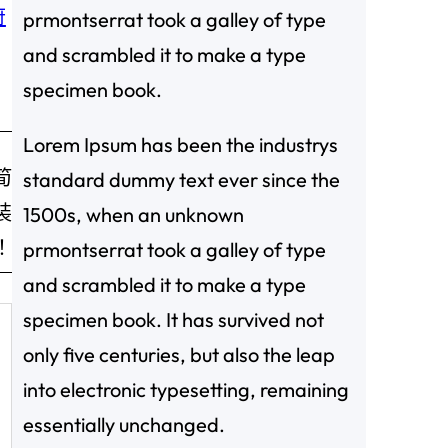
府
prmontserrat took a galley of type
and scrambled it to make a type
specimen book.
Lorem Ipsum has been the industrys
筍
standard dummy text ever since the
裝
1500s, when an unknown
！
prmontserrat took a galley of type
and scrambled it to make a type
specimen book. It has survived not
only five centuries, but also the leap
into electronic typesetting, remaining
essentially unchanged.