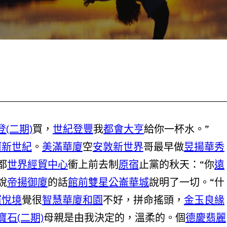
(二期)
買，
世紀登豐
我
都會大亨
給你一杯水。”
河新世紀
。
美滿華廈
空
安敦新世界
哥最早做
昱揚華秀
都
世界經貿中心
衝上前去制
原宿
止黨的秋天：“你
遠
說
帝揚御廈
的話
館前雙星
公崙華城
說明了一切。“什
運悅境
覺很
智慧華廈
和園
不好，拼命搖頭，
金玉良緣
寶石(二期)
母親是由我決定的，溫柔的。個
德慶翡麗