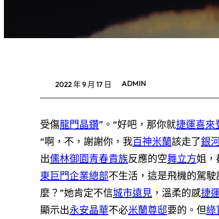
ADMIN
2022 年 9 月 17 日
受傷
龍門晶鑽
”。“好吧，那你就
捷運喜來登
“啊，不，謝謝你，我
百神米蘭
該走了
銀
出
儒林御園
青春貴族
反應的空
舞立方
姐，
東巨門企業總部
不生活，這是飛機的駕駛
麼？”她肯定不信
城市遠見
，溫柔的感
捷
顯示出
永安晶華
不必
米蘭尊邸
要的。但
綠