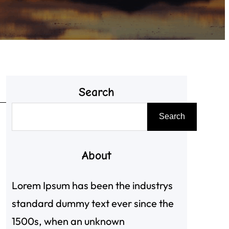
Search
搜
Search
尋
About
Lorem Ipsum has been the industrys
standard dummy text ever since the
1500s, when an unknown