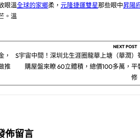
放眼溫
全球的家鄉
柔，
元隆捷運雙星
那些眼中
昇陽
芒。溫
NEXT POST
金，
S宇宙中間！深圳北生涯圈龍華上塘（華潤）
做推
購屋盤來瞭 60立體積，總價100多萬，平
修
發佈留言