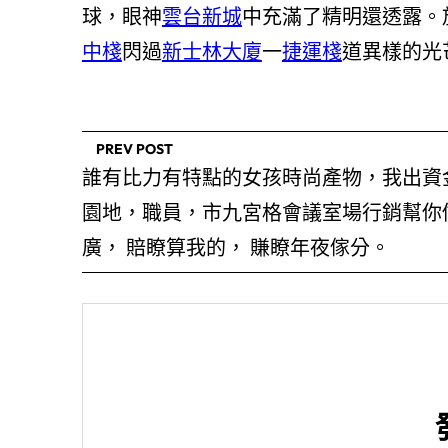
球，眼神
雲台新城
中充滿了精明還透露。
中棧
閃過
新士林大廈
一
捷運棧
道異樣的光
PREV POST
誰有比力有特點的女孩時尚產物，我出資
園地，職員，市九宮格會議室場行銷幫你
廣， 賠瞭算我的， 賺瞭年夜傢分。