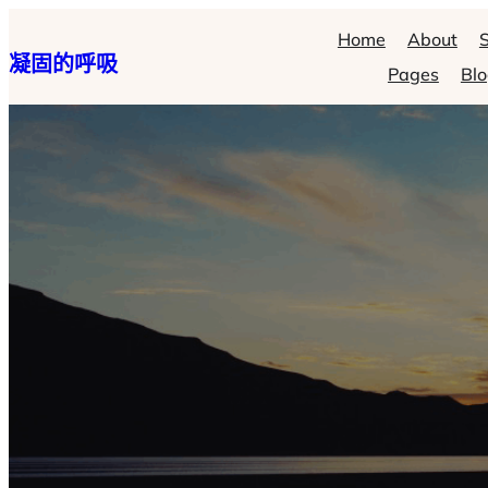
跳
Home
About
S
凝固的呼吸
至
Pages
Bl
主
要
內
容