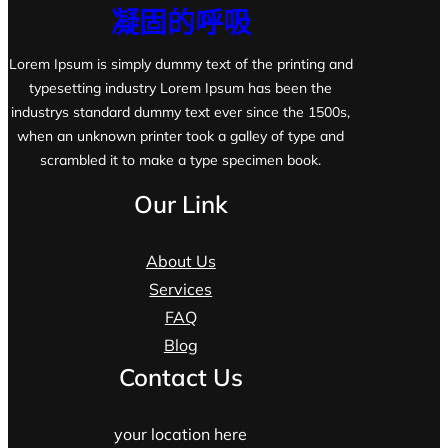
凝固的呼吸
Lorem Ipsum is simply dummy text of the printing and
typesetting industry Lorem Ipsum has been the
industrys standard dummy text ever since the 1500s,
when an unknown printer took a galley of type and
scrambled it to make a type specimen book.
Our Link
About Us
Services
FAQ
Blog
Contact Us
your location here