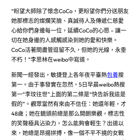
“盼望大師除了懷念CoCo，更盼望你們分送朋友
她那標志的燦爛笑臉、真誠待人及傳遞仁慈愛
心給你們身邊每一位，延續CoCo的心愿 – 讓一
切在她身邊的人感觸感染到她的愛和快樂。
CoCo活著間盡管逗留不久，但她的光線，永垂
不朽！”李思林在weibo中寫道。
新聞一經發出，敏捷登上各年夜平臺熱
包養
搜
第一。由于事發實在忽然，5日早晨weibo熱搜
第一“李玟往世”上面的第二條是“快告訴我這是
假的”。觀眾當然有來由不信任：她還年輕，才
48歲；她在鏡頭前總是那么開朗樂觀，標志性
的笑聲極具沾染力，怎么能夠會輕生？出道以
來，她總是昂揚拼搏，像一個不平不撓的女戰