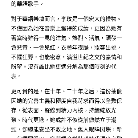
的華語歌手。
對于華語樂壇而言，李玟是一個宏大的禮物。
不僅因為她在音樂上獲得的成績，更因為她有
著當時難得一見的洋氣、熱烈、活氣，頭發一
會兒黃、一會兒紅，衣著年夜膽，妝容出挑，
不懼狂野，也能密意，滿溢世紀之交的豪情和
盼望。沒有誰比她更適分解為那個時刻的代
表。
更可貴的是，在十年、二十年之后，這份抽像
因她的完善主義和極度自我苛求而得以全數保
存，從表面、聲線到精力內核，持續綻放光
榮。時代更迭，她或許不似從前傲然立于潮
頭，卻總能安坐不敗之地。舊人眼眸閃爍，新