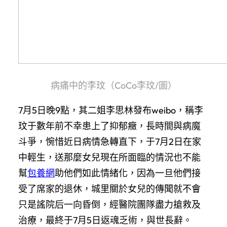
病痛中的李玟（CoCo李玟/圖）
7月5日晚9點，其二姐李思林發布weibo，稱李
玟于數年前不幸患上了抑郁癥，長時間與病魔
斗爭，惋惜近日病情急轉直下，于7月2日在家
中輕生，送那麼女兒現在所面臨的情況也不能
幫
包養網
助他們如此情緒化，因為一旦他們接
受了席家的退休，城里關於女兒的傳聞就不會
只是謠院后一向昏倒，經醫院團隊盡力搶救及
治療，最終于7月5日返魂乏術，與世長辭。