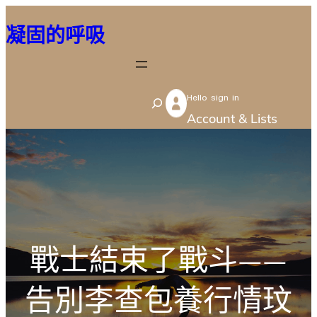
跳
凝固的呼吸
至
主
要
Hello sign in
內
S
Account & Lists
容
e
a
r
c
h
戰士結束了戰斗——
告別李查包養行情玟