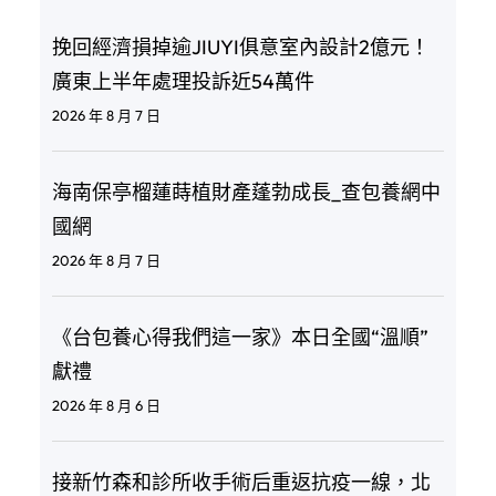
挽回經濟損掉逾JIUYI俱意室內設計2億元！
廣東上半年處理投訴近54萬件
2026 年 8 月 7 日
海南保亭榴蓮蒔植財產蓬勃成長_查包養網中
國網
2026 年 8 月 7 日
《台包養心得我們這一家》本日全國“溫順”
獻禮
2026 年 8 月 6 日
接新竹森和診所收手術后重返抗疫一線，北