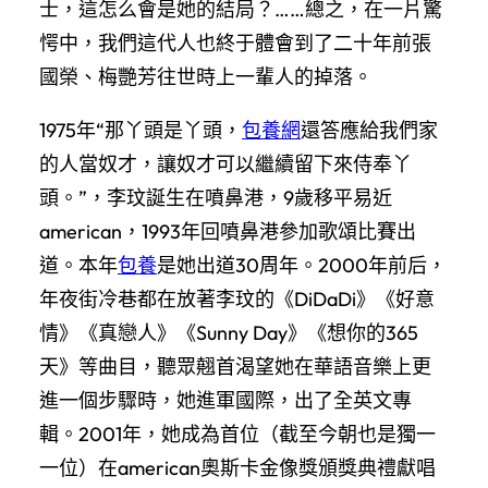
士，這怎么會是她的結局？……總之，在一片驚
愕中，我們這代人也終于體會到了二十年前張
國榮、梅艷芳往世時上一輩人的掉落。
1975年“那丫頭是丫頭，
包養網
還答應給我們家
的人當奴才，讓奴才可以繼續留下來侍奉丫
頭。”，李玟誕生在噴鼻港，9歲移平易近
american，1993年回噴鼻港參加歌頌比賽出
道。本年
包養
是她出道30周年。2000年前后，
年夜街冷巷都在放著李玟的《DiDaDi》《好意
情》《真戀人》《Sunny Day》《想你的365
天》等曲目，聽眾翹首渴望她在華語音樂上更
進一個步驟時，她進軍國際，出了全英文專
輯。2001年，她成為首位（截至今朝也是獨一
一位）在american奧斯卡金像獎頒獎典禮獻唱