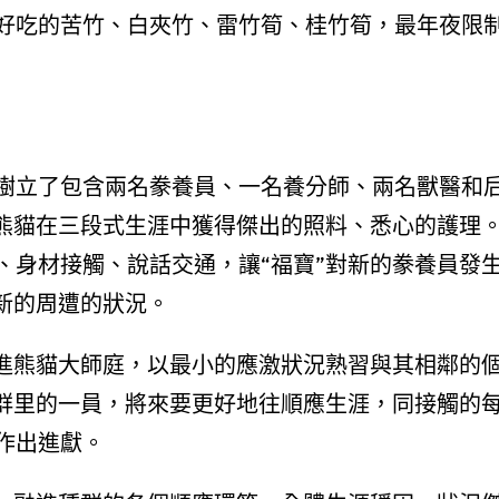
好吃的苦竹、白夾竹、雷竹筍、桂竹筍，最年夜限
樹立了包含兩名豢養員、一名養分師、兩名獸醫和
夜熊貓在三段式生涯中獲得傑出的照料、悉心的護理
、身材接觸、說話交通，讓“福寶”對新的豢養員發
新的周遭的狀況。
融進熊貓大師庭，以最小的應激狀況熟習與其相鄰的
種群里的一員，將來要更好地往順應生涯，同接觸的
作出進獻。