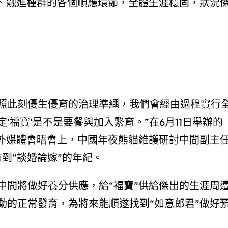
疫、融進種群的各個順應環節，全體生涯穩固，狀況
依照此刻優生優育的治理準繩，我們會經由過程實行
福寶’是不是要餐與加入繁育。”在6月11日舉辦的
中外媒體會晤會上，中國年夜熊貓維護研討中間副主
有到“談婚論嫁”的年紀。
中間將做好養分供應，給“福寶”供給傑出的生涯周
動的正常發育，為將來能順遂找到“如意郎君”做好