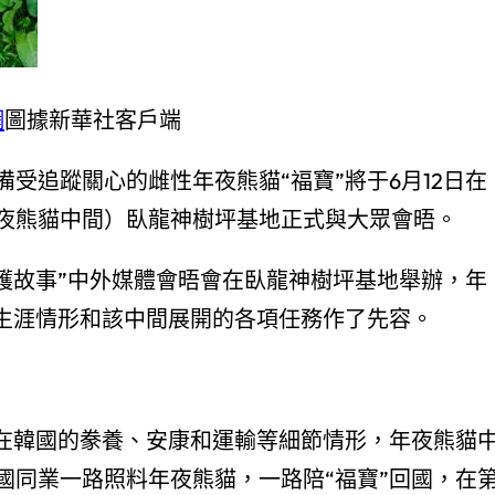
網
圖據新華社客戶端
受追蹤關心的雌性年夜熊貓“福寶”將于6月12日在
夜熊貓中間）臥龍神樹坪基地正式與大眾會晤。
貓維護故事”中外媒體會晤會在臥龍神樹坪基地舉辦，年
應生涯情形和該中間展開的各項任務作了先容。
”在韓國的豢養、安康和運輸等細節情形，年夜熊貓
國同業一路照料年夜熊貓，一路陪“福寶”回國，在