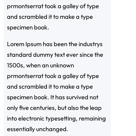
prmontserrat took a galley of type
and scrambled it to make a type
specimen book.
Lorem Ipsum has been the industrys
standard dummy text ever since the
1500s, when an unknown
prmontserrat took a galley of type
and scrambled it to make a type
specimen book. It has survived not
only five centuries, but also the leap
into electronic typesetting, remaining
essentially unchanged.