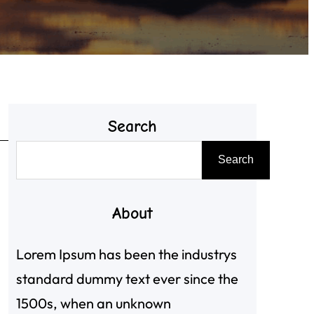
Search
搜
Search
尋
About
Lorem Ipsum has been the industrys
standard dummy text ever since the
1500s, when an unknown