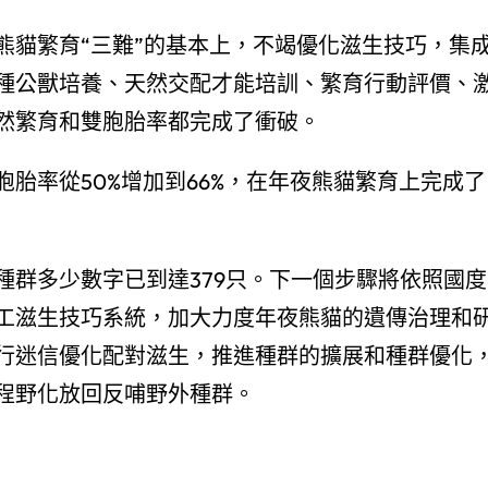
熊貓繁育“三難”的基本上，不竭優化滋生技巧，集
種公獸培養、天然交配才能培訓、繁育行動評價、
然繁育和雙胞胎率都完成了衝破。
胎率從50%增加到66%，在年夜熊貓繁育上完成了
種群多少數字已到達379只。下一個步驟將依照國度
工滋生技巧系統，加大力度年夜熊貓的遺傳治理和
行迷信優化配對滋生，推進種群的擴展和種群優化
程野化放回反哺野外種群。