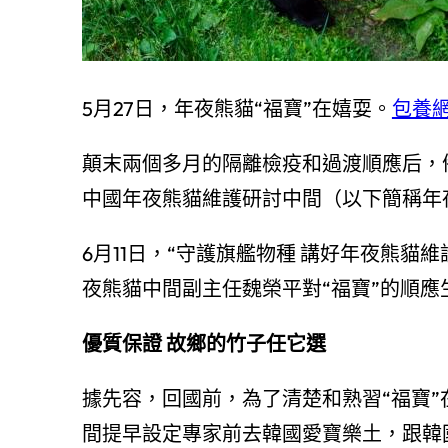
5月27日，年夜熊貓“福寶”在嬉耍。
包養
顛末兩個多月的隔離檢疫和過渡順應后，備
中國年夜熊貓維護研討中間（以下簡稱年
6月11日，“守護旗艦物種 講好年夜熊
夜熊貓中間副主任魏榮平對“福寶”的順
優質保證 故鄉的竹子任它選
據先容，回國前，為了清楚和熟習“福寶
間提早設定專家前去韓國愛寶樂土，跟韓