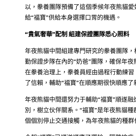
以，豢養團隊預備了這個季候年夜熊貓愛
給“福寶”供給本身選擇口胃的機遇。
“
貴氣奢華”配制 組建保證團隊悉心照料
年夜熊貓中間組建專門研究的豢養團隊，
勤保證步隊在內的“奶爸”團隊，確保年
在豢養治理上，豢養員經由過程行動練習
了信賴，輔助“福寶”在順應期很快順應了
年夜熊貓中間還努力于輔助“福寶”順遂
別，樹立伙伴關系。“福寶”是年夜熊貓
個個別停止交通接觸，為年夜熊貓的種群