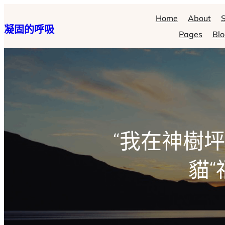
跳
Home
About
S
凝固的呼吸
至
Pages
Bl
主
要
內
容
“我在神樹
貓