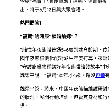
今朝“福寶”已順遂順應了運輸、隔離檢
出，將于6月12日與大眾會晤。
熱門問答1
“福寶”啥時辰“談婚論嫁”？
“雌性年夜熊貓普通5-6歲到達育齡期，
國年夜熊貓優化配對滋生年度打算，來斷定‘
“守護旗艦物種講好年夜熊貓維護故事”
魏榮平說，“福寶”本年才4歲，還沒
包養
魏榮平說，將來，中國年夜熊貓維護研討
的狀況，展開行動培訓，包管其身材和行
備。