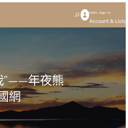
Hello sign in
S
Account & Lists
e
a
r
c
h
”——年夜熊
國網