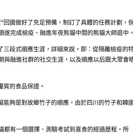
寶”回國做好了充足預備，制訂了具體的任務計劃，
順遂完成檢疫、融進年夜熊貓中間的熊貓大師庭中
定了三段式順應生涯，詳細來說，即：從隔離檢疫的
期與融進社群的社交生涯，以及順應以后跟大眾會
優質的食品保證。
妨礙能夠是對故鄉竹子的順應，由於四川的竹子和韓
貓都有一個選擇、測驗考試到喜食的經過歷程。所