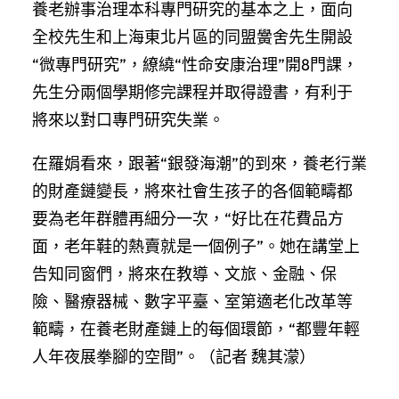
養老辦事治理本科專門研究的基本之上，面向
全校先生和上海東北片區的同盟黌舍先生開設
“微專門研究”，繚繞“性命安康治理”開8門課，
先生分兩個學期修完課程并取得證書，有利于
將來以對口專門研究失業。
在羅娟看來，跟著“銀發海潮”的到來，養老行業
的財產鏈變長，將來社會生孩子的各個範疇都
要為老年群體再細分一次，“好比在花費品方
面，老年鞋的熱賣就是一個例子”。她在講堂上
告知同窗們，將來在教導、文旅、金融、保
險、醫療器械、數字平臺、室第適老化改革等
範疇，在養老財產鏈上的每個環節，“都豐年輕
人年夜展拳腳的空間”。（記者 魏其濛）