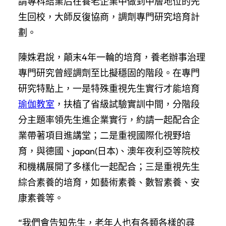
請專科結業后在養老企業中做到中層地位的先
生回校，大師反復協商，調劑專門研究培育計
劃。
陳姝君說，顛末4年一輪的培育，養老辦事治理
專門研究曾經調劑至比擬穩固的階段。在專門
研究特點上，一是特殊重視先生實行才能培育
瑜伽教室
，扶植了省級試驗實訓中間，分階段
分主題率領先生進企業實行，約請一起配合企
業帶著項目進講堂；二是重視國際化視野培
育，與德國、japan(日本)、澳年夜利亞等院校
和機構展開了多樣化一起配合；三是重視先生
綜合素養的培育，如藝術素養、數智素養、安
康素養等。
“我們會告知先生，老年人也有各類各樣的尋