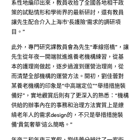
系性地編印出來，教員收拾了全國各地相干政
策的試點情形和學術界的最新研討，還有教員
讓先生配合介入上海市‘長護險’需求的調研項
目。”
此外，專門研究課教員會為先生“牽線搭橋”，讓
先生從年夜一開端就進進養老機構練習，從基
本的護理崗做起，逐步過渡到運營治理崗，從
而清楚全部機構的運營方法。開初，劉佳蕓對
某養老機構的印象是“中高端定位”“舉措措施裝
備好”，實地觀賞后則有了更深入的熟悉：“機構
供給的辦事內在的事務和治理方法實質上是繚
繞老年人的需求design的，不只是舉措措施裝
備‘貴氣奢華’這么簡略。”
年夜二和年夜三寒假，劉佳蕓分辨往了一家街