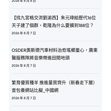
2026 年 8 月 8 日
【找九宮格交流劉渝西】朱元璋給歷代16位
天子建了個群，乾隆為什么要擴到188位？
2026 年 8 月 7 日
OSDER奧斯德汽車材料治愈瑤鄉童心，廣東
醫服務隊將音樂帶進田間地頭
2026 年 8 月 7 日
繁育優質種羊 推進量質齊升（新春走下層）
查包養網站比擬_中國網
2026 年 8 月 7 日