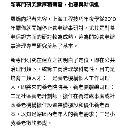
新專門研究需厚積薄發，也要與時俱進
羅娟向記者先容，上海工程技巧年夜學從2010
年擺佈就開端停止養老辦事研討，尤其是對養
老保證方面的研討較為成熟，這為開設養老辦
事治理專門研究奠基了基本。
新專門研究在建立之初明白了定位，即在公共
治理門類下，統籌工商治理學科屬性，目的是
培育三類人才：一是養老機構個人工作司理
人，即將來的養老院院長、養老團體總司理；
二是社區養老計劃師，擔任在街道處事處或社
區養老機構擔任設置裝備擺設和優化養老資
本，以知足轄區內老年人的養老需求；三是小
我養老徵詢參謀。