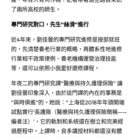
了兩所高校的師生。
專門研究對口，先生“絲滑”進行
近4年來，劉佳蕓的專門研究進修是按部就班
的，先清楚養老行業的概略，再體系性地進修
行業相干政策律例、養老機構運營治理技能
等，還可以依照小我愛好選修課程。
年夜二的專門研究課“醫療與持久護理保險” 讓
劉佳蕓印象深入，由於這門課的內在的事務是
“與時俱進”的。她說：“上海從2018年年頭開端
試點實行‘長護險（醫療與持久護理保險簡稱——
編者注）’，它的軌制和系統還在樹立和完美經
過歷程中。上課時，良多講授材料都還沒有體