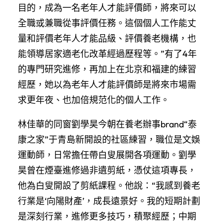
目的，成為一名老年人才能評價師，將來可以
全職或兼職從事評價任務。這個個人工作能丈
量和評價老年人才能品級、評價養老機構，也
能領導居家適老化改革經過歷程等。”有了4年
的專門研究進修，再加上在北京和福建的練習
經歷，她以為老年人才能評價師是將來市場需
求更年夜、也加倍規范化的個人工作。
林佳華的同窗劉學昊今朝在養老辦事brand“泰
康之家”于青島新開設的社區練習，職位是文娛
運動師，日常擔任帶白叟展開各項運動。劉學
昊曾在煙臺進修過非遺剪紙，憑仗這項專長，
他為白叟開設了剪紙課程。他說：“我感到養老
行業是‘向陽財產’，成長遠景好。我的短期計劃
是深刻行業，進修更多技巧，積聚經歷；中期