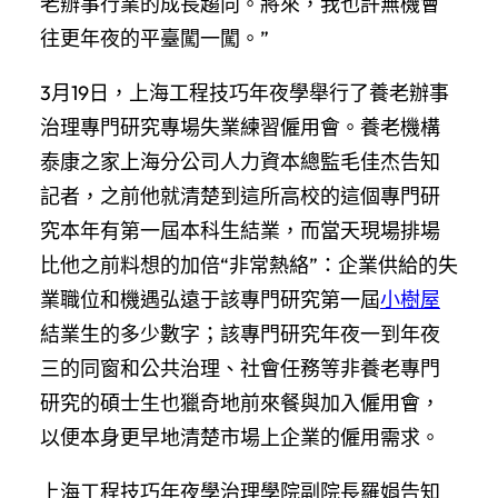
老辦事行業的成長趨向。將來，我也許無機會
往更年夜的平臺闖一闖。”
3月19日，上海工程技巧年夜學舉行了養老辦事
治理專門研究專場失業練習僱用會。養老機構
泰康之家上海分公司人力資本總監毛佳杰告知
記者，之前他就清楚到這所高校的這個專門研
究本年有第一屆本科生結業，而當天現場排場
比他之前料想的加倍“非常熱絡”：企業供給的失
業職位和機遇弘遠于該專門研究第一屆
小樹屋
結業生的多少數字；該專門研究年夜一到年夜
三的同窗和公共治理、社會任務等非養老專門
研究的碩士生也獵奇地前來餐與加入僱用會，
以便本身更早地清楚市場上企業的僱用需求。
上海工程技巧年夜學治理學院副院長羅娟告知