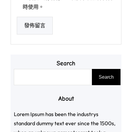
時使用。
Search
搜
Search
尋
About
Lorem Ipsum has been the industrys
standard dummy text ever since the 1500s,