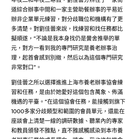
道綜合辦事中間和一家主營助餐辦事的平易近
辦非企業單元練習，對分歧職位和機構有了更
多清楚。對劉佳蕓來說，找練習和找任務都比
擬順遂，“不論是我本身找仍是黌舍推舉的單
元，對方一看到我的專門研究是養老辦事治
理，起首會感到別緻，然后以為這個專門研究
非常對口”。
劉佳蕓之所以選擇進進上海市養老辦事協會練
習和任務，是由於她愛好這個包含萬象、佈滿
機遇的平臺。“在這個協會任務，能接觸到旗下
1000多家分歧類型和範圍的會員單元，還能在
座談會上清楚一線的調研數據、聽業內的專家
和教員頒發不雅點，直不雅感觸感染到本市養