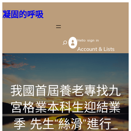
跳
凝固的呼吸
至
主
要
Hello sign in
內
S
Account & Lists
容
e
a
r
c
我國首屆養老專找九
h
宮格業本科生迎結業
季 先生“絲滑”進行_