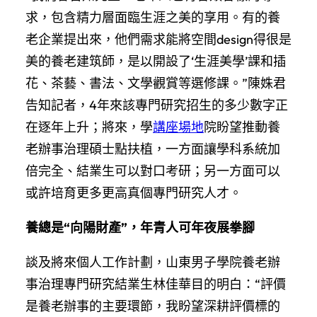
求，包含精力層面臨生涯之美的享用。有的養
老企業提出來，他們需求能將空間design得很是
美的養老建筑師，是以開設了‘生涯美學’課和插
花、茶藝、書法、文學觀賞等選修課。”陳姝君
告知記者，4年來該專門研究招生的多少數字正
在逐年上升；將來，學
講座場地
院盼望推動養
老辦事治理碩士點扶植，一方面讓學科系統加
倍完全、結業生可以對口考研；另一方面可以
或許培育更多更高真個專門研究人才。
養總是“向陽財產”，年青人可年夜展拳腳
談及將來個人工作計劃，山東男子學院養老辦
事治理專門研究結業生林佳華目的明白：“評價
是養老辦事的主要環節，我盼望深耕評價標的