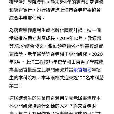
夜學治理學院登科。顛末近4年的專門研究進修
和練習實行，她行將進進上海市養老辦事協會
綜合事務部任務。
為落實積極應對生齒老齡化國度計謀，進一個
步驟推進養老財產成長，2019年10月，教導部
等7部分結合發文，激勵領導通俗本科高校設置
家政學、老年醫學等養老相干專門研究。2020
年9月，上海工程技巧年夜學和山東男子學院成
為全國首批建立此專門研究并當
聚首場地
年招
生的本科院校，本年兩校共迎來近100名本科結
業生。
這屆結業生的失業前途若何？養老辦事治理本
科專門研究培育什么樣的人才？將來養老財
產，年青人有何作為？記者帶著這些題目采訪