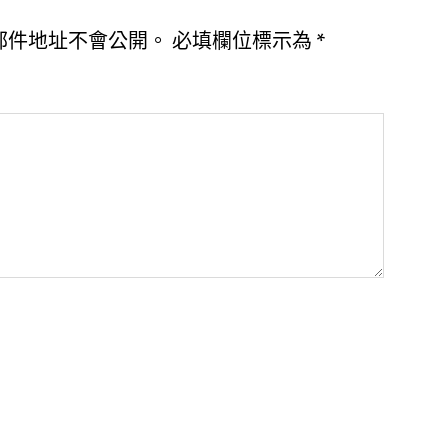
郵件地址不會公開。
必填欄位標示為
*