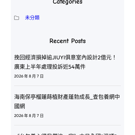
Categories
未分類
Recent Posts
挽回經濟損掉逾JIUYI俱意室內設計2億元！
廣東上半年處理投訴近54萬件
2026 年 8 月 7 日
海南保亭榴蓮蒔植財產蓬勃成長_查包養網中
國網
2026 年 8 月 7 日