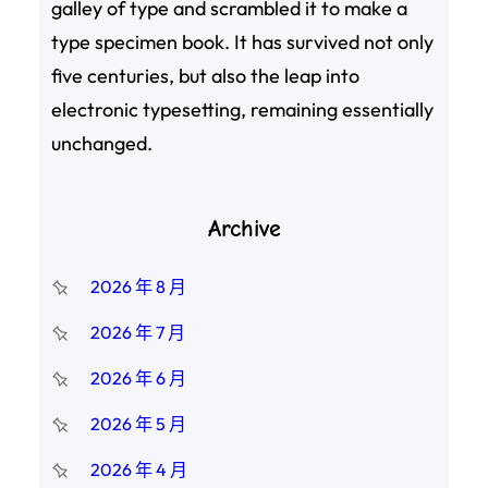
galley of type and scrambled it to make a
type specimen book. It has survived not only
five centuries, but also the leap into
electronic typesetting, remaining essentially
unchanged.
Archive
2026 年 8 月
2026 年 7 月
2026 年 6 月
2026 年 5 月
2026 年 4 月