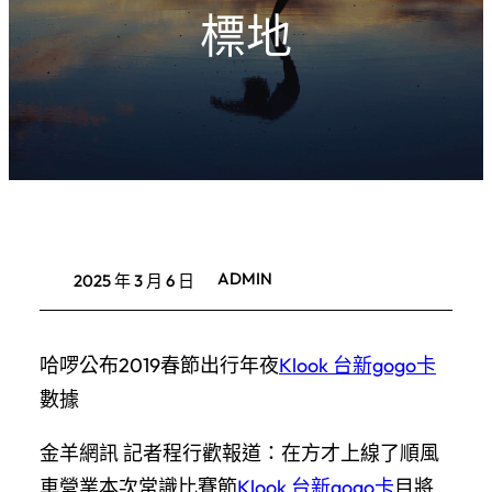
標地
ADMIN
2025 年 3 月 6 日
哈啰公布2019春節出行年夜
Klook 台新gogo卡
數據
金羊網訊 記者程行歡報道：在方才上線了順風
車營業本次常識比賽節
Klook 台新gogo卡
目將