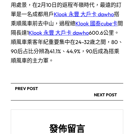
用處景，在2月10日的返程岑嶺時代，最遠的訂
單是一名成都用戶
Klook 永豐 大戶卡 dawho
搭
乘順風車前去中山，過程總
Klook 國泰cube卡
間
隔長達1
Klook 永豐 大戶卡 dawho
600.6公里。
順風車乘客年紀重要集中在24-32歲之間，80、
90后占比分辨為41.1%、44.9%，90后成為搭乘
順風車的主力軍。
PREV POST
NEXT POST
發佈留言