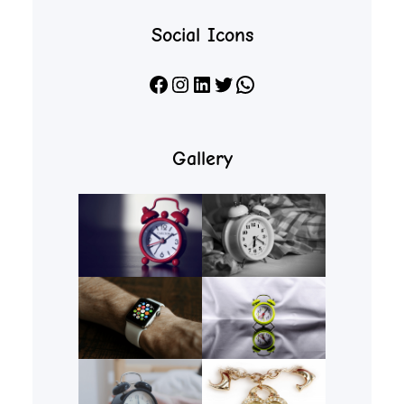
Social Icons
Facebook
Instagram
LinkedIn
X
WhatsApp
Gallery