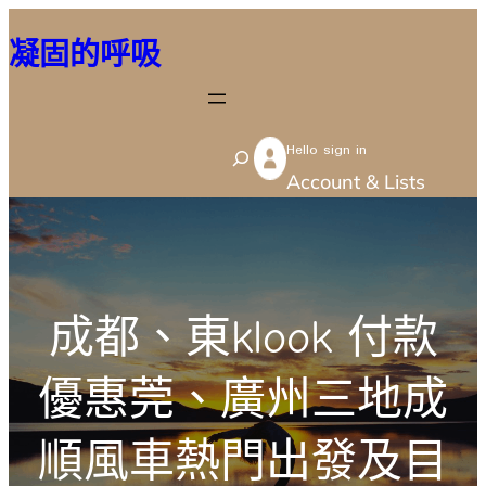
跳
凝固的呼吸
至
主
要
Hello sign in
內
S
Account & Lists
容
e
a
r
c
成都、東klook 付款
h
優惠莞、廣州三地成
順風車熱門出發及目