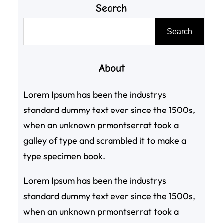
Search
搜
Search
尋
About
Lorem Ipsum has been the industrys
standard dummy text ever since the 1500s,
when an unknown prmontserrat took a
galley of type and scrambled it to make a
type specimen book.
Lorem Ipsum has been the industrys
standard dummy text ever since the 1500s,
when an unknown prmontserrat took a