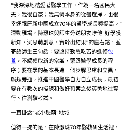
“我深深地酷愛著醫學工作，作為一名國民大
夫，我很自豪；我無悔本身的從醫選擇，也很
幸運親歷新中國成立70年的醫學成長與提高。”
運動現場，陳灝珠與師生分送朋友瞭他“好學獲
新知，沉思萌創意，實幹出結果”的座右銘，並
寄語師生三句話：要堅持勤懇吃苦的進修
包
養
，不竭獲取新的常識，緊跟醫學成長的程
序；要在學的基本長進一個步驟思慮和立異，
觸類旁通，推進中國醫學自力自立成長；最初
要在有數次的操練和做好預案之後英勇地往實
行、往測驗考試。
一直掛念“老小邊窮”地域
值得一提的是，在陳灝珠70年醫教研生活裡，