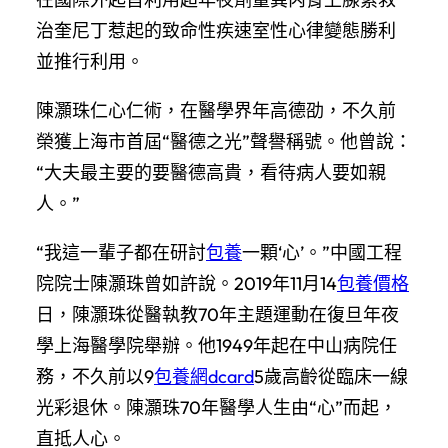
治奎尼丁惹起的致命性疾速室性心律變態勝利
並推行利用。
陳灝珠仁心仁術，在醫學界年高德劭，不久前
榮獲上海市首屆“醫德之光”聲譽稱號。他曾說：
“大夫最主要的要醫德高貴，看待病人要如親
人。”
“我這一輩子都在研討
包養
一顆‘心’。”中國工程
院院士陳灝珠曾如許說。2019年11月14
包養價格
日，陳灝珠從醫執教70年主題運動在復旦年夜
學上海醫學院舉辦。他1949年起在中山病院任
務，不久前以9
包養網dcard
5歲高齡從臨床一線
光彩退休。陳灝珠70年醫學人生由“心”而起，
直抵人心。