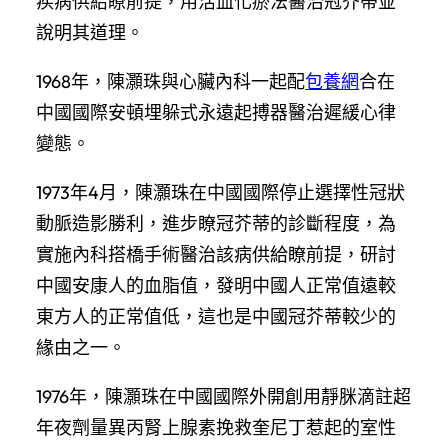
疾病供給瞭前提，用活血化瘀法醫治冠芥蒂並
說明其道理。
1968年，陳灝珠與心臟內科一起配
包養網
合在
中國國際安頓埋躲式永遠起搏器醫治遲緩心律
變態。
1973年4月，陳灝珠在中國國際停止選擇性冠狀
動脈造影勝利，進步瞭冠芥蒂的診斷程度，為
實施內科搭橋手術醫治該病供給瞭前提，研討
中國安康人的血脂值，發明中國人正常值遠較
東方人的正常值低，這也是中國冠芥蒂較少的
緣由之一。
1976年，陳灝珠在中國國際外開創用靜脒滴註超
年夜劑量異丙腎上腺素挽救奎尼丁惹起的室性