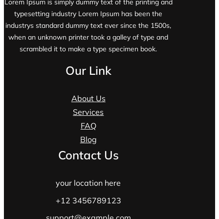
Lorem Ipsum is simply dummy text of the printing and
typesetting industry Lorem Ipsum has been the
industrys standard dummy text ever since the 1500s,
when an unknown printer took a galley of type and
scrambled it to make a type specimen book.
Our Link
About Us
Services
FAQ
Blog
Contact Us
your location here
+12 3456789123
support@example.com