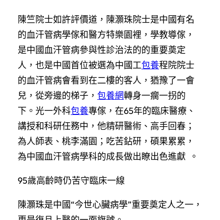
陳竺院士如許評價道，陳灝珠院士是中國有名
的血汗管病學傢和醫方特樂園裡，學教導傢，
是中國血汗管病參與性診治法的的重要奠定
人，也是中國首位被選為中國工
包養
程院院士
的血汗管病會看到在二樓的客人，猶豫了一會
兒，從旁邊的梯子，
包養網
轉身一瘸一拐的
下。光一外科
包養
專傢，在65年的臨床醫療、
講授和科研任務中，他精研醫術、高手回春；
為人師表、桃李滿園；吃苦鉆研，碩果累累，
為中國血汗管病學科的成長做出瞭出色進獻 。
95歲高齡時仍苦守臨床一線
陳灝珠是中國“今世心臟病學”重要奠定人之一，
更是復旦上醫的一面旗號。