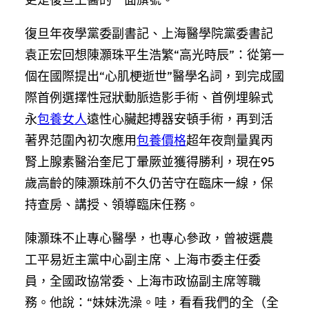
復旦年夜學黨委副書記、上海醫學院黨委書記
袁正宏回想陳灝珠平生浩繁“高光時辰”：從第一
個在國際提出“心肌梗逝世”醫學名詞，到完成國
際首例選擇性冠狀動脈造影手術、首例埋躲式
永
包養女人
遠性心臟起搏器安頓手術，再到活
著界范圍內初次應用
包養價格
超年夜劑量異丙
腎上腺素醫治奎尼丁暈厥並獲得勝利，現在95
歲高齡的陳灝珠前不久仍苦守在臨床一線，保
持查房、講授、領導臨床任務。
陳灝珠不止專心醫學，也專心參政，曾被選農
工平易近主黨中心副主席、上海市委主任委
員，全國政協常委、上海市政協副主席等職
務。他說：“妹妹洗澡。哇，看看我們的全（全