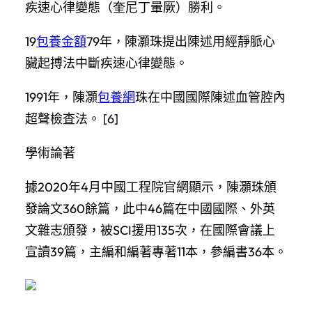
疾速心律變態（奎尼丁暈厥）勝利。
19
包養金額
79年，陳灝珠提出陳述用經靜脈心
臟起搏法中斷疾速心律變態。
1991年，陳灝
包養網
珠在中國國際陳述血管腔內
超聲檢査法。 [6]
學術論著
據2020年4月中國工程院官網顯示，陳灝珠頒
發論文360餘篇，此中46篇在中國國際、外英
文雜志頒發，被SCI援用135次，在國際會議上
宣讀39篇，主編和編著專著11本，參編書36本。