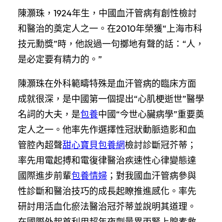
陳灝珠，1924年生，中國血汗管病有創性檢討
和醫治的奠定人之一。在2010年榮獲“上海市科
技元勳獎”時，他說過一句擲地有聲的話：“人，
是必定要有精力的。”
陳灝珠在外科範疇特殊是血汗管病的臨床方面
成就很深，是中國第一個提出“心肌梗逝世”醫學
名詞的大夫，是
包養
中國“今世心臟病學”重要奠
定人之一。他率先作選擇性冠狀動脈造影和血
管腔內超聲
甜心寶貝包養網
檢討診斷冠芥蒂；
率先用電起搏和電復律醫治疾速性心律變態達
國際進步前輩
包養情婦
；對我國血汗管病參與
性診斷和醫治技巧的成長起瞭推進感化。率先
研討用活血化瘀法醫治冠芥蒂並說明其道理。
在國際外起首利用超年夜劑量異丙腎上腺素救