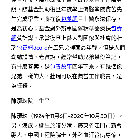
說，該基金贊助復旦年夜學上海醫學院貧苦先
生完成學業，將在復
包養網
旦上醫永遠保存，
是為初心；基金對外辦事國傢精準醫療扶
包養
網
貧計謀，承當復旦上醫人對國傢與社會的壯
瑞
包養網dcard
在五兄弟裡面最年輕，但是人們
勤勉謹慎，老實說，經常幫助兄弟幾份筆記，
有什麼答案，是
包養故事
四年下來，有幾個像
兄弟一樣的人，壯瑞可以在典當工作職責，是
為任務。
陳灝珠院士生平
陳灝珠（1924年11月6日-2020年10月30日），
男，漢族，誕生於噴鼻港，廣東省江門市新會
縣人，中國工程院院士，外科血汗管病專傢，