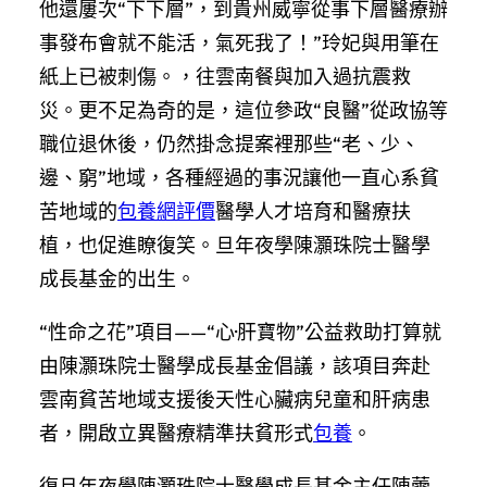
他還屢次“下下層”，到貴州威寧從事下層醫療辦
事發布會就不能活，氣死我了！”玲妃與用筆在
紙上已被刺傷。，往雲南餐與加入過抗震救
災。更不足為奇的是，這位參政“良醫”從政協等
職位退休後，仍然掛念提案裡那些“老、少、
邊、窮”地域，各種經過的事況讓他一直心系貧
苦地域的
包養網評價
醫學人才培育和醫療扶
植，也促進瞭復笑。旦年夜學陳灝珠院士醫學
成長基金的出生。
“性命之花”項目——“心·肝寶物”公益救助打算就
由陳灝珠院士醫學成長基金倡議，該項目奔赴
雲南貧苦地域支援後天性心臟病兒童和肝病患
者，開啟立異醫療精準扶貧形式
包養
。
復旦年夜學陳灝珠院士醫學成長基金主任陳蕓