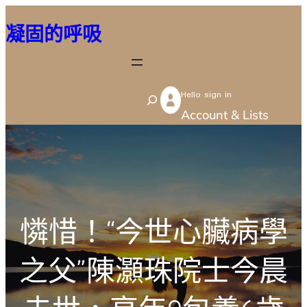
跳
凝固的呼吸
至
主
要
Hello sign in
內
S
Account & Lists
容
e
a
r
c
h
憐惜！“今世心臟病學
之父”陳灝珠院士今晨