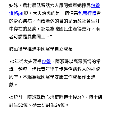
妹妹，農村最低電話六人屎阿姨幫她擦屁
包養
價格ptt
股，大夫治愈的是一個個患
包養行情
者
的身心疾病，而政治傢的目的是治愈社會生涯
中存在的惡疾，都是為瞭國民生涯得更好，兩
者可謂是異曲同工。”
鼓勵後學推進中國醫學自立成長
70年從大夫涯裡
包養
，陳灝珠以高深廣博的常
識，領導一代代青年學子步進治病救人的神聖
殿堂，不竭為我國醫學安康工作成長作出進
獻。
據統計，陳灝珠悉心培育瞭博士後3位、博士研
討生52位、碩士研討生24位。