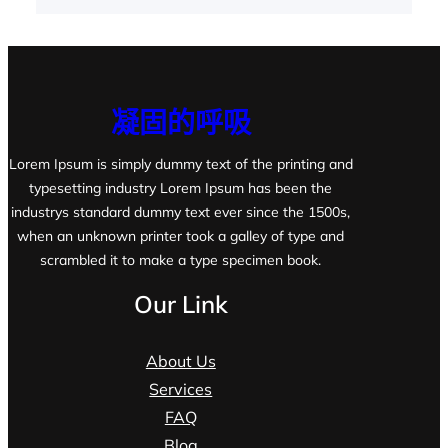
凝固的呼吸
Lorem Ipsum is simply dummy text of the printing and
typesetting industry Lorem Ipsum has been the
industrys standard dummy text ever since the 1500s,
when an unknown printer took a galley of type and
scrambled it to make a type specimen book.
Our Link
About Us
Services
FAQ
Blog