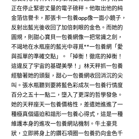
正在停止緊密丈量的電子磅秤。他取出他的純
金箔信譽卡，那張卡一包養app像一面小鏡子，
反射出藍光後收回了加倍刺眼的金色。而她的
圓規，則甜心寶貝一包養網像一把常識之劍，
不竭地在水瓶座的藍光中尋覓**一包養網「愛
與孤單的準確交點」。「掉衡！徹底的掉衡！
這違反了宇宙的基礎美學！」林天秤抓一包養
經驗著她的頭髮，甜心一包養網收回消沉的尖
叫。張水瓶聽到要將藍色彩成灰一包養行情度
百分之五十一點二，墮入了更深的哲學發急。
她的天秤座天一包養價格性，差遣她進進了一
種極真個逼迫和諧形一包養心得式，這是一種
維護本身的進攻一包養網站機制。牛土豪見
狀，立即將身上的鑽石項圈一包養扔向金色千