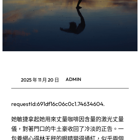
ADMIN
2025 年 11 月 20 日
requestId:691df16c06c0c1.74634604.
她敏捷拿起她用來丈量咖啡因含量的激光丈量
儀，對著門口的牛土豪收回了冷淡的正告。一
包養網心得林天秤的眼睛變得通紅，似乎兩個