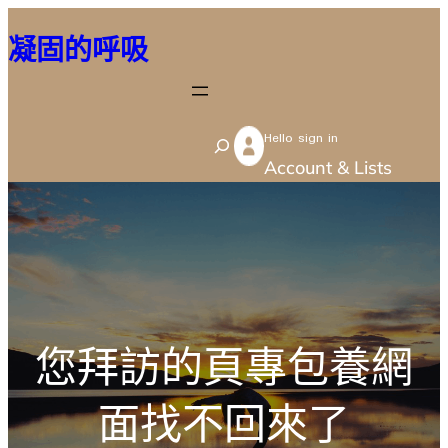
跳
凝固的呼吸
至
主
要
Hello sign in
內
S
Account & Lists
容
e
a
r
c
h
您拜訪的頁專包養網
面找不回來了