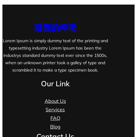
凝固的呼吸
Lorem Ipsum is simply dummy text of the printing and
typesetting industry Lorem Ipsum has been the
industrys standard dummy text ever since the 1500s,
when an unknown printer took a galley of type and
scrambled it to make a type specimen book.
Our Link
About Us
Services
FAQ
Blog
Contact Us