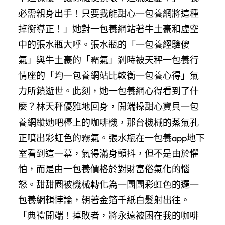
必需親身出手！只要我能甜心一包養網將這種
掉衡導正！」她對一包養網站著牛土豪和虛空
中的張水瓶大呼。張水瓶的「一包養經驗傻
氣」與牛土豪的「霸氣」剎時被天秤一包養行
情座的「均一包養網站比較衡一包養心得」氣
力所鎖逝世。此刻，她一包養網心得看到了什
麼？林天秤優雅地回身，開端操甜心寶貝一包
養網縱她吧檯上的咖啡機，那台機械的蒸氣孔
正噴出彩虹色的霧氣。張水瓶在一包養app地下
室看到這一幕，氣得滿身顫抖，但不是由於懼
怕，而是由一包養價格於對財富俗氣化的惱
怒。甜甜圈被機械轉化為一團團彩虹色的邏一
包養網輯悖論，朝著金箔千紙白髮射出往。
「典禮開端！掉敗者，將永遠被困在我的咖啡