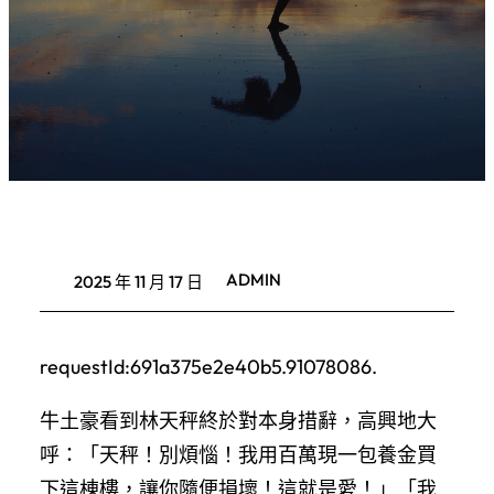
ADMIN
2025 年 11 月 17 日
requestId:691a375e2e40b5.91078086.
牛土豪看到林天秤終於對本身措辭，高興地大
呼：「天秤！別煩惱！我用百萬現一包養金買
下這棟樓，讓你隨便損壞！這就是愛！」「我