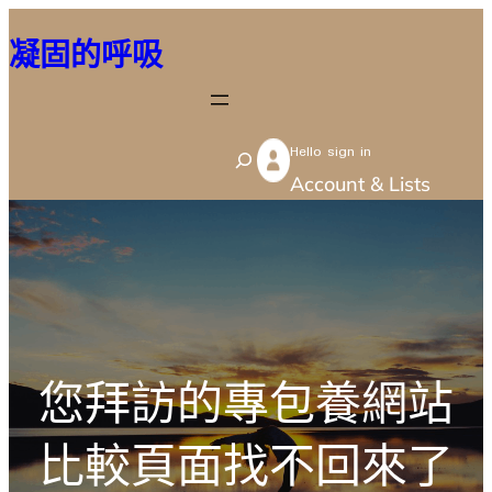
跳
凝固的呼吸
至
主
要
Hello sign in
內
S
Account & Lists
容
e
a
r
c
h
您拜訪的專包養網站
比較頁面找不回來了