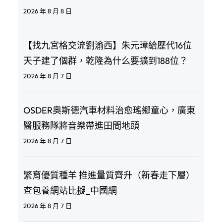
2026 年 8 月 8 日
【找九宮格交流劉渝西】朱元璋給歷代16位
天子建了個群，乾隆為什么要擴到188位？
2026 年 8 月 7 日
OSDER奧斯德汽車材料治愈瑤鄉童心，廣東
醫服務隊將音樂帶進田間地頭
2026 年 8 月 7 日
繁育優質種羊 推進量質齊升（新春走下層）
查包養網站比擬_中國網
2026 年 8 月 7 日