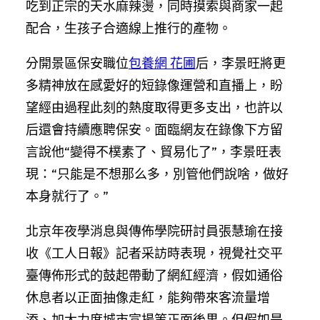
吃到正宗的天水麻辣燙，同時摸索與商家一起
配合，生孩子合適線上推行的產物。
分開景區保安職位
包養網 花圃
后，李景旺將更
多精神放在感愛好的短錄像運營和直播上，盼
望經由過程此刻的熱度取得更多支出，也許以
后還會持續應聘保安。面臨網友在錄像下方留
言說他“變得不樸素了、貿易化了”，李景旺表
現：“只能是不想那么多，別管他們說啥，做好
本身就行了。”
北京年夜學消息與傳佈學院研討員張慧瑜在接
收《工人日報》記者采訪時表現，視覺社交平
臺傳佈形式的鼓起帶動了網紅經濟，假如通俗
休息者以正面抽像走紅，能夠帶來客流量增
添、加大力度城市宣揚等正面後果。但假如是