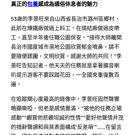
真正的
包養
感成為通俗休息者的魅力
53歲的李景旺來自山西省長治市潞州區鄉村，
此前在煉鐵廠做過上料工，在燒結廠做過皮帶
工，直至半年後任職公園保安。“接待大師離開
長治市國度城市濕地公園欣賞郁金噴鼻，請不
要隨便蹂躪，文明欣賞，感謝大師的共同！”李
景旺告知記者，他天天的任務就是拿著擴音喇
叭提示游客不要踩踏花田，一全國來重復數百
遍。
在追蹤關心度最高的錄像中，李景旺固然聲響
略顯嘶啞，但老是感情豐滿。“被他的任務立場
感動”“觀賞他悲觀坦誠的性情”“愛好他聲情并茂
的措辭聲調和與其表面構成‘反差萌’”……在留言