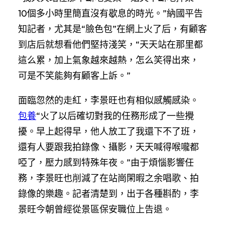
10個多小時里簡直沒有歇息的時光。”納國平告
知記者，尤其是“臉色包”在網上火了后，有顧客
到店后就想看他們堅持淺笑，“天天站在那里都
這么累，加上氣象越來越熱，怎么笑得出來，
可是不笑能夠有顧客上訴。”
面臨忽然的走紅，李景旺也有相似感觸感染。
包養
“火了以后確切對我的任務形成了一些攪
擾。早上起得早，他人放工了我還下不了班，
還有人要跟我拍錄像、攝影，天天喊得喉嚨都
啞了，壓力感到特殊年夜。”由于煩惱影響任
務，李景旺也削減了在站崗閑暇之余唱歌、拍
錄像的樂趣。記者清楚到，出于各種斟酌，李
景旺今朝曾經從景區保安職位上告退。