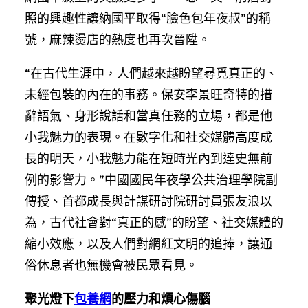
照的興趣性讓納國平取得“臉色包年夜叔”的稱
號，麻辣燙店的熱度也再次晉陞。
“在古代生涯中，人們越來越盼望尋覓真正的、
未經包裝的內在的事務。保安李景旺奇特的措
辭語氣、身形說話和當真任務的立場，都是他
小我魅力的表現。在數字化和社交媒體高度成
長的明天，小我魅力能在短時光內到達史無前
例的影響力。”中國國民年夜學公共治理學院副
傳授、首都成長與計謀研討院研討員張友浪以
為，古代社會對“真正的感”的盼望、社交媒體的
縮小效應，以及人們對網紅文明的追捧，讓通
俗休息者也無機會被民眾看見。
聚光燈下
包養網
的壓力和煩心傷腦