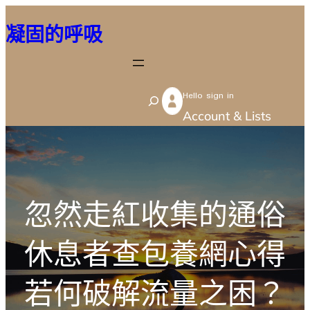
跳
凝固的呼吸
至
主
要
Hello sign in
內
S
Account & Lists
容
e
a
r
c
忽然走紅收集的通俗
h
休息者查包養網心得
若何破解流量之困？