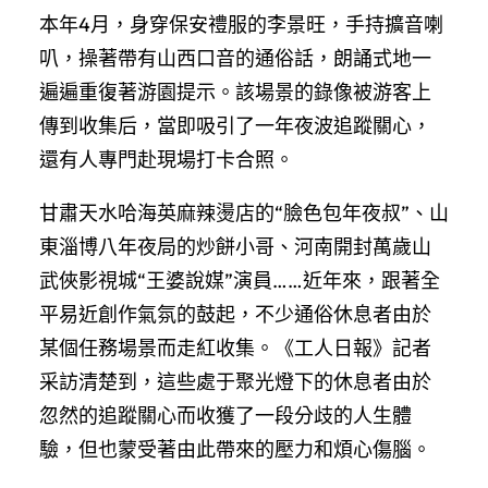
本年4月，身穿保安禮服的李景旺，手持擴音喇
叭，操著帶有山西口音的通俗話，朗誦式地一
遍遍重復著游園提示。該場景的錄像被游客上
傳到收集后，當即吸引了一年夜波追蹤關心，
還有人專門赴現場打卡合照。
甘肅天水哈海英麻辣燙店的“臉色包年夜叔”、山
東淄博八年夜局的炒餅小哥、河南開封萬歲山
武俠影視城“王婆說媒”演員……近年來，跟著全
平易近創作氣氛的鼓起，不少通俗休息者由於
某個任務場景而走紅收集。《工人日報》記者
采訪清楚到，這些處于聚光燈下的休息者由於
忽然的追蹤關心而收獲了一段分歧的人生體
驗，但也蒙受著由此帶來的壓力和煩心傷腦。