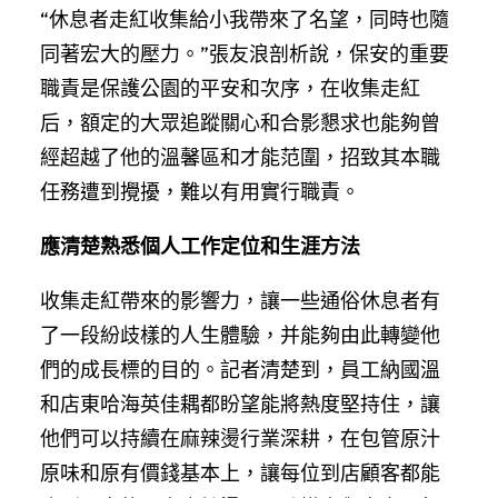
“休息者走紅收集給小我帶來了名望，同時也隨
同著宏大的壓力。”張友浪剖析說，保安的重要
職責是保護公園的平安和次序，在收集走紅
后，額定的大眾追蹤關心和合影懇求也能夠曾
經超越了他的溫馨區和才能范圍，招致其本職
任務遭到攪擾，難以有用實行職責。
應清楚熟悉個人工作定位和生涯方法
收集走紅帶來的影響力，讓一些通俗休息者有
了一段紛歧樣的人生體驗，并能夠由此轉變他
們的成長標的目的。記者清楚到，員工納國溫
和店東哈海英佳耦都盼望能將熱度堅持住，讓
他們可以持續在麻辣燙行業深耕，在包管原汁
原味和原有價錢基本上，讓每位到店顧客都能