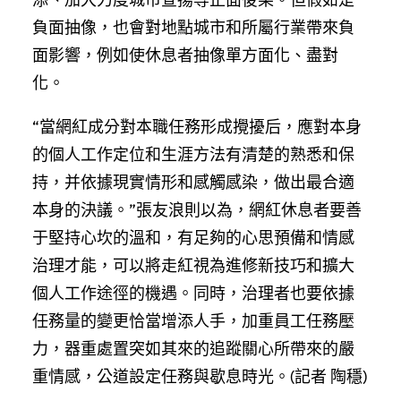
負面抽像，也會對地點城市和所屬行業帶來負
面影響，例如使休息者抽像單方面化、盡對
化。
“當網紅成分對本職任務形成攪擾后，應對本身
的個人工作定位和生涯方法有清楚的熟悉和保
持，并依據現實情形和感觸感染，做出最合適
本身的決議。”張友浪則以為，網紅休息者要善
于堅持心坎的溫和，有足夠的心思預備和情感
治理才能，可以將走紅視為進修新技巧和擴大
個人工作途徑的機遇。同時，治理者也要依據
任務量的變更恰當增添人手，加重員工任務壓
力，器重處置突如其來的追蹤關心所帶來的嚴
重情感，公道設定任務與歇息時光。(記者 陶穩)