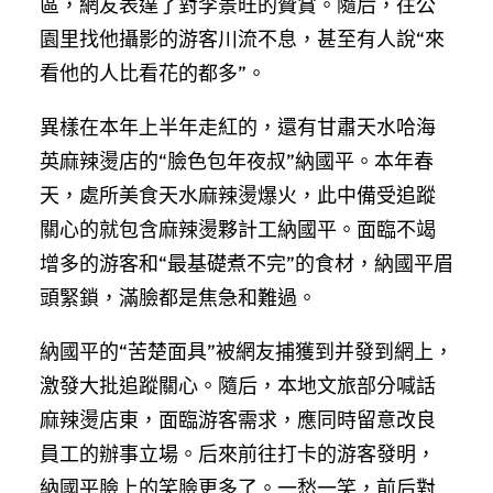
區，網友表達了對李景旺的贊賞。隨后，往公
園里找他攝影的游客川流不息，甚至有人說“來
看他的人比看花的都多”。
異樣在本年上半年走紅的，還有甘肅天水哈海
英麻辣燙店的“臉色包年夜叔”納國平。本年春
天，處所美食天水麻辣燙爆火，此中備受追蹤
關心的就包含麻辣燙夥計工納國平。面臨不竭
增多的游客和“最基礎煮不完”的食材，納國平眉
頭緊鎖，滿臉都是焦急和難過。
納國平的“苦楚面具”被網友捕獲到并發到網上，
激發大批追蹤關心。隨后，本地文旅部分喊話
麻辣燙店東，面臨游客需求，應同時留意改良
員工的辦事立場。后來前往打卡的游客發明，
納國平臉上的笑臉更多了。一愁一笑，前后對