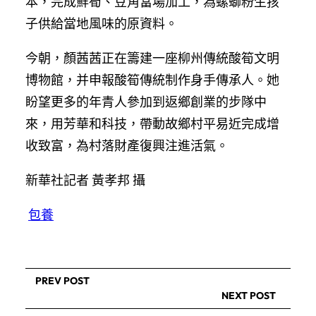
本，完成鮮筍、豆角當場加工，為螺螄粉生孩
子供給當地風味的原資料。
今朝，顏茜茜正在籌建一座柳州傳統酸筍文明
博物館，并申報酸筍傳統制作身手傳承人。她
盼望更多的年青人參加到返鄉創業的步隊中
來，用芳華和科技，帶動故鄉村平易近完成增
收致富，為村落財產復興注進活氣。
新華社記者 黃孝邦 攝
包養
PREV POST
NEXT POST