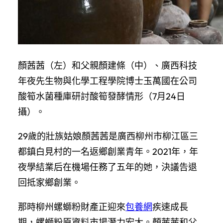
顏茜茜（左）和父親顏建條（中）、廣西科技
年夜先生物與化學工程學院博士玉萬國在公司
酸筍水菌種庫研討酸筍發酵情形（7月24日
攝）。
29歲的壯族姑娘顏茜茜是廣西柳州市柳江區三
都鎮白見村的一名返鄉創業青年。2021年，年
夜學結業后在機場任務了五年的她，決議告退
回抵家鄉創業。
那時柳州螺螄粉財產正迎來
包養網
疾速成長
期，螺螄粉原資料市場潛力宏大。顏茜茜和父