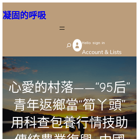
跳
凝固的呼吸
至
主
要
Hello sign in
內
S
Account & Lists
容
e
a
r
心愛的村落——“95后”
c
h
青年返鄉當“筍丫頭”
用科查包養行情技助