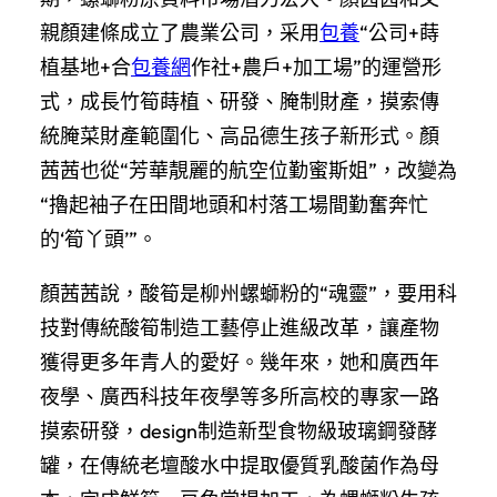
親顏建條成立了農業公司，采用
包養
“公司+蒔
植基地+合
包養網
作社+農戶+加工場”的運營形
式，成長竹筍蒔植、研發、腌制財產，摸索傳
統腌菜財產範圍化、高品德生孩子新形式。顏
茜茜也從“芳華靚麗的航空位勤蜜斯姐”，改變為
“擼起袖子在田間地頭和村落工場間勤奮奔忙
的‘筍丫頭’”。
顏茜茜說，酸筍是柳州螺螄粉的“魂靈”，要用科
技對傳統酸筍制造工藝停止進級改革，讓產物
獲得更多年青人的愛好。幾年來，她和廣西年
夜學、廣西科技年夜學等多所高校的專家一路
摸索研發，design制造新型食物級玻璃鋼發酵
罐，在傳統老壇酸水中提取優質乳酸菌作為母