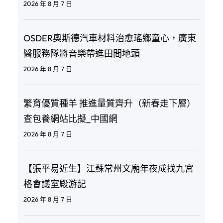
2026 年 8 月 7 日
OSDER奧斯德汽車材料治愈瑤鄉童心，廣東
醫服務隊將音樂帶進田間地頭
2026 年 8 月 7 日
繁育優質種羊 推進量質齊升（新春走下層）
查包養網站比擬_中國網
2026 年 8 月 7 日
【張平易近生】江蘇常州文廟年夜成找九宮
格會議室殿游記
2026 年 8 月 7 日