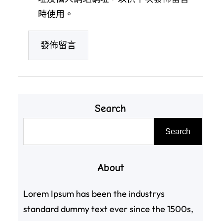
時使用。
Search
搜
Search
尋
About
Lorem Ipsum has been the industrys
standard dummy text ever since the 1500s,