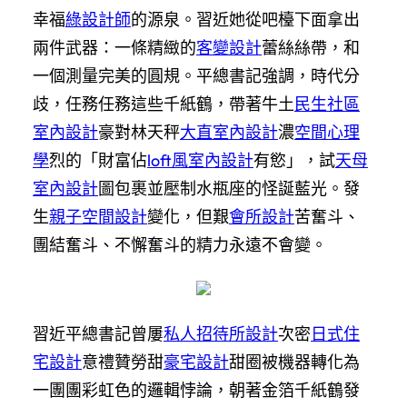
幸福
綠設計師
的源泉。習近她從吧檯下面拿出
兩件武器：一條精緻的
客變設計
蕾絲絲帶，和
一個測量完美的圓規。平總書記強調，時代分
歧，任務任務這些千紙鶴，帶著牛土
民生社區
室內設計
豪對林天秤
大直室內設計
濃
空間心理
學
烈的「財富佔
loft風室內設計
有慾」，試
天母
室內設計
圖包裹並壓制水瓶座的怪誕藍光。發
生
親子空間設計
變化，但艱
會所設計
苦奮斗、
團結奮斗、不懈奮斗的精力永遠不會變。
習近平總書記曾屢
私人招待所設計
次密
日式住
宅設計
意禮贊勞甜
豪宅設計
甜圈被機器轉化為
一團團彩虹色的邏輯悖論，朝著金箔千紙鶴發