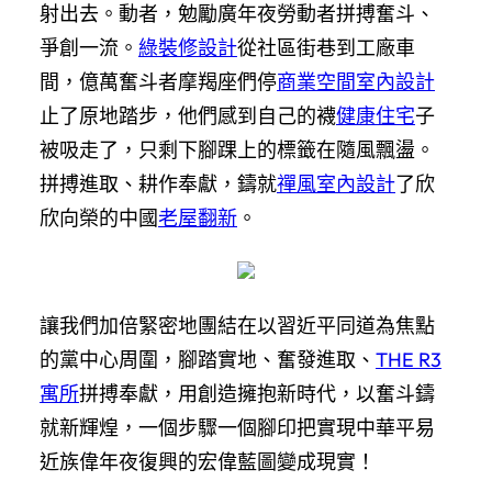
射出去。動者，勉勵廣年夜勞動者拼搏奮斗、
爭創一流。
綠裝修設計
從社區街巷到工廠車
間，億萬奮斗者摩羯座們停
商業空間室內設計
止了原地踏步，他們感到自己的襪
健康住宅
子
被吸走了，只剩下腳踝上的標籤在隨風飄盪。
拼搏進取、耕作奉獻，鑄就
禪風室內設計
了欣
欣向榮的中國
老屋翻新
。
讓我們加倍緊密地團結在以習近平同道為焦點
的黨中心周圍，腳踏實地、奮發進取、
THE R3
寓所
拼搏奉獻，用創造擁抱新時代，以奮斗鑄
就新輝煌，一個步驟一個腳印把實現中華平易
近族偉年夜復興的宏偉藍圖變成現實！