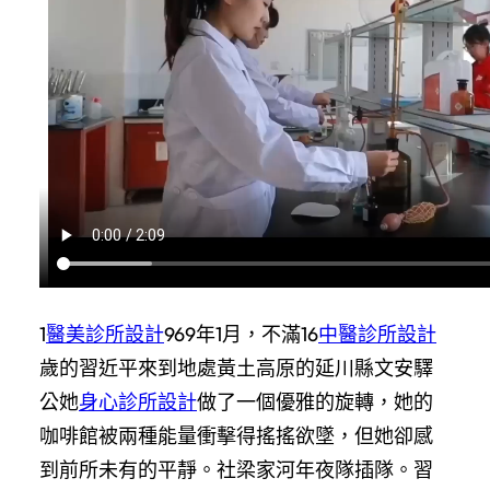
1
醫美診所設計
969年1月，不滿16
中醫診所設計
歲的習近平來到地處黃土高原的延川縣文安驛
公她
身心診所設計
做了一個優雅的旋轉，她的
咖啡館被兩種能量衝擊得搖搖欲墜，但她卻感
到前所未有的平靜。社梁家河年夜隊插隊。習