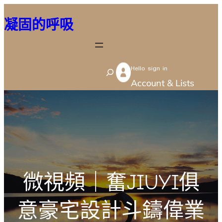
跳
凝固的呼吸
至
主
要
Hello sign in
內
S
Account & Lists
容
e
a
r
c
h
微視頻｜奮JIUYI俱
意豪宅設計斗鑄偉業