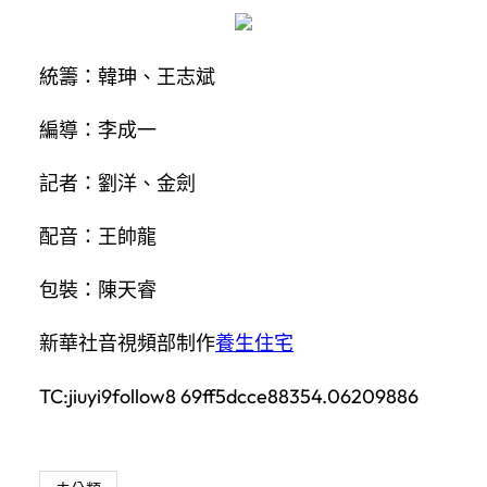
統籌：韓珅、王志斌
編導：李成一
記者：劉洋、金劍
配音：王帥龍
包裝：陳天睿
新華社音視頻部制作
養生住宅
TC:jiuyi9follow8 69ff5dcce88354.06209886