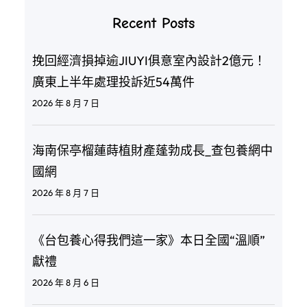
Recent Posts
挽回經濟損掉逾JIUYI俱意室內設計2億元！
廣東上半年處理投訴近54萬件
2026 年 8 月 7 日
海南保亭榴蓮蒔植財產蓬勃成長_查包養網中
國網
2026 年 8 月 7 日
《台包養心得我們這一家》本日全國“溫順”
獻禮
2026 年 8 月 6 日