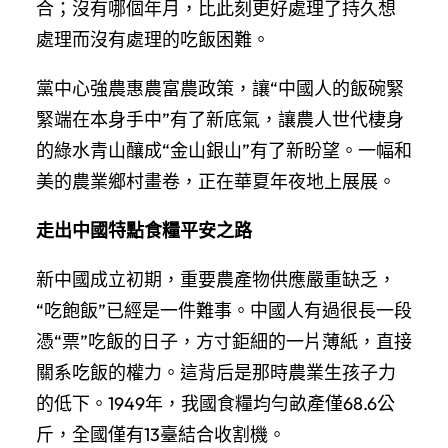
合；沒有哪個年月，比此刻更好處理了持久想
處理而沒有處理的吃飯困難。
黨中心強農惠農富農政策，讓“中國人的飯碗緊
緊端在本身手中”有了新底氣，讓農人世代棲身
的綠水青山釀成“金山銀山”有了新盼望。一幅和
美的農業鄉村畫卷，正在華夏年夜地上展展。
走出中國特點食糧平安之路
新中國成立初期，重要農產物供應嚴重缺乏，
“吃飽飯”已經是一件難事。中國人有過很長一段
憑“票”吃飯的日子，方寸鉅細的一片薄紙，直接
關系吃飯的權力。這背后是那時農業生孩子力
的低下。1949年，我國食糧均勻畝產僅68.6公
斤，全國僅有13臺結合收割機。