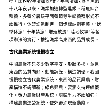
噸，比1949年增加157倍，年均增加7.1%。黨的
十八年夜以來，漁業加速轉型進級。稻魚綜合
種養、多養分層級平面養殖等生態養殖形式不
竭推行，休禁漁軌制進一個步驟調劑完美，“伏
季休漁”“十年禁漁”“增殖放流”“陸地牧場”等各
項辦法的實行，推進漁業高東西的品質成長。
古代農業系統慢慢樹立
中國農業不只多少數字平安、形狀多樣，並且
東西的品質向好、動能調綠、構造調優。我國
慢慢樹立古代農業系統，東西的品質興農，財
產構造不竭調新；綠色興農，要素支持連續優
化。發力農業財產系統，讓競爭力不竭加強；
構建農業運營系統，使郊野涌現新動能。