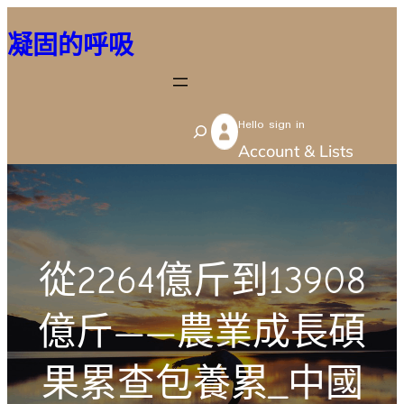
跳
凝固的呼吸
至
主
要
Hello sign in
內
S
Account & Lists
容
e
a
r
c
從2264億斤到13908
h
億斤——農業成長碩
果累查包養累_中國