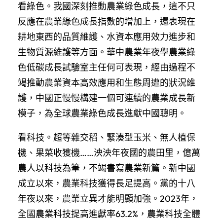
看綠色。我國深刻推動農業綠色成長，這不只
反應在農業綠色成長指數的增加上，還表現在
耕地東西的品質維護、水資本應用效力進步和
生物質源維護等方面。華中農業年夜學農業綠
色低碳成長試驗室主任何可表現，經由過程不
竭推動農業資本高效應用和生態周遭的狀況維
護，中國正慢慢構建一個可連續的農業成長新
模子，為全球農業綠色成長進獻中國聰明。
看科技。超等雜交稻、緊湊型玉米、無人植保
機、果菜收獲機……泱泱年夜國的農田里，億萬
農人以科技為筆，不竭書寫農業新篇。新中國
成立以來，農業科技獲得長足提高。黨的十八
年夜以來，農業立異才能明顯加強。2023年，
全國農業科技提高進獻率63.2%，農業科技全體