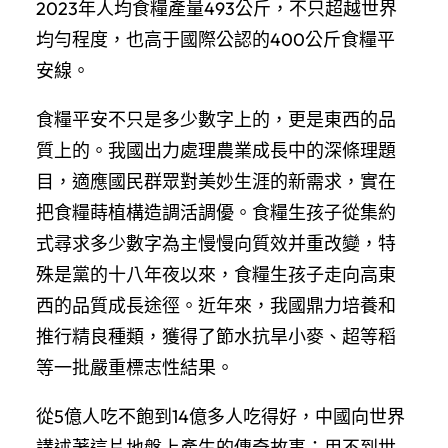
2023年人均食糧產量493公斤，不只超越世界
均勻程度，也高于國際公認的400公斤食糧平
安線。
食糧平安不只是多少數字上的，更是東西的品
質上的。我國出力處理農業成長中的深條理題
目，適應國民群眾對美妙生涯的新需求，實在
把食糧蒔植構造調活調優。食糧生孩子從集約
式尋求多少數字為主慢慢向質效并重改變，特
殊是黨的十八年夜以來，食糧生孩子走向高東
西的品質成長途徑。近年來，我國鼎力培養和
推行精良種類，獲得了節水抗旱小麥、超等稻
等一批嚴重標志性結果。
從5億人吃不飽到14億多人吃得好，中國向世界
講述著這片地盤上產生的傳奇故事：用不到世