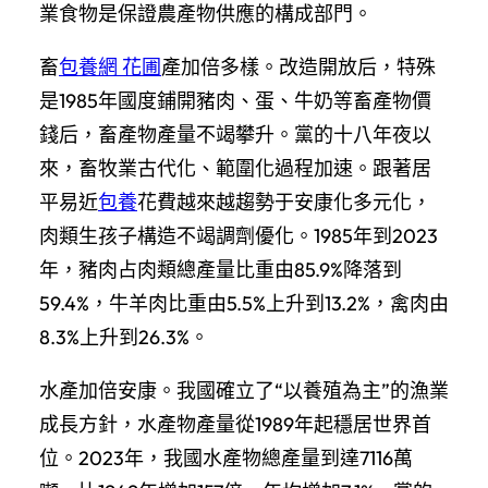
業食物是保證農產物供應的構成部門。
畜
包養網 花圃
產加倍多樣。改造開放后，特殊
是1985年國度鋪開豬肉、蛋、牛奶等畜產物價
錢后，畜產物產量不竭攀升。黨的十八年夜以
來，畜牧業古代化、範圍化過程加速。跟著居
平易近
包養
花費越來越趨勢于安康化多元化，
肉類生孩子構造不竭調劑優化。1985年到2023
年，豬肉占肉類總產量比重由85.9%降落到
59.4%，牛羊肉比重由5.5%上升到13.2%，禽肉由
8.3%上升到26.3%。
水產加倍安康。我國確立了“以養殖為主”的漁業
成長方針，水產物產量從1989年起穩居世界首
位。2023年，我國水產物總產量到達7116萬