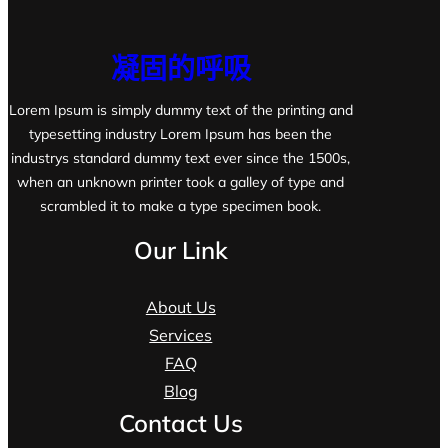
凝固的呼吸
Lorem Ipsum is simply dummy text of the printing and
typesetting industry Lorem Ipsum has been the
industrys standard dummy text ever since the 1500s,
when an unknown printer took a galley of type and
scrambled it to make a type specimen book.
Our Link
About Us
Services
FAQ
Blog
Contact Us