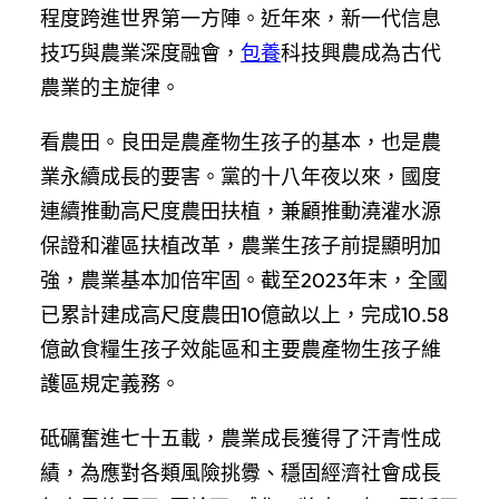
程度跨進世界第一方陣。近年來，新一代信息
技巧與農業深度融會，
包養
科技興農成為古代
農業的主旋律。
看農田。良田是農產物生孩子的基本，也是農
業永續成長的要害。黨的十八年夜以來，國度
連續推動高尺度農田扶植，兼顧推動澆灌水源
保證和灌區扶植改革，農業生孩子前提顯明加
強，農業基本加倍牢固。截至2023年末，全國
已累計建成高尺度農田10億畝以上，完成10.58
億畝食糧生孩子效能區和主要農產物生孩子維
護區規定義務。
砥礪奮進七十五載，農業成長獲得了汗青性成
績，為應對各類風險挑釁、穩固經濟社會成長