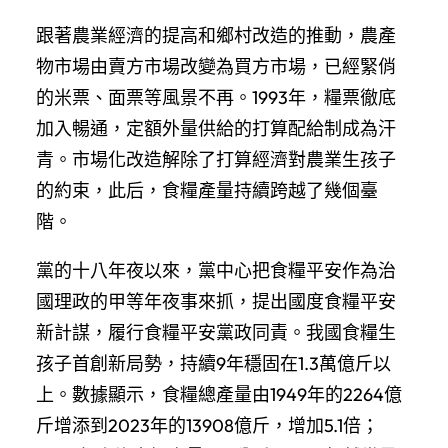
跟著農業經濟的提高和鄉村改造的推動，農產
物市場由賣方市場改變為買方市場，已經緊俏
的米票、面票等風景不再。1993年，糧票徹底
加入暢通，定額外量供給的打算配給制成為汗
青。市場化改造解除了打算經濟對農業生孩子
的約束，此后，食糧產量持續跨越了幾個臺
階。
黨的十八年夜以來，黨中心把食糧平安作為治
國理政的甲等年夜事來抓，提出國度食糧平安
新計謀，履行食糧平安黨政同責。我國食糧生
孩子首創新局勢，持續9年穩固在1.3萬億斤以
上。數據顯示，食糧總產量由1949年的2264億
斤增添到2023年的13908億斤，增加5.1倍；