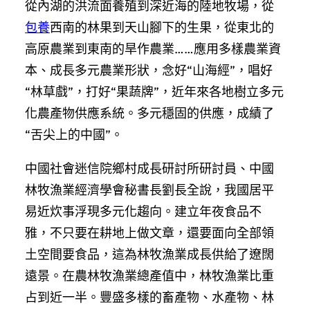
從內湖的洪流面養殖到深近海的陸地牧場，從
包養
西南的林果到天山腳下的生果，從東北的
高原農業到東南的旱作農業……應用多樣農業資
本、成長多元農業形狀，念好“山海經”，唱好
“林草戲”，打好“果蔬牌”，近年來各地樹立多元
化農產物供應系統。多元穩固的供應，成績了
“舌尖上的中國”。
中國社會迷信院鄉村成長研討所研討員、中國
林牧漁業經濟學會秘書長劉長全說，我國居平
易近炊事浮現多元化趨向。建立年夜食品不
雅，不只要在耕地上做文章，還要面向全部領
土空間要食品，這為林牧漁業成長供給了遼闊
遠景。在農林牧漁業總產值中，林牧漁業比重
占到近一半。豐盛多樣的畜產物、水產物、林