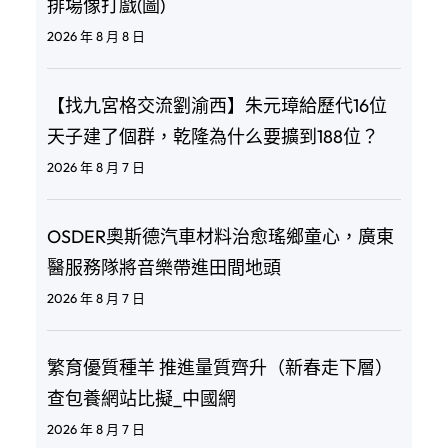
排場像打戲(圖)
2026 年 8 月 8 日
【找九宮格交流劉渝西】朱元璋給歷代16位
天子建了個群，乾隆為什么要擴到188位？
2026 年 8 月 7 日
OSDER奧斯德汽車材料治愈瑤鄉童心，廣東
醫服務隊將音樂帶進田間地頭
2026 年 8 月 7 日
繁育優質種羊 推進量質齊升（新春走下層）
查包養網站比擬_中國網
2026 年 8 月 7 日