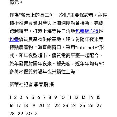
億元。
作為“餐桌上的長三角一體化”主要保證者，射陽
積極推進農業財產與上海深度融會接軌、完成
跨越轉型，打造上海等長三角地
包養網心得
區
包養
優質農產物供給基地，建立射陽年夜米等
特點農產物上海直銷窗口，采用“internet+”形
式，和年夜型超市、優質電商平臺一起配合，
終年發賣射陽年夜米。據先容，近年年均有50
多萬噸優質射陽年夜米銷往上海。
新華社記者 季春鵬 攝
1 2 3 4 5 6 7 8 9 10 11 12 13 14 15
16 17 18 19 20 21 22 23 24 25 26 27
28 29 30 >