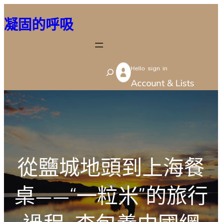
跳
凝固的呼吸
至
主
要
Hello sign in
內
S
Account & Lists
容
e
a
r
c
h
從鹽城地頭到上海餐
桌——“一粒米”的旅行