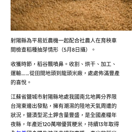
射陽縣為平易近農機一起配合社農人在育秧車
間檢查稻種抽芽情形（5月8日攝）。
收獲時節，稻谷飄噴鼻。收割、烘干、加工、
運輸……從田間地頭到龍頭米廠，處處佈滿豐產
的喜悅。
江蘇省鹽城市射陽縣地處我國南北地輿分界限
台灣東邊出發點，擁有潮濕的陸地天氣周遭的
狀況，鹽漬型泥土鉀含量豐盛，是全國產糧年
夜縣，年產近120萬噸優質粳米，持續13年取得