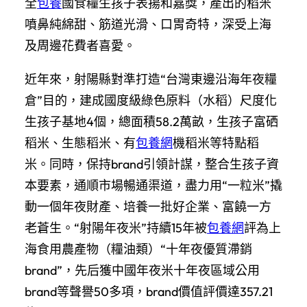
全
包養
國食糧生孩子表揚和嘉獎，產出的稻米
噴鼻純綿甜、筋道光滑、口胃奇特，深受上海
及周邊花費者喜愛。
近年來，射陽縣對準打造“台灣東邊沿海年夜糧
倉”目的，建成國度級綠色原料（水稻）尺度化
生孩子基地4個，總面積58.2萬畝，生孩子富硒
稻米、生態稻米、有
包養網
機稻米等特點稻
米。同時，保持brand引領計謀，整合生孩子資
本要素，通順市場暢通渠道，盡力用“一粒米”撬
動一個年夜財產、培養一批好企業、富饒一方
老蒼生。“射陽年夜米”持續15年被
包養網
評為上
海食用農產物（糧油類）“十年夜優質滯銷
brand”，先后獲中國年夜米十年夜區域公用
brand等聲譽50多項，brand價值評價達357.21