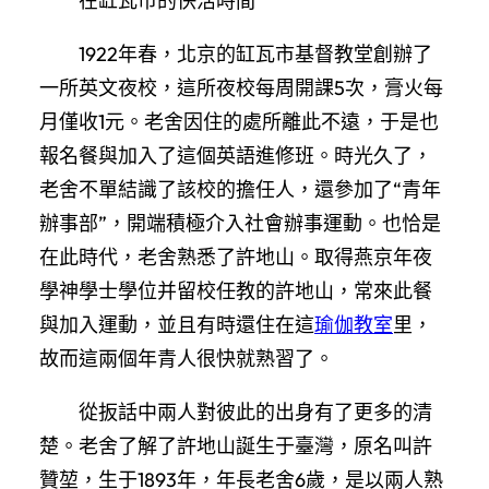
在缸瓦市的快活時間
1922年春，北京的缸瓦市基督教堂創辦了
一所英文夜校，這所夜校每周開課5次，膏火每
月僅收1元。老舍因住的處所離此不遠，于是也
報名餐與加入了這個英語進修班。時光久了，
老舍不單結識了該校的擔任人，還參加了“青年
辦事部”，開端積極介入社會辦事運動。也恰是
在此時代，老舍熟悉了許地山。取得燕京年夜
學神學士學位并留校任教的許地山，常來此餐
與加入運動，並且有時還住在這
瑜伽教室
里，
故而這兩個年青人很快就熟習了。
從扳話中兩人對彼此的出身有了更多的清
楚。老舍了解了許地山誕生于臺灣，原名叫許
贊堃，生于1893年，年長老舍6歲，是以兩人熟