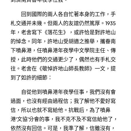
回到國際的兩人各自忙著本身的工作，手
札交通并未幾。但兩人的友誼仍然篤厚。1935
年，老舍寫下《落花生》，或許恰是對許地山
的悼念。同年，許地山受胡適之推舉，攜眷南
下噴鼻港，任噴鼻港年夜學中文學院主任、傳
授，此時他們的交通更少了，偶然也有手札交
往。老舍在《敬悼許地山師長教師》一文，提
到了如許的細節：
自從他到噴鼻港年夜學任事，我們沒有會
過面，也沒有經由過程信；我了解他不愛好寫
信，所以也就不寫給他。抗戰后，為了噴鼻
港‘文協’分會的事，我不克不及不寫信給他了，
依然沒有回信。可是，我準了解，信雖沒有，