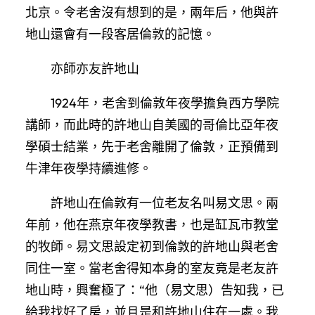
北京。令老舍沒有想到的是，兩年后，他與許
地山還會有一段客居倫敦的記憶。
亦師亦友許地山
1924年，老舍到倫敦年夜學擔負西方學院
講師，而此時的許地山自美國的哥倫比亞年夜
學碩士結業，先于老舍離開了倫敦，正預備到
牛津年夜學持續進修。
許地山在倫敦有一位老友名叫易文思。兩
年前，他在燕京年夜學教書，也是缸瓦市教堂
的牧師。易文思設定初到倫敦的許地山與老舍
同住一室。當老舍得知本身的室友竟是老友許
地山時，興奮極了：“他（易文思）告知我，已
給我找好了房，並且是和許地山住在一處。我