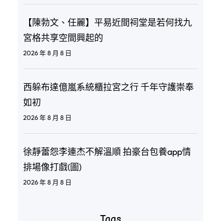
【陳勃文、任麗】平易近間祠堂是若何找九
宮格共享空間興起的
2026 年 8 月 8 日
西躲布達億嵐系統櫃拉宮之行 千年守護崇奉
如初
2026 年 8 月 8 日
徐靜蕾怨李連杰不解溫順 拍豪台包養app情
排場像打戲(圖)
2026 年 8 月 8 日
Tags