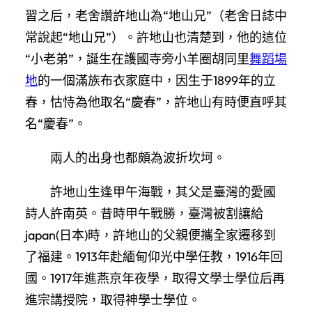
習之后，老舍讚許地山為“地山兄”（老舍日誌中
常說起“地山兄”）。許地山也清楚到，他的這位
“小老弟”，誕生在護國寺旁小羊圈胡同里
舞蹈場
地
的一個滿族布衣家庭中，因生于1899年的立
春，怙恃為他取名“慶春”，許地山有時便直呼其
名“慶春”。
兩人的出身也都頗為波折坎坷。
許地山生逢甲午海戰，其父是臺灣的愛國
詩人許南英。昔時甲午戰勝，臺灣被割讓給
japan(日本)時，許地山的父親便攜全家遷移到
了福建。1913年赴緬甸仰光中學任教，1916年回
國。1917年進燕京年夜學，取得文學士學位后再
進宗講授院，取得神學士學位。