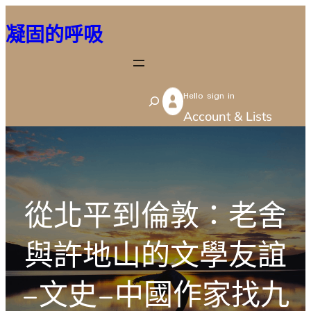
跳
凝固的呼吸
至
主
要
Hello sign in
內
S
Account & Lists
容
e
a
r
c
從北平到倫敦：老舍
h
與許地山的文學友誼
–文史–中國作家找九