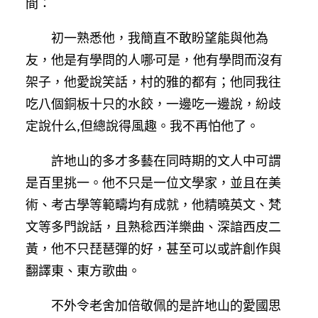
間：
初一熟悉他，我簡直不敢盼望能與他為
友，他是有學問的人哪·可是，他有學問而沒有
架子，他愛說笑話，村的雅的都有；他同我往
吃八個銅板十只的水餃，一邊吃一邊說，紛歧
定說什么,但總說得風趣。我不再怕他了。
許地山的多才多藝在同時期的文人中可謂
是百里挑一。他不只是一位文學家，並且在美
術、考古學等範疇均有成就，他精曉英文、梵
文等多門說話，且熟稔西洋樂曲、深諳西皮二
黃，他不只琵琶彈的好，甚至可以或許創作與
翻譯東、東方歌曲。
不外令老舍加倍敬佩的是許地山的愛國思