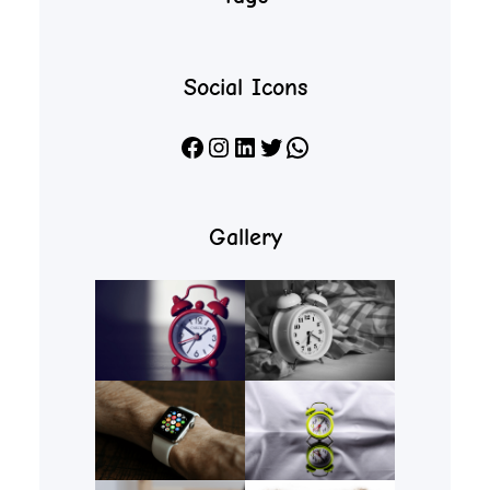
Social Icons
Facebook
Instagram
LinkedIn
X
WhatsApp
Gallery