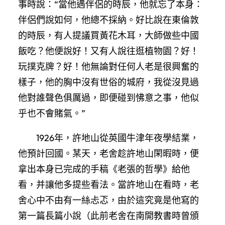
事時說：“當他遇伴侶的時辰，他就忘了本身：
伴侶們說如何，他總不採納。好比說在東倫敦
的時辰，有人提議買黃花木耳，大師做些中國
飯吃？他便說好！又有人說往逛植物園？好！
玩撲克牌？好！他無論對任何人老是很興奮的
樣子，他的胸中沒有世俗的城府，我從沒見過
他對誰聲色俱厲過，即便碰到怫意之事，他似
乎也不會賭氣。”
1926年，許地山從英國牛津年夜學結業，
他預計回國。某天，老舍趁許地山閑暇時，便
拿出本身已完成的手稿《老張的哲學》給他
看，并讓他多提些看法。當許地山在看時，老
舍心中不由有一絲忐忑，由於這究竟是他寫的
第一篇長篇小說（此前老舍在南開教書時曾頒