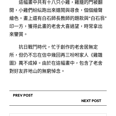
這幅畫中共有十八只小雞，雞籠的門被翻
開，小雞們紛紜跑出來嬉鬧與尋食，個個繪聲
繪色。畫上還有白石師長教師的題款與“白石翁”
印一方，獲得此畫的老舍大喜過望，時常拿出
來鑒賞。
抗日戰鬥時代，忙于創作的老舍居無定
所，但仍不忘在信中幾回再三吩咐家人《雞雛
圖》萬不成掉。由於在這幅畫中，包含了老舍
對好友許地山的無窮悼念。
PREV POST
NEXT POST