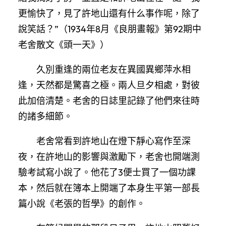
更愉快了，見了許地山還有什么事作呢，除了
說笑話？”（1934年8月《良朋畫報》第92期中
老舍散文《頭一天》）
久別重逢的兩位老友在異國異鄉萍水相
逢，天然都是驚喜之極。兩人旦夕相處，對彼
此加倍清楚。老舍的日誌里記錄了他們來往時
的諸多細節。
老舍常看到許地山在燈下靜心寫作至深
夜，在許地山的影響與激勵下，老舍也開端測
驗考試寫小說了。他花了3便士買了一個功課
本，然后就在簿本上開端了本身生平第一部長
篇小說《老張的哲學》的創作。