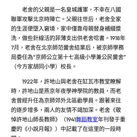
老舍的父親是一名皇城護軍，不幸在八國
聯軍攻擊北京時陣亡。父親往世后，老舍全家
的生涯便墮入窘境，家中僅靠母親替身補綴漿
洗，做些針線活的菲薄支出供老舍唸書。1918年
7月，老舍在北京師范黌舍結業后，被京師學務
局委任為“京師公立第十七高級小學兼公民黌舍”
（今方家胡同小學）校長。
1922年，許地山與老舍在缸瓦市教堂瞭解
時，許地山是燕京年夜學神學院的教員，而老
舍曾經升任為京師郊外北區勸學員。跟著來往
的逐步增多，兩人的友情不竭加深。老舍《敬
悼許地山師長教師》（1941
舞蹈教室
年刊發于重
慶的《小說月報》）中記載了在這里的一段時