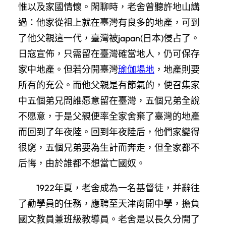
惟以及家國情懷。閑聊時，老舍曾聽許地山講
過：他家從祖上就在臺灣有良多的地產，可到
了他父親這一代，臺灣被japan(日本)侵占了。
日寇宣佈，只需留在臺灣確當地人，仍可保存
家中地產。但若分開臺灣
瑜伽場地
，地產則要
所有的充公。而他父親是有節氣的，便召集家
中五個弟兄問誰愿意留在臺灣，五個兄弟全說
不愿意，于是父親便率全家舍棄了臺灣的地產
而回到了年夜陸。回到年夜陸后，他們家變得
很窮，五個兄弟要為生計而奔走，但全家都不
后悔，由於誰都不想當亡國奴。
1922年夏，老舍成為一名基督徒，并辭往
了勸學員的任務，應聘至天津南開中學，擔負
國文教員兼班級教導員。老舍是以長久分開了