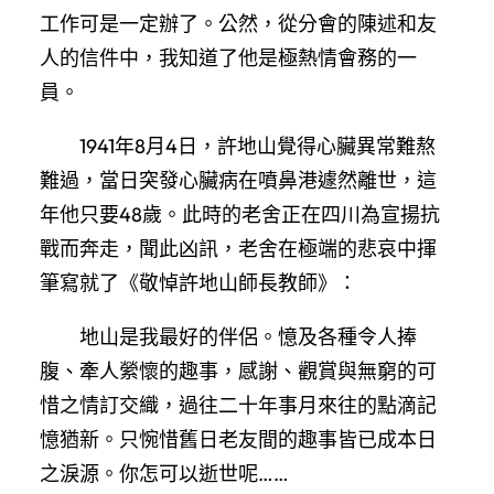
工作可是一定辦了。公然，從分會的陳述和友
人的信件中，我知道了他是極熱情會務的一
員。
1941年8月4日，許地山覺得心臟異常難熬
難過，當日突發心臟病在噴鼻港遽然離世，這
年他只要48歲。此時的老舍正在四川為宣揚抗
戰而奔走，聞此凶訊，老舍在極端的悲哀中揮
筆寫就了《敬悼許地山師長教師》：
地山是我最好的伴侶。憶及各種令人捧
腹、牽人縈懷的趣事，感謝、觀賞與無窮的可
惜之情訂交織，過往二十年事月來往的點滴記
憶猶新。只惋惜舊日老友間的趣事皆已成本日
之淚源。你怎可以逝世呢……