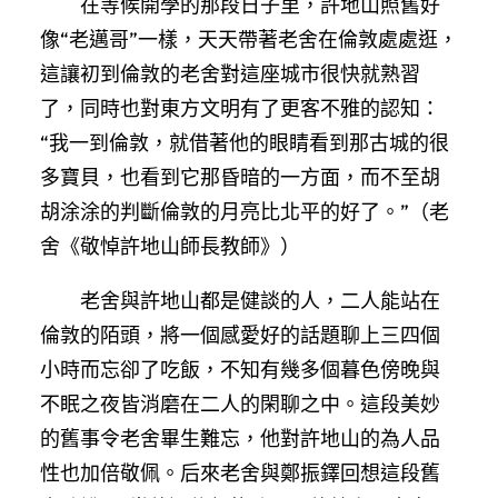
在等候開學的那段日子里，許地山照舊好
像“老邁哥”一樣，天天帶著老舍在倫敦處處逛，
這讓初到倫敦的老舍對這座城市很快就熟習
了，同時也對東方文明有了更客不雅的認知：
“我一到倫敦，就借著他的眼睛看到那古城的很
多寶貝，也看到它那昏暗的一方面，而不至胡
胡涂涂的判斷倫敦的月亮比北平的好了。”（老
舍《敬悼許地山師長教師》）
老舍與許地山都是健談的人，二人能站在
倫敦的陌頭，將一個感愛好的話題聊上三四個
小時而忘卻了吃飯，不知有幾多個暮色傍晚與
不眠之夜皆消磨在二人的閑聊之中。這段美妙
的舊事令老舍畢生難忘，他對許地山的為人品
性也加倍敬佩。后來老舍與鄭振鐸回想這段舊