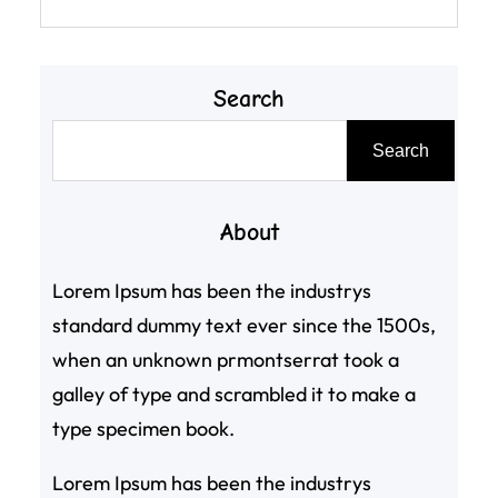
Search
搜
Search
尋
About
Lorem Ipsum has been the industrys
standard dummy text ever since the 1500s,
when an unknown prmontserrat took a
galley of type and scrambled it to make a
type specimen book.
Lorem Ipsum has been the industrys