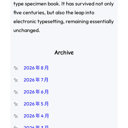
type specimen book. It has survived not only
five centuries, but also the leap into
electronic typesetting, remaining essentially
unchanged.
Archive
2026 年 8 月
2026 年 7 月
2026 年 6 月
2026 年 5 月
2026 年 4 月
2026 年 3 月