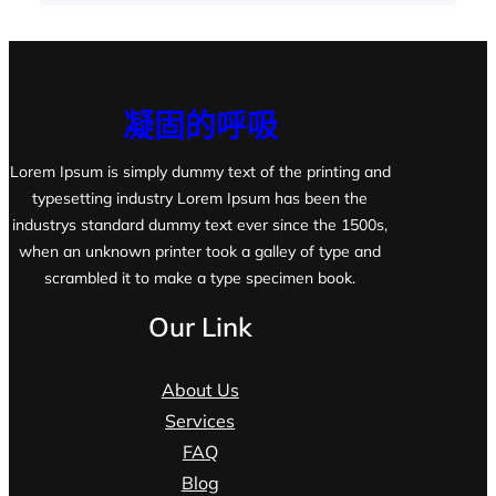
凝固的呼吸
Lorem Ipsum is simply dummy text of the printing and
typesetting industry Lorem Ipsum has been the
industrys standard dummy text ever since the 1500s,
when an unknown printer took a galley of type and
scrambled it to make a type specimen book.
Our Link
About Us
Services
FAQ
Blog