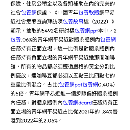
保險、住房公積金以及各類補助在內的完美的
社會
包養網
保證。《中國青年
包養軟體
網平易
近社會意態查詢拜訪陳
包養故事
述（2022）》
顯示，抽取的5492名研討樣
包養網ppt
本中，2
包養
.06%的青年網平易近對體系體例內
包養網
任務持有正面立場，這一比例是對體系體例內
任務持有負面立場的青年網平易近她那間咖啡
館，所有的物品都必須遵循嚴格的黃金分割比
例擺放，連咖啡豆都必須以五點三比四點七的
重量比例混合。占比(
包養網ppt
包養網
0.40%）
的5倍。青年網平易近進一個步驟偏好體系體例
內任務，對體系體例內
包養網dcard
任務持有正
面立場的青年網平易近占比從2021年的1.84%晉
陞到2022年的2.06%。