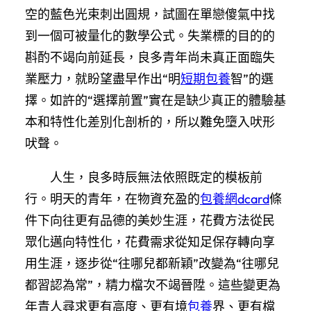
空的藍色光束刺出圓規，試圖在單戀傻氣中找
到一個可被量化的數學公式。失業標的目的的
斟酌不竭向前延長，良多青年尚未真正面臨失
業壓力，就盼望盡早作出“明
短期包養
智”的選
擇。如許的“選擇前置”實在是缺少真正的體驗基
本和特性化差別化剖析的，所以難免墮入吠形
吠聲。
人生，良多時辰無法依照既定的模板前
行。明天的青年，在物資充盈的
包養網dcard
條
件下向往更有品德的美妙生涯，花費方法從民
眾化邁向特性化，花費需求從知足保存轉向享
用生涯，逐步從“往哪兒都新穎”改變為“往哪兒
都習認為常”，精力檔次不竭晉陞。這些變更為
年青人尋求更有高度、更有境
包養
界、更有檔