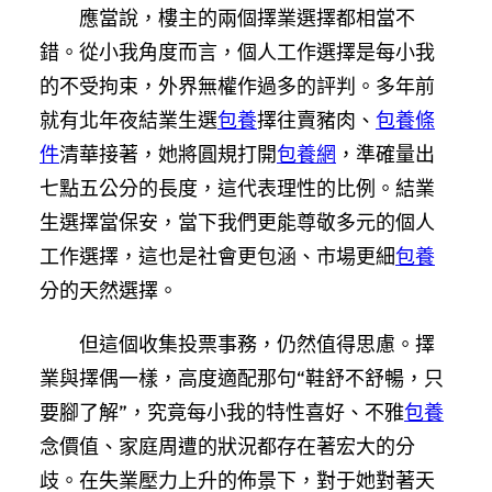
應當說，樓主的兩個擇業選擇都相當不
錯。從小我角度而言，個人工作選擇是每小我
的不受拘束，外界無權作過多的評判。多年前
就有北年夜結業生選
包養
擇往賣豬肉、
包養條
件
清華接著，她將圓規打開
包養網
，準確量出
七點五公分的長度，這代表理性的比例。結業
生選擇當保安，當下我們更能尊敬多元的個人
工作選擇，這也是社會更包涵、市場更細
包養
分的天然選擇。
但這個收集投票事務，仍然值得思慮。擇
業與擇偶一樣，高度適配那句“鞋舒不舒暢，只
要腳了解”，究竟每小我的特性喜好、不雅
包養
念價值、家庭周遭的狀況都存在著宏大的分
歧。在失業壓力上升的佈景下，對于她對著天