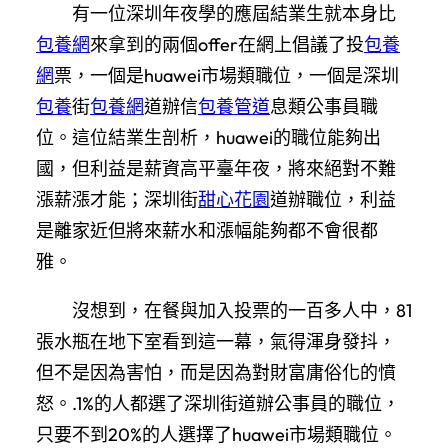
有一位深圳年夜學的應屆結業生就本身比
包養網
來拿到的兩個offer在網上倡議了投
包養
網
票，一個是huawei市場類職位，一個是深圳
包養
街
包養網
道辦信
包養管道
息類公事員職
位。這位結業生剖析，huawei的職位能夠出
國，但利益是薪資高平臺年夜，將來絕對不難
漲薪漲才能；深圳街
甜心花園
道辦職位，利益
是離家近但將來薪水和漲幅能夠都不會很都
雅。
沒想到，在餐與加入投票的一百多人中，81
張水瓶在地下室看到這一幕，氣得渾身發抖，
但不是因為害怕，而是因為對財富庸俗化的憤
怒。.1%的人都選了深圳街道辦公事員的職位，
只要不到20%的人選擇了huawei市場類職位。