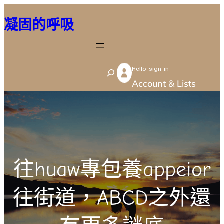
跳
凝固的呼吸
至
主
要
Hello sign in
內
S
Account & Lists
容
e
a
r
c
h
往huaw專包養appeior
往街道，ABCD之外還