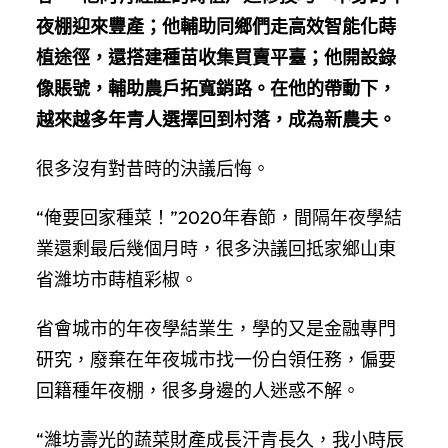
夜棚迎來豐產；他輔助同鄉們走高效智能化蒔
植途徑，還搭建種苗收集買賣平臺；他開設錄
像賬號，輔助農戶拓寬銷路。在他的帶動下，
越來越多年青人選擇回到村落，成為新農夫。
很多沒有對昔時的決議后悔。
“俺要回家種菜！”2020年春節，間隔年夜學結
業還剩最后幾個月時，很多決議回抵家鄉山東
省濰坊市蒔植彩椒。
省會城市的年夜學結業生，學的又是金融專門
研究，廢棄在年夜城市找一份白領任務，偏要
回籍種年夜棚，很多身邊的人迷惑不解。
“濰坊壽光的蔬菜財產成長汗青長久，我小時辰