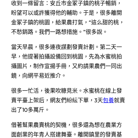
收到一條留言：安丘市金冢子鎮的桃子暢銷，
盼望可以或許獲得他的輔助。于是，很多離開
金冢子鎮的桃園，給果農打氣，“這么甜的桃，
不愁銷路。我們一路想措施。”很多說。
當天早晨，很多連夜謀劃發賣計劃。第二天一
早，他提著拍攝設備回到桃園，先為水蜜桃拍
攝圖片，制作宣揚手冊，又約請果農們一同出
鏡，向網平易近推介。
很多一忙活，後果吹糠見米。水蜜桃在線上發
賣平臺上架后，網友們紛紜下單，3天
包養
就賣
出了10多萬斤。
借著幫果農賣桃的契機，很多還為想在農業方
面創業的年青人搭建舞臺。離開鎮里的發賣基