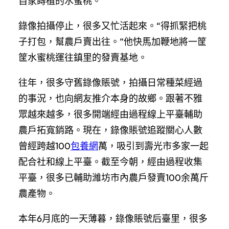
自家蒔植的水蜜桃。
錄像拍攝停止，很多又忙活起來。“得抓緊把桃
子打包，幫農戶賣出往。”他快馬加鞭地將一筐
筐水蜜桃運往鎮里的發賣基地。
往年，很多守舊錄像賬號，拍攝日常種菜經過
的事況，也向網友推介本身的故鄉。跟著不雅
眾越來越多，很多開端經由過程線上平臺輔助
農戶拓寬銷路。現在，錄像賬號追蹤關心人數
曾經跨越100
包養網
萬，吸引到壽光市多家一起
配合社和線上平臺。截至今朝，經由過程收集
平臺，很多已輔助濰坊市內農戶發賣100余萬斤
農產物。
本年6月底的一天薄暮，錄像賬號后臺里，很多