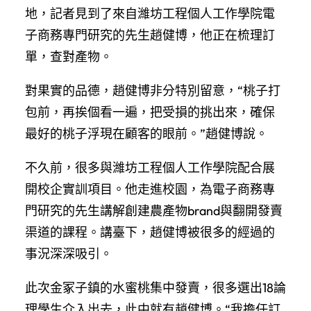
地，記者見到了來自濰坊工程個人工作學院電
子商務專門研究的先生趙健博，他正在梳理訂
單，查對產物。
對果實的品德，趙健博非分特別留意，“桃子打
包前，再挨個看一遍，把受損的挑出來，確保
最好的桃子浮現在顧客的眼前。”趙健博說。
不久前，很多與濰坊工程個人工作學院配合展
開校企實訓項目。他走進校園，為電子商務專
門研究的先生講解創建農產物brand與翻開發賣
渠道的課程。講臺下，趙健博被很多的經過的
事況深深吸引。
此次金冢子鎮的水蜜桃集中發賣，很多選出18論
理學生介入出去，此中就有趙健博。“我擔任訂