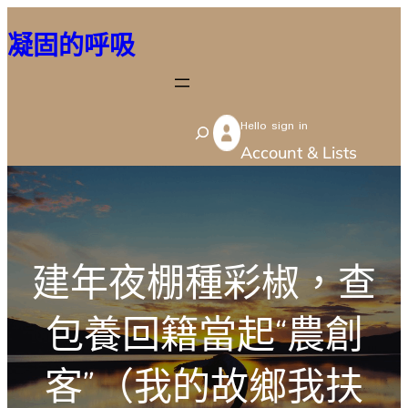
跳
凝固的呼吸
至
主
要
Hello sign in
內
S
Account & Lists
容
e
a
r
c
建年夜棚種彩椒，查
h
包養回籍當起“農創
客”（我的故鄉我扶