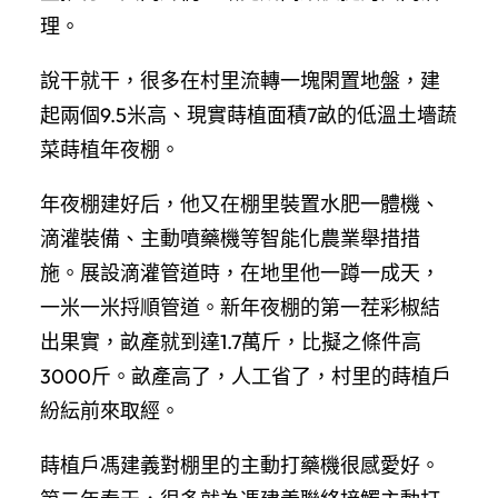
理。
說干就干，很多在村里流轉一塊閑置地盤，建
起兩個9.5米高、現實蒔植面積7畝的低溫土墻蔬
菜蒔植年夜棚。
年夜棚建好后，他又在棚里裝置水肥一體機、
滴灌裝備、主動噴藥機等智能化農業舉措措
施。展設滴灌管道時，在地里他一蹲一成天，
一米一米捋順管道。新年夜棚的第一茬彩椒結
出果實，畝產就到達1.7萬斤，比擬之條件高
3000斤。畝產高了，人工省了，村里的蒔植戶
紛紜前來取經。
蒔植戶馮建義對棚里的主動打藥機很感愛好。