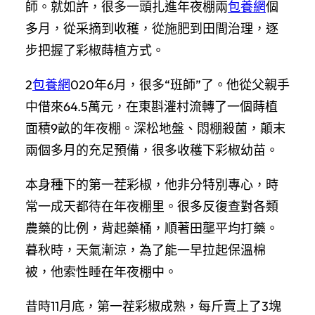
師。就如許，很多一頭扎進年夜棚兩
包養網
個
多月，從采摘到收穫，從施肥到田間治理，逐
步把握了彩椒蒔植方式。
2
包養網
020年6月，很多“班師”了。他從父親手
中借來64.5萬元，在東斟灌村流轉了一個蒔植
面積9畝的年夜棚。深松地盤、悶棚殺菌，顛末
兩個多月的充足預備，很多收穫下彩椒幼苗。
本身種下的第一茬彩椒，他非分特別專心，時
常一成天都待在年夜棚里。很多反復查對各類
農藥的比例，背起藥桶，順著田壟平均打藥。
暮秋時，天氣漸涼，為了能一早拉起保溫棉
被，他索性睡在年夜棚中。
昔時11月底，第一茬彩椒成熟，每斤賣上了3塊