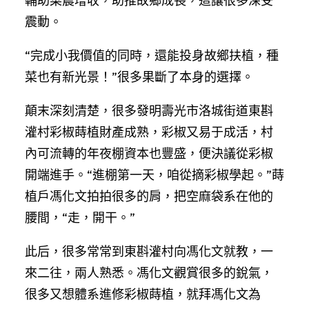
輔助菜農增收，助推故鄉成長，這讓很多深受
震動。
“完成小我價值的同時，還能投身故鄉扶植，種
菜也有新光景！”很多果斷了本身的選擇。
顛末深刻清楚，很多發明壽光市洛城街道東斟
灌村彩椒蒔植財產成熟，彩椒又易于成活，村
內可流轉的年夜棚資本也豐盛，便決議從彩椒
開端進手。“進棚第一天，咱從摘彩椒學起。”蒔
植戶馮化文拍拍很多的肩，把空麻袋系在他的
腰間，“走，開干。”
此后，很多常常到東斟灌村向馮化文就教，一
來二往，兩人熟悉。馮化文觀賞很多的銳氣，
很多又想體系進修彩椒蒔植，就拜馮化文為