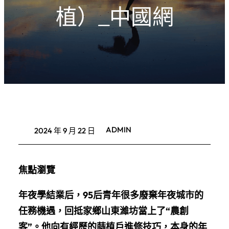
植）_中國網
ADMIN
2024 年 9 月 22 日
焦點瀏覽
年夜學結業后，95后青年很多廢棄年夜城市的
任務機遇，回抵家鄉山東濰坊當上了“農創
客”。他向有經歷的蒔植戶進修技巧，本身的年