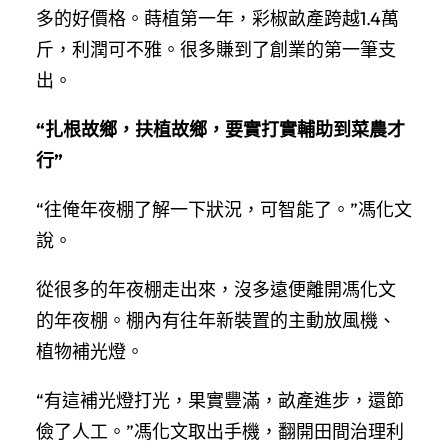
多的好價格。蒔植第一年，彩椒畝產跨越1.4萬
斤，利潤可不雅。很多賺到了創業的第一筆支
出。
“扎根故鄉，扶植故鄉，要實打實輔助到菜農才
行”
“往俺年夜棚了解一下狀況，可智能了。”馮化文
說。
從很多的年夜棚走出來，沒多遠便離開馮化文
的年夜棚。棚內有往年新裝置的主動放風機、
植物補光燈。
“有這補光燈打光，果實豐滿，畝產進步，還節
儉了人工。”馮化文取出手機，翻開田間治理利