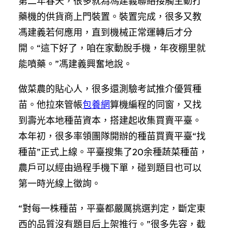
第二年春天，很多就為馮建義聯絡接觸主動打
藥機的供貨商上門裝置。裝置完成，很多又教
馮建義若何應用，直到機械正常運轉后才分
開。“這下好了，咱在家動脫手機，年夜棚里就
能噴藥。”馮建義興奮地說。
做菜農的貼心人，很多還測驗考試推介優質種
苗。他拉來管帳
包養網
算機編程的同窗，又找
到壽光本地種苗資本，搭建起收集買賣平臺。
本年初，很多率領團隊開辦的種苗買賣平臺“找
種苗”正式上線。平臺搜集了20余種蔬菜種苗，
農戶可以經由過程手機下單，碰到題目也可以
第一時光線上徵詢。
“對每一株種苗，平臺都嚴厲挑選判定，斷定東
西的品質沒有題目后上架推行。”很多先容，截