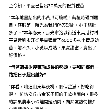
至今朝，平臺已售出30萬元的優質種苗。
“本年地里結出的小黃瓜可脆啦！蒔植時碰到題
目，客服第一時光為我們解答疑問，心里結壯
多了。”本年春天，壽光市洛城街道東高湛村村
平易近劉永江從平臺購置了6000多株小黃瓜幼
苗。前不久，小黃瓜成熟，果實甜蜜，賣出了
好價格。
“借著蔬果財產蓬勃成長的勢頭，要和同鄉們一
路把日子超出越好”
“你看，咱這山東年夜桃，個個豐滿，好吃得
很。”濰坊安丘市金冢子鎮的千畝桃園內，很多
約請果農李小玲離開鏡頭前，向網友熱忱推介