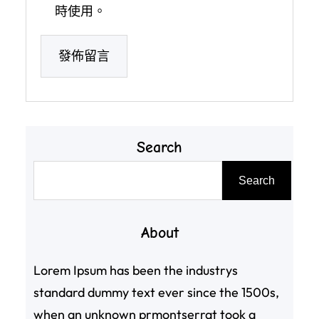
時使用。
Search
搜
Search
尋
About
Lorem Ipsum has been the industrys
standard dummy text ever since the 1500s,
when an unknown prmontserrat took a