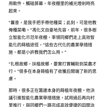
用軟件，觸碰屏幕，年夜棚里的補光燈剎時亮
起來。
“曩昔，是我手把手帶他種菜；此刻，可是他教
俺種菜嘞。”馮化文自豪地先容，前年，很多樹
立智能化示范年夜棚，率領同鄉們走上高效智
能化的蒔植途徑，“這些古代化的農業舉措措
施，都是小許教我們怎么用。”
“扎根故鄉，扶植故鄉，要實打實輔助到菜農才
行。”很多在本身蒔植有了收獲后開端了新的思
慮。
那時，很多正在籌建本身的蒔植年夜棚。他決
議引進智能化農業舉措措施，試用過后再向村
里推行，與同鄉們一路完成高效便捷的田間治