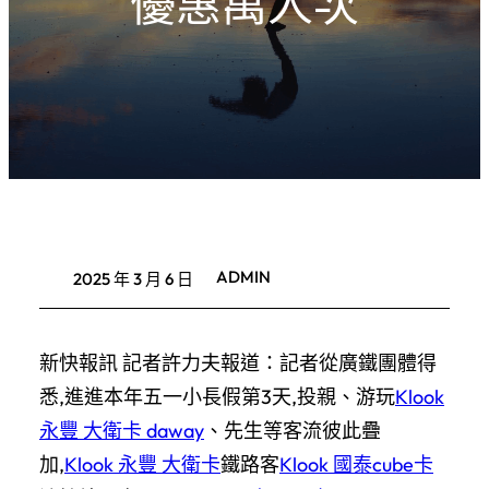
優惠萬人次
ADMIN
2025 年 3 月 6 日
新快報訊 記者許力夫報道：記者從廣鐵團體得
悉,進進本年五一小長假第3天,投親、游玩
Klook
永豐 大衛卡 daway
、先生等客流彼此疊
加,
Klook 永豐 大衛卡
鐵路客
Klook 國泰cube卡