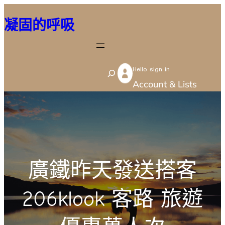
跳
凝固的呼吸
至
主
要
Hello sign in
內
S
Account & Lists
容
e
a
r
c
h
廣鐵昨天發送搭客
206klook 客路 旅遊