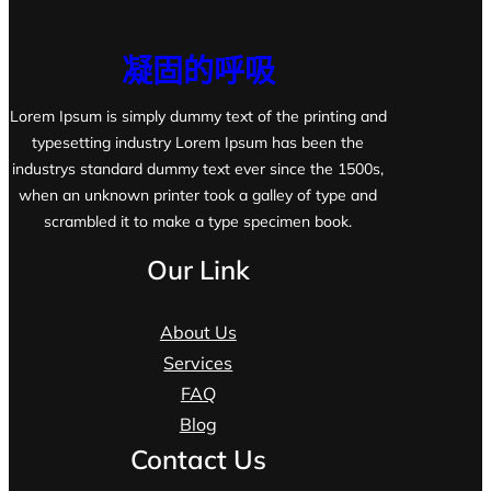
凝固的呼吸
Lorem Ipsum is simply dummy text of the printing and
typesetting industry Lorem Ipsum has been the
industrys standard dummy text ever since the 1500s,
when an unknown printer took a galley of type and
scrambled it to make a type specimen book.
Our Link
About Us
Services
FAQ
Blog
Contact Us