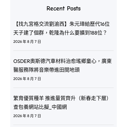
Recent Posts
【找九宮格交流劉渝西】朱元璋給歷代16位
天子建了個群，乾隆為什么要擴到188位？
2026 年 8 月 7 日
OSDER奧斯德汽車材料治愈瑤鄉童心，廣東
醫服務隊將音樂帶進田間地頭
2026 年 8 月 7 日
繁育優質種羊 推進量質齊升（新春走下層）
查包養網站比擬_中國網
2026 年 8 月 7 日