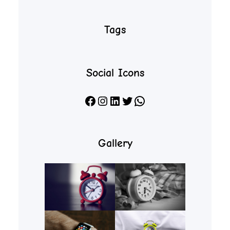
Tags
Social Icons
Facebook
Instagram
LinkedIn
X
WhatsApp
Gallery