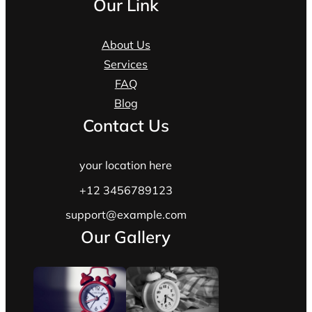
Our Link
About Us
Services
FAQ
Blog
Contact Us
your location here
+12 3456789123
support@example.com
Our Gallery