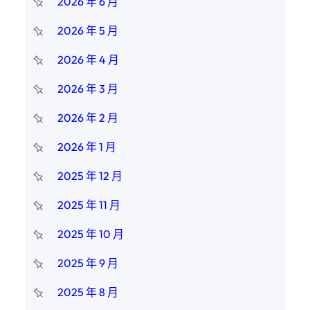
2026 年 6 月
2026 年 5 月
2026 年 4 月
2026 年 3 月
2026 年 2 月
2026 年 1 月
2025 年 12 月
2025 年 11 月
2025 年 10 月
2025 年 9 月
2025 年 8 月