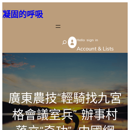
跳
凝固的呼吸
至
主
要
Hello sign in
內
S
Account & Lists
容
e
a
r
c
h
廣東農技“輕騎找九宮
格會議室兵” 辦事村