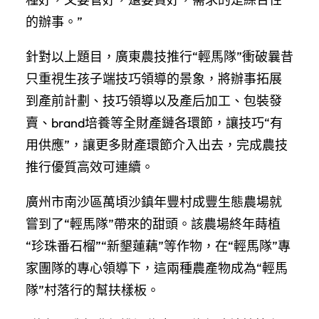
的辦事。”
針對以上題目，廣東農技推行“輕馬隊”衝破曩昔
只重視生孩子端技巧領導的景象，將辦事拓展
到產前計劃、技巧領導以及產后加工、包裝發
賣、brand培養等全財產鏈各環節，讓技巧“有
用供應”，讓更多財產環節介入出去，完成農技
推行優質高效可連續。
廣州市南沙區萬頃沙鎮年豐村成豐生態農場就
嘗到了“輕馬隊”帶來的甜頭。該農場終年蒔植
“珍珠番石榴”“新墾蓮藕”等作物，在“輕馬隊”專
家團隊的專心領導下，這兩種農產物成為“輕馬
隊”村落行的幫扶樣板。