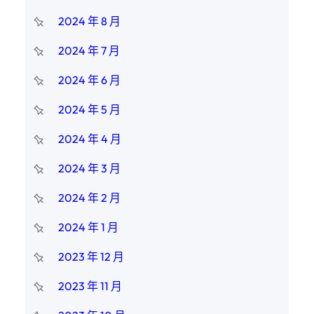
2024 年 8 月
2024 年 7 月
2024 年 6 月
2024 年 5 月
2024 年 4 月
2024 年 3 月
2024 年 2 月
2024 年 1 月
2023 年 12 月
2023 年 11 月