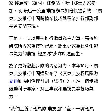
家‘輕馬隊’（鎮村）任務站，吸引鄉土專家參
加，使‘最后一公里’農技辦事加倍快捷高效。”廣
東農技推行中間蒔植業技巧與種業推行部副部
長曾艾蘭表現。
于是，一支以農技推行職員為主力軍、高校科
研院所專家為技巧智庫、鄉土專家為社會化辦
事氣力的農技“輕馬隊”步隊應運而生。
為了更好激起步隊的內活潑力，本年10月，廣
東農技推行中間還發布了《廣東農技輕馬隊激
交通
勵機制治理計劃（試行）》，進一個步驟
鼓勵科研專家、鄉土專家和農技員等技巧氣
力。
“我們上線了輕馬隊‘農友圈’平臺，一切‘輕馬