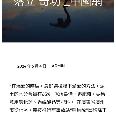
落立“奇功”_中國網
ADMIN
2024 年 5 月 4 日
“在澆灌的時辰，最好選擇膜下滴灌的方法，泥
土的水分含量在65%－70%最佳，追肥時，要留
意用氯化鈣、過磷酸鈣等肥料。”在廣東省廣州
市從化區，農技推行辦事驛站“輕馬隊”邱晧烽正