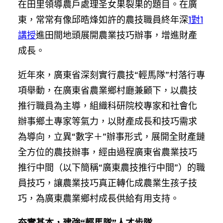
在田里領導農戶處理圣女果裂果的題目。在廣
東，常常有像邱晧烽如許的農技職員終年深
1對1
講授
進田間地頭展開農業技巧辦事，增進財產
成長。
近年來，廣東省深刻實行農技“輕馬隊”村落行專
項舉動，在廣東省農業鄉村廳兼顧下，以農技
推行職員為主導，組織科研院校專家和社會化
辦事鄉土專家等氣力，以財產成長和技巧需求
為導向，立異“數字＋”辦事形式，展開全財產鏈
全方位的農技辦事，經由過程廣東省農業技巧
推行中間（以下簡稱“廣東農技推行中間”）的職
員技巧，讓農業技巧真正轉化成農業生孩子技
巧，為廣東農業鄉村成長供給有用支持。
夯實基本，建強“輕馬隊”人才步隊