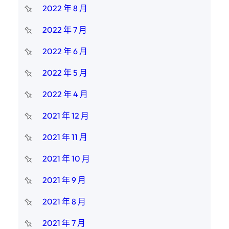
2022 年 8 月
2022 年 7 月
2022 年 6 月
2022 年 5 月
2022 年 4 月
2021 年 12 月
2021 年 11 月
2021 年 10 月
2021 年 9 月
2021 年 8 月
2021 年 7 月