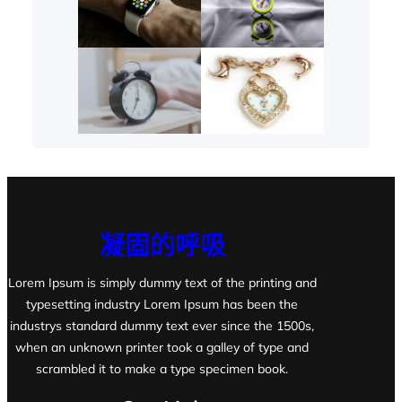
凝固的呼吸
Lorem Ipsum is simply dummy text of the printing and
typesetting industry Lorem Ipsum has been the
industrys standard dummy text ever since the 1500s,
when an unknown printer took a galley of type and
scrambled it to make a type specimen book.