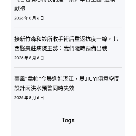
獻禮
2026 年 8 月 6 日
接新竹森和診所收手術后重返抗疫一線，北
西醫棗莊病院王蕊：我們隨時預備出戰
2026 年 8 月 6 日
臺風“韋帕”今晨進進湛江，暴JIUYI俱意空間
設計雨洪水預警同時失效
2026 年 8 月 6 日
Tags