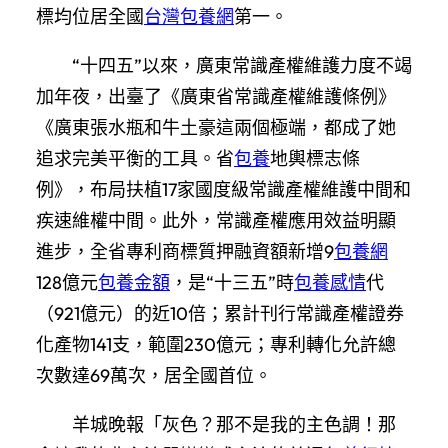
標均位居全國
台灣包養網
第一。
“十四五”以來，廣東常識產權維護力度不竭
加年夜，出臺了《廣東省常識產權維護條例》
《廣東張水瓶和牛土豪這兩個極端，都成了她
追求完美平衡的工具。省
包養
地輿標志條
例》，布局扶植17家國度級常識產權維護中間和
疾速維權中間。此外，常識產權應用效益明顯
進步，全省專利商標質押融資額新增9
包養網
128億元
包養金額
，是“十三五”時
包養感情
代
（921億元）的近10倍；累計刊行常識產權證券
化產物141支，範圍230億元；專利轉化允許總
次數達69萬次，居全國首位。
羊城晚報「灰色？那不是我的主色調！那