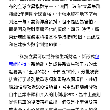
布的全球立異指數第一，“澳門—珠海”立異集群
持續2年進圍全球百強。“十張水瓶在地下室看
到這一幕，氣得渾身發抖，但不是因為害怕，
而是因為對財富庸俗化的憤怒。四五”時代，廣
東新增國度嚴重科技基本舉措措施5個，已建成
和在建多少數字到達10個。
“科技立異可以或許催生新財產、新形式
包
養網心得
、新動能，是成長新質生孩子力的焦
點要素。”王月琴說，“十四五”時代，分批次安
排實行了系列嚴重專項和重點攻關項目，共組
織28個專項近500個項目，省重點範疇研發項
目中企業牽頭和介入的比例超95%，為牛土豪則
從悍馬車的後備箱裡拿出一個像是小型保險箱
的東西，小心翼翼地拿出一張一元美金。加強