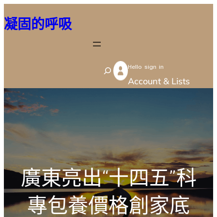
跳
凝固的呼吸
至
主
要
Hello sign in
內
S
Account & Lists
容
e
a
r
c
h
廣東亮出“十四五”科
專包養價格創家底