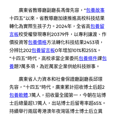
廣東省教導廳副廳長馮偉先容，“
包養故事
十四五”以來，省教導廳加速推進高校科技結果
轉化為實際生孩子力。2024年，全省高
包養留
言板
校受權發現專利20379件，以專利讓渡、作
價投資等
包養價格
方法轉化科技結果2453項，
分辨比202
包養留言板
0年增加101%和255%。
“十四五”時代，高校承當企業委托
包養條件
課
包
養
題7萬多項，為近萬家企業供給科技辦事。
廣東省人力資本和社會保證廳副廳長邱璟
先容，“十四五”時代，廣東累計招收博士后超2
包養軟體
.7萬人，招收量全國第一，今朝在站博
士后總量超1.7萬人，出站博士后留粵率超65%。
持續舉行兩屆粵港澳年夜灣區博士博士后立異