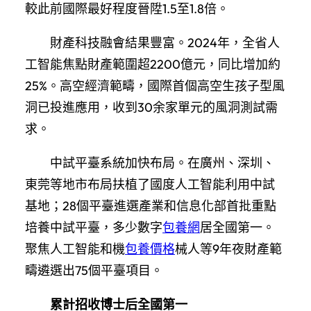
較此前國際最好程度晉陞1.5至1.8倍。
財產科技融會結果豐富。2024年，全省人
工智能焦點財產範圍超2200億元，同比增加約
25%。高空經濟範疇，國際首個高空生孩子型風
洞已投進應用，收到30余家單元的風洞測試需
求。
中試平臺系統加快布局。在廣州、深圳、
東莞等地市布局扶植了國度人工智能利用中試
基地；28個平臺進選產業和信息化部首批重點
培養中試平臺，多少數字
包養網
居全國第一。
聚焦人工智能和機
包養價格
械人等9年夜財產範
疇遴選出75個平臺項目。
累計招收博士后全國第一