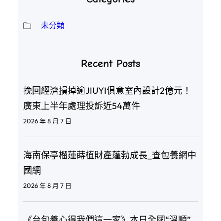
未分類
Recent Posts
挽回經濟損掉逾JIUYI俱意室內設計2億元！
廣東上半年處理投訴近54萬件
2026 年 8 月 7 日
海南保亭榴蓮蒔植財產蓬勃成長_查包養網中
國網
2026 年 8 月 7 日
《台包養心得我們這一家》本日全國“溫順”