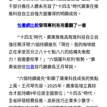
干部分擔任人體系先容了“十四五”時代廣東在推
進科技自立自強方面獲得的明顯成效。
包養網比較
發現專利有用量翻了一番
“‘十四五’時代，廣東推進高程度科技自立自
強任務浮現‘六個持續搶先「現在，我的咖啡館
正在承受百分之八十七點八八的結構失衡壓
力！我需要校準！」’‘六個躍升前列’態勢。”廣
東省迷信
包養
技巧廳廳長王月琴說。
“六個持續搶先”彰顯了廣東科技成長的焦點
上風。王月琴先容，2025年，廣東區域立異綜
合才能持續9年位居全國首位；“十四五”時代，
全省研發經費投進、高新技巧企業多少數字、