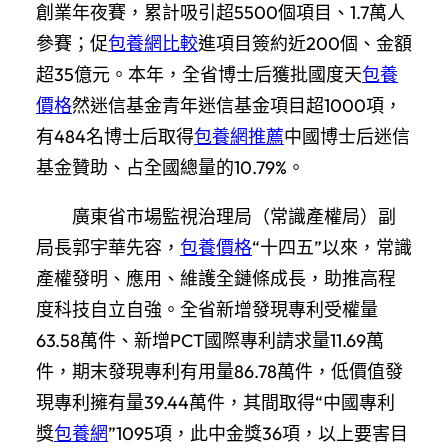
創業年夜賽，累計吸引超5500個項目、1.7萬人
參賽；促
包養網比較
進項目簽約近200個、金額
超35億元。本年，全省博士后獲批國度天
包養
價格
然迷信基金青年迷信基金項目超1000項，
有484名博士后取得
包養網推薦
中國博士后迷信
基金贊助、占全國總量的10.79%。
廣東省市場監視治理局（常識產權局）副
局長郭宇華先容，
包養價格
“十四五”以來，常識
產權發明、應用、維護全鏈條成長，助推高程
度科技自立自強。全省新增發現專利受權量
63.58萬件、新增PCT國際專利請求量11.69萬
件，期末發現專利有用量86.78萬件，低價值發
現專利擁有量39.44萬件，其間取得“中國專利
獎
包養網
”1095項，此中金獎36項，以上要害目