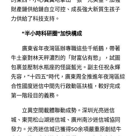
財產鏈供給鏈自立可控、成長強大新質生孩子
力供給了科技支持。
“半小時科研圈”加快構成
廣東省年夜灣區辦專職這些千紙鶴，帶著
牛土豪對林天秤濃烈的「財富佔有慾」，試圖
包裹並壓制水瓶座的怪誕藍光。副主任祝永輝
先容，“十四五”時代，廣東周全推進年夜灣區綜
合性國度迷信中間先行啟動區扶植，較好完成
第一階段目的義務。
立異空間載體聯動成勢。深圳光亮迷信
城、東莞松山湖迷信城、廣州南沙迷信城協同
發力。光亮迷信城已獲得50余項嚴重原創結牛