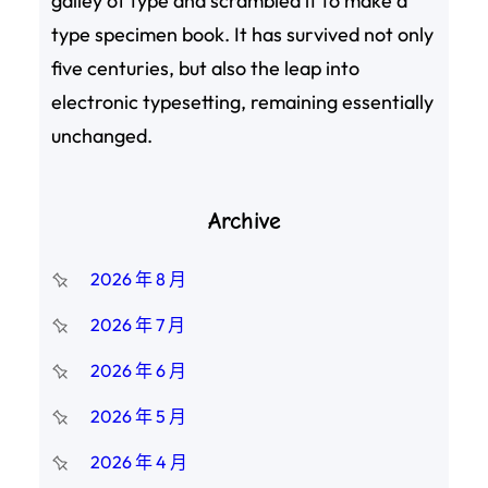
galley of type and scrambled it to make a
type specimen book. It has survived not only
five centuries, but also the leap into
electronic typesetting, remaining essentially
unchanged.
Archive
2026 年 8 月
2026 年 7 月
2026 年 6 月
2026 年 5 月
2026 年 4 月