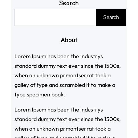
Search
搜
Search
尋
About
Lorem Ipsum has been the industrys
standard dummy text ever since the 1500s,
when an unknown prmontserrat took a
galley of type and scrambled it to make a
type specimen book.
Lorem Ipsum has been the industrys
standard dummy text ever since the 1500s,
when an unknown prmontserrat took a