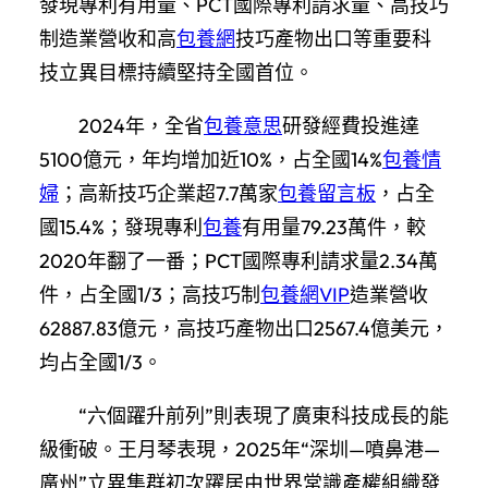
發現專利有用量、PCT國際專利請求量、高技巧
制造業營收和高
包養網
技巧產物出口等重要科
技立異目標持續堅持全國首位。
2024年，全省
包養意思
研發經費投進達
5100億元，年均增加近10%，占全國14%
包養情
婦
；高新技巧企業超7.7萬家
包養留言板
，占全
國15.4%；發現專利
包養
有用量79.23萬件，較
2020年翻了一番；PCT國際專利請求量2.34萬
件，占全國1/3；高技巧制
包養網VIP
造業營收
62887.83億元，高技巧產物出口2567.4億美元，
均占全國1/3。
“六個躍升前列”則表現了廣東科技成長的能
級衝破。王月琴表現，2025年“深圳—噴鼻港—
廣州”立異集群初次躍居由世界常識產權組織發