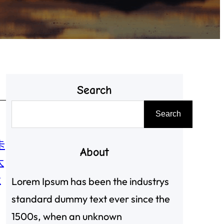
Search
搜
Search
尋
卡
About
大
大
Lorem Ipsum has been the industrys
standard dummy text ever since the
1500s, when an unknown