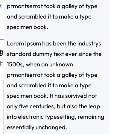
y
prmontserrat took a galley of type
and scrambled it to make a type
specimen book.
Lorem Ipsum has been the industrys
惠
standard dummy text ever since the
”
1500s, when an unknown
prmontserrat took a galley of type
and scrambled it to make a type
specimen book. It has survived not
only five centuries, but also the leap
into electronic typesetting, remaining
essentially unchanged.