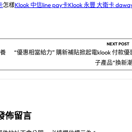
卡
怎樣
Klook 中信line pay卡
Klook 永豐 大衛卡 dawa
NEXT POST
包養
“優惠相當給力” 購新補貼掀起電klook 付款優
子產品“換新潮
發佈留言