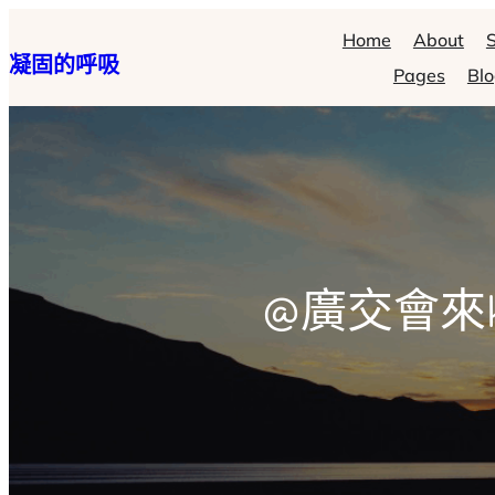
跳
Home
About
S
凝固的呼吸
至
Pages
Bl
主
要
內
容
@廣交會來k