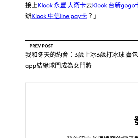
接上
Klook 永豐 大衛卡
去
Klook 台新gogo
辦
Klook 中信line pay卡
？」
PREV POST
我和冬天的約會：3歲上冰6歲打冰球 臺
app結緣球門成為女門將