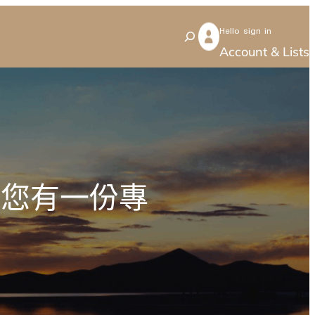
Hello sign in
S
Account & Lists
e
a
r
c
h
賓，您有一份專