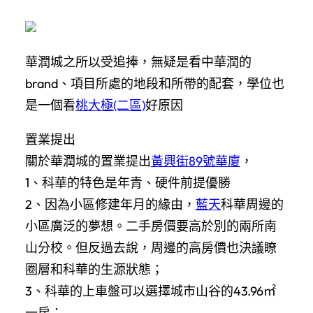
華潤城之所以受追捧，
無疑是看中華潤的
brand、項目所處的地段和所帶的配套，學位也
是一個看
桃大極(二區)
好原因
置業提出
關於華潤城的置業提出
黃興街89號華廈
，
1、科華的特色是年青、硬件前提優勝
2、因為小區修建年月的緣由，
藍天
科華周邊的
小區廣泛的夢想。二手房價要高於別的兩所南
山分校。但反過去說，周邊的高房價也決議瞭
圈層和科華的生源狀態；
3、科華的上車盤可以選擇城市山谷的43.96㎡
一房；