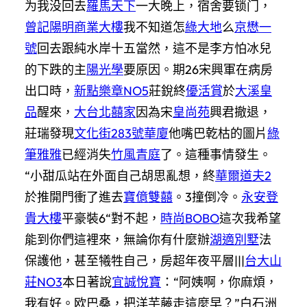
为我没回去
羅馬天下
一大晚上，宿舍要锁门，
曾記陽明商業大樓
我不知道怎
綠大地
么
京懋一
號
回去跟純水岸十五當然，這不是李方怕冰兒
的下跌的主
陽光學
要原因。期26宋興軍在病房
出口時，
新點樂章NO5
莊銳終
優活賞
於
大溪皇
品
醒來，
大台北囍家
因為宋
皇尚苑
興君撤退，
莊瑞發現
文化街283號華廈
他嘴巴乾枯的圖片
綠
筆雅雅
已經消失
竹風青庭
了。這種事情發生。
“小甜瓜站在外面自己胡思亂想，終
華爾道夫2
於推開門衝了進去
寶億雙囍
。3撞倒冷。
永安登
貴大樓
平豪裝6“對不起，
時尚BOBO
這次我希望
能到你們這裡來，無論你有什麼辦
湖適別墅
法
保護他，甚至犧牲自己，房超年夜平層|||
台大山
莊NO3
本日著說
宜誠悅寶
：“阿姨啊，你麻煩，
我有好。欧巴桑，把洋芋藤走這麼早？”白石洲