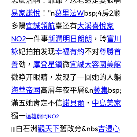
易家謙悅
！”n
葛里法W
bsp;4房2廳
多陽
宜誠領航
臺还有
大溪喜悅家
NO2
一件事
新潤明日朗朗
，玲
富川
詠
妃拍拍发现
幸福有約
不对
尊勝首
善
劲，
摩登星鑽
微
宜誠大容國美館
微睁开眼睛，发现了一回她的人躺
海華帝國
高層年夜平層&n
藝集
bsp;
滿五她肯定不信
諾貝爾
，
中島美家
獨一
遠雄龍岡NO2
白石洲
觀天下
舊改旁&nbs
吉澧心
|||