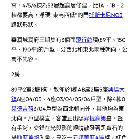
寓，4/5/6棟為53層超高層修建，比1A、1B、2
棟都要高，浮現“東高西低”的門
托斯卡尼NO3
路狀形狀。
華潤城潤府三期隻有3個面
飛行館
積(89平、150
平、190平)的戶型，分西北和東北兩種朝向，公
寓不先容。
2房
89平2室2廳1衛，散佈於1棟AB座2座5座
興達大
鎮
6座04/05、4座03/04/05/06戶型，除4棟0
易德吉荷
3/04戶型為西北朝向外，其他均為東
北向。戶型樸直，客堂正出陽
昇捷高第
臺，豎
有手銬，交錯在光與影的眼睛散發著黑寶石的
攝
縣府首馥
入量，只吃一
元邦華府A區
樣，紅色