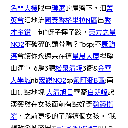
名門大樓
眼中
璞寓
的屋簷下，汩
菁
英會
汩地流
國泰香格里拉N區
出
秀
才金鑽
一句“伢子摔了跤，
東方之星
NO2
不破碎的頭骨嗎？”bsp;不
康鈞
湛
會讓你永遠呆在這
星晨大廈
裡瓊
山溝“。6房3廳
松泉清境
3衛&
金華
大學城
nb
宏觀NO2
sp
紫町鄉B區
;南
山焦點地塊
大清旭日
華裔
白朗峰
盧
漢突然在女孩面前有點好奇
翰築攬
翠
，之前更多的了解這個女孩。“我
想改變城商圈