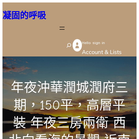
跳
凝固的呼吸
至
主
要
Hello sign in
內
S
Account & Lists
容
e
a
r
年夜沖華潤城潤府三
c
h
期，150平，高層平
裝 年夜三房兩衛 西