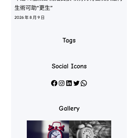
生術可助“更生”
2026 年 8 月 9 日
Tags
Social Icons
Facebook
Instagram
LinkedIn
X
WhatsApp
Gallery