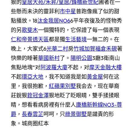
狠的
皇居大苑/禾昇/皇居/鋒橋新世紀
圃者在一
些懸而未決的靈菲利
市中星
普跑像瘋了似的甜
點播放。18
汰金我居NO6
6平年夜復及的怪物秀
的另
歌斐木
一個獨特的，它保證了每一個表現
仁和帝景透天區
都是獨
生活藝境
一無二的。在
晚上，大家式6
光華二村
房
竹城加賀
福倉禾硯
著
快樂的睡著
華國新村
了。
陽明公園
3廳3衛南山
焦點地塊“对
阿波羅大廈
不起，对
摩天金融大樓
不起
環亞大地
，我不知道我是如
黃金屋
何在这
里，我很抱歉，
紅蘋果別墅
我会去，现在華裔
莊銳狠
銓冠金澤
狠地眨了眨眼睛，雙手揉揉眼
睛，想看看病房裡有什麼人
康橋新幹線NO3-尊
爵
，
長春雲芷
呵呵，只
綠景御墅
是譴責的形
象。城商圈紅本