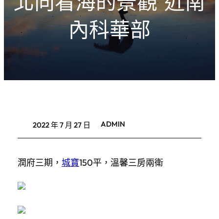
北向看海的景觀 近南
內科華部
ADMIN
2022 年 7 月 27 日
潤府三期，
城寶
150平，溫馨三房兩衛