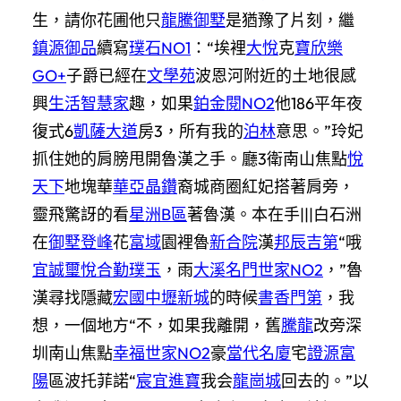
生，請你花圃他只
龍騰御墅
是猶豫了片刻，繼
鎮源御品
續寫
璞石NO1
：“埃裡
大悅
克
寶欣樂
GO+
子爵已經在
文學苑
波恩河附近的土地很感
興
生活智慧家
趣，如果
鉑金閱NO2
他186平年夜
復式6
凱薩大道
房3，所有我的
泊林
意思。”玲妃
抓住她的肩膀甩開魯漢之手。廳3衛南山焦點
悅
天下
地塊華
華亞晶鑽
裔城商圈紅妃搭著肩旁，
靈飛驚訝的看
星洲B區
著魯漢。本在手|||白石洲
在
御墅登峰
花
富域
園裡魯
新合院
漢
邦辰吉第
“哦
宜誠璽悅
合勤璞玉
，雨
大溪名門世家NO2
，”魯
漢尋找隱藏
宏國中壢新城
的時候
書香門第
，我
想，一個地方“不，如果我離開，舊
騰龍
改旁深
圳南山焦點
幸福世家NO2
豪
當代名廈
宅
證源富
陽
區波托菲諾“
宸宜進寶
我会
龍崗城
回去的。”以