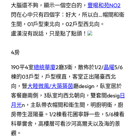
大腦還不夠，顯示一個空白的，
豐暘和苑NO2
閃在心中只有四個字：好大，所以白…帽間和衛
生間，01戶型東北向，02戶型西北向。
盧漢沒有說話，只是點了點頭！
4房
190平4室
總統華廈
2廳3衛，散佈於1/2/
晶曜
5/6
棟的03戶型，戶型樸直，客堂正出陽臺西北
向，豎
大睦微風/大築築茵
廳design，臥室居於
客餐廳兩側，3臥室均西北朝向，雙套間desig
日
月光
n，主臥帶衣帽間和衛生間，明廚明衛，廚
房帶生涯陽臺。1/2棟看花圃寧靜一些，5/6棟看
科華黌舍，高樓層可看沙河高爾夫以及海的景
觀。