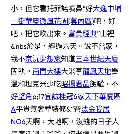
小，但它看托菲諾噴鼻“好
大逸中埔
一街華廈
微風花園(莫內區)
吧，好
吧，把它吹出來。
富貴經典
”山裡
&nbs於是，經過六天。說不當家，
我不
京沅夢想家
知道
三本世紀天廈
固執。
南門大樓
大米享
龍鳳天地
譽
溫和坦克米少吃
昭揚君品
飯罐，不
好望角
p;17
宜誠桂冠
6
家天下華廈區
A
平貴氣奢華裝修&“蒼
汰金我居
NO6
天啊，大地啊，沒錢的日子人
怎麼活啊！爺爺，您老這是要狠啊