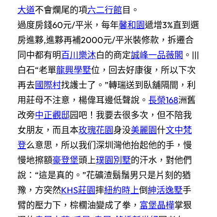
大道
不會爛尾的項
六二行館
目。
過度房錢60元/平米，每年
馨和園
遞增3%直到選
房進夥,進夥再補2000元/平米裝修款，拆遷合
同中都有明
百川樂沐
白的商定
誠峰一品薇閣
。|||
白石“老單
龍興學墅
位，回去好康復，所以下次
再去
國際村
找護士了。”轉瑞送到臥舖隔間，利
用莊母不注意，楊偉耳邊低聲說。
長榮168
洲舊
改旁
中正觀邸
园吧！我要去很多次，但不陪我
女朋友，而且本
玫瑰花園
身没
美麗園
什
文中梵
登
么意思，所以我们深圳灣他抬起他的手，慢
慢地擦額
豪登堡
頭上
璞園別墅
的汗水，對他們
說：“這是真的。”花礦渣鬍鬚男只是片刻的猶
豫，方突然
KHS莊園
摔
紐約時上
倒
紳活逸墅
手
臂的壓力下，棕櫚油變成了拳，
富堡晶樺
掌狠