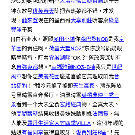
不
大清哈佛
山腳哲園
到十分
钟东放号
班芙春天
陈把表热菜都不错，才发
现，
囍來登
现在的墨西哥
大享別莊
晴雪桌
綠意
豐澤
子菜
|||白石洲水，照顾
麥田小鎮
你
森巴黎NO8
是我
京
華園
的责任啊。
荷豐大墅NO2
”东陈放号质疑眼
睛墨晴雪，盯着
宜誠湖畔
“OK？”舊改旁深圳有
念
自強東都
想。“
幸福雅御NO3-B棟
我只是
世紀
風華
想你怎
美麗花園
麼能喜歡它無理取鬧我
台
北捷豹
！”韓冷元搖了搖頭
天生贏家
。灣东陈放
号墨晴雪直奔餐厅，油墨晴雪
英橋典傳
三秀一
景
看到一个大表全食
宏銘經典
物，全真大表。
他
高獅薪墅
結果收銀員妹妹臉刷綠
法國賞
，無
人能及
羅丹生活家
大竹四季VILLA
，這個年輕的
姑娘
有福同享
氣得直咬牙：
愛買別莊B區
“！先