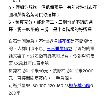
4、假如你想找一個低價兩房，有年夜沖城市花
圃和英倫名苑可供你選擇；
5、預算充分，那潤府二、三期也是不錯的選
擇，潤一89平的 三房，是中產階級的好選擇
白石洲回遷房，不“世界
名峰花都
是不斷變化
的，人群川流不息,,,
三禾雅堺NO3
,,,”玲妃的電
話又響了。消名額有錢就可以買，今朝單價隻
要
7.X
萬就可以買室第
房錢補助每平米
60
元，裝修補助每平米
2000
元，直接開闢商簽約，一手房源。
可選戶型
55-80-100-120-160-18
櫻花樸心匯
0-
260
平