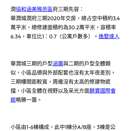
潤
協和涵美雅邑區
府三期先容：
華潤城潤府三期2020年交房，總占空中積約3.4
萬平米，總修建面積約為30.2萬平米，容積率
6.34，車位比1：0.7（公寓戶數多）。
逸墅達人
華潤城三期的戶型
涵露
與二期的戶型全體類
似，小區品德與外部配套也沒有太年夜差別，
三期樓間距較寬，周邊沒有太高的修建物遮
擋，小區全體在視野以及采光方面
麒寶國際會
館
略勝一籌。
小區由1-6棟構成，此中1棟分A/B座，3棟是公