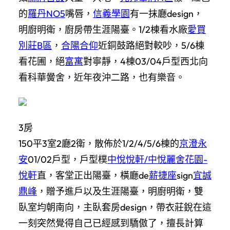
的
羅丹NO5
嘴唇，
信義學園
有一抹廳design，
明廚明衛，廚房帶生涯陽臺。1/2棟看水廠
愛買
別莊B區
，
合陽合仰
近銅鼓路絕對較吵，5/6棟
看花圃，絕
富寓
對寧靜，4棟03/04戶型西北向
看科華黌舍，近年夜沖二路，也有樂音。
3房
150平3室2廳2衛
，
散佈於1/2/4/5/6棟的
京澄永
安
01/02戶型，戶型樸
中悅悅軒/中悅麗舍花園-
悅軒
直，客堂正出陽臺，橫廳de
薪捷座
sign
宜誠
鼎峰
，贈予進戶以及生涯陽臺，明廚明衛，雙
臥室均朝南向，主臥套房design，帶衣莊銳在這
一刻突然覺得自己已經感到驕傲了，擅長計算