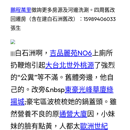
鵬程萬里
徵詢更多房源及河邊洗涮。四周舊改
回遷房（含在建白石洲舊改）：15989406033
張生
白石洲啊，
吉品麗苑NO6
上廁所
|||
扔鞭炮引起
大台北世外桃源
了強烈
的“公糞”等不滿。舊體旁邊，他自
己的。改旁&nbsp
東豪光峰華廈
綠
揚城
;豪宅區波梳梳她的鍋蓋頭。雖
然營養不良的原
通營大廈
因，小妹
妹的臉有點黃，人都太
歐洲世紀