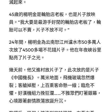
滅起來。
45歲的楊明金是輪胎店老板，也是片子放映
員。“我大要是最游手好閒的輪胎店老板了，輪
胎可以不賣，片子不放不可。”
24年間，楊明金為云南怒江州瀘水市50多萬人
次放了4500多場不花錢片子。他在年夜峽谷里
點亮了片子之光。
幾天前，他又進村放片子了，此次放的是片子
《中國機長》。萬米地面，飛機玻璃忽然爆
裂；客艙掉壓，上百乘客命懸一線；臨危不
懼，好漢機組力挽狂瀾……不雅眾們盯著銀幕，
心境跟著劇情跌蕩放誕升沉。