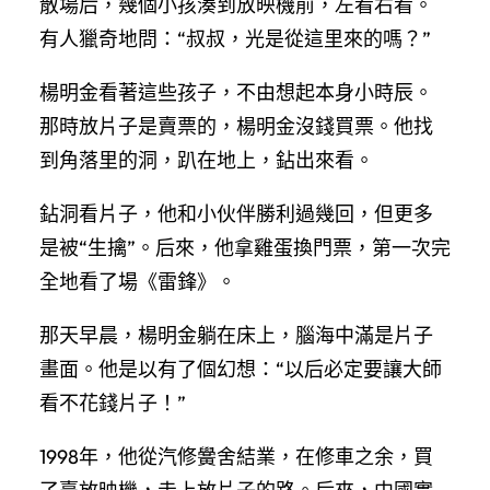
散場后，幾個小孩湊到放映機前，左看右看。
有人獵奇地問：“叔叔，光是從這里來的嗎？”
楊明金看著這些孩子，不由想起本身小時辰。
那時放片子是賣票的，楊明金沒錢買票。他找
到角落里的洞，趴在地上，鉆出來看。
鉆洞看片子，他和小伙伴勝利過幾回，但更多
是被“生擒”。后來，他拿雞蛋換門票，第一次完
全地看了場《雷鋒》。
那天早晨，楊明金躺在床上，腦海中滿是片子
畫面。他是以有了個幻想：“以后必定要讓大師
看不花錢片子！”
1998年，他從汽修黌舍結業，在修車之余，買