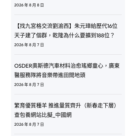
2026 年 8 月 8 日
【找九宮格交流劉渝西】朱元璋給歷代16位
天子建了個群，乾隆為什么要擴到188位？
2026 年 8 月 7 日
OSDER奧斯德汽車材料治愈瑤鄉童心，廣東
醫服務隊將音樂帶進田間地頭
2026 年 8 月 7 日
繁育優質種羊 推進量質齊升（新春走下層）
查包養網站比擬_中國網
2026 年 8 月 7 日