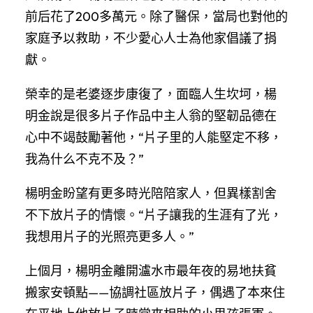
前后花了200多萬元。除了醫保，當局也對他的
家庭予以救助，不少愛心人士為他家倡議了捐
獻。
榮幸的是老婆逐步康復了，面臨人生坎坷，楊
明金說是很多片子作品中主人翁的堅韌品德在
心中不竭鼓勵著他，“片子里的人能堅定不移，
我為什么不克不及？”
楊明金盼望有更多時光陪陪家人，但異樣割舍
不下放片子的情懷。“片子讓我的生涯有了光，
我想用片子的光照亮更多人。”
上個月，楊明金離開瀘水市最年夜的易地扶貧
搬家安頓點——協調社區放片子，偶遇了本來住