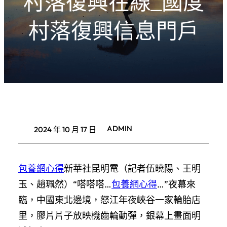
村落復興在線_國度
村落復興信息門戶
ADMIN
2024 年 10 月 17 日
包養網心得
新華社昆明電（記者伍曉陽、王明
玉、趙珮然）“嗒嗒嗒…
包養網心得
…”夜幕來
臨，中國東北邊境，怒江年夜峽谷一家輪胎店
里，膠片片子放映機齒輪動彈，銀幕上畫面明