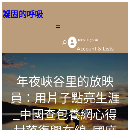
跳
凝固的呼吸
至
主
要
Hello sign in
內
S
Account & Lists
容
e
a
r
年夜峽谷里的放映
c
h
員：用片子點亮生涯
_中國查包養網心得