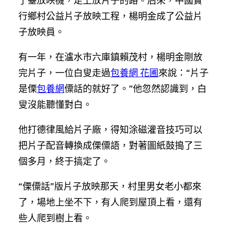
了臺放映機，走上放片子的路。后來，中國實
行鄉村公益片子放映工程，楊明金成了公益片
子放映員。
有一年，在瀘水市六庫鎮賴茂村，楊明金剛放
完片子，一位白叟走過
包養網 花圃
來說：“片子
是傈
包養網
僳話的就好了。”他忽然認識到，白
叟沒能聽懂對白。
他打德律風給片子廠，得知涂磁灌音技巧可以
把片子配音轉換成傈僳語，對著圖紙鼓搗了三
個多月，終于搞定了。
“傈僳話”版片子放映那天，村里男女老小都來
了，場地上坐不下，有人爬到屋頂上看，還有
些人爬到樹上看。