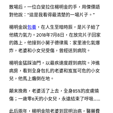
散場后，一位白叟拉住楊明金的手，用傈僳語
對他說：“這是我看得最清楚的一場片子。”
楊明金說
包養
，在人生至暗時辰，是片子給了
他精力氣力。2018年7月8日，在放完片子回家
的路上，他接到小舅子德律風：家里液化氣爆
炸，老婆和小女兒受傷，曾經送到病院。
楊明金猛踩油門，以最疾速度趕到病院。沖進
病房，看到全身包扎的老婆和岌岌可危的小女
兒，他馬上癱倒在地。
顛末挽救，老婆活了上去，全身85%的皮膚燒
傷；一歲零6天的小女兒，永遠結束了呼吸……
此后兩年，楊明金陪老婆到昆明治病，醫藥費