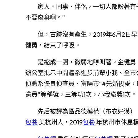
家人、同事、伴侶，一切人都盼著有一
不要廢棄啊。”
但，古跡沒有產生，2019年6月2日早
健勇，結束了呼吸。
是縮成一團，微弱地哼叫著。金健勇，
辦公室批示中間體系進步前輩小我、全市
偵體系優良偵查員、富陽市“#先婚後愛，
黨員”等稱號，三等功1次，小我褒獎1次。
先后被評為區品德模范（布衣好漢），
包養
美杭州人，2019
包養
年杭州市休息模