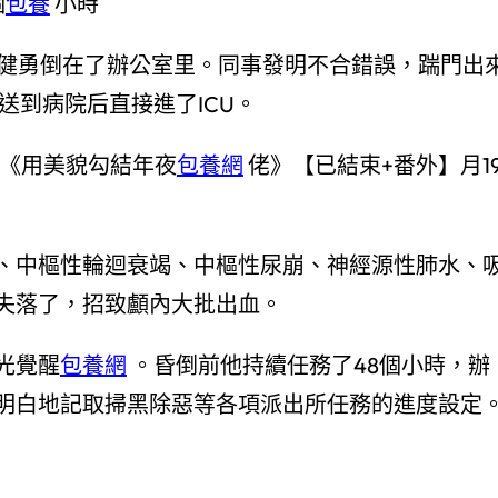
個
包養
小時
金健勇倒在了辦公室里。同事發明不合錯誤，踹門出
送到病院后直接進了ICU。
北《用美貌勾結年夜
包養網
佬》【已結束+番外】月1
中樞性輪迴衰竭、中樞性尿崩、神經源性肺水、
失落了，招致顱內大批出血。
光覺醒
包養網
。昏倒前他持續任務了48個小時，辦
明白地記取掃黑除惡等各項派出所任務的進度設定