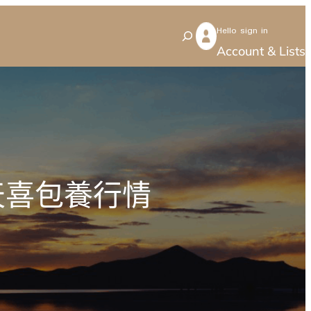
Hello sign in
S
Account & Lists
e
a
r
c
h
天喜包養行情