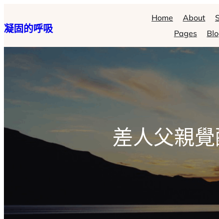
跳
Home
About
S
凝固的呼吸
至
Pages
Bl
主
要
內
容
差人父親覺