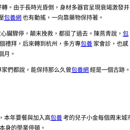
轉。由于長時光昏倒，身材多器官呈現衰竭激發并
壓
包養網
也有動搖，一向靠藥物保持著。
心臟驟停，顛末挽救，都挺了過去。陳燕青說，
包
個禮拜，后來轉到杭州，多方專
包養
家會診，也感
個月。
專家們都說，能保持那么久曾
包養網
經是一個古跡
，本年要餐與加入高
包養
考的兒子小金每個周末城
本身的學業停頓。