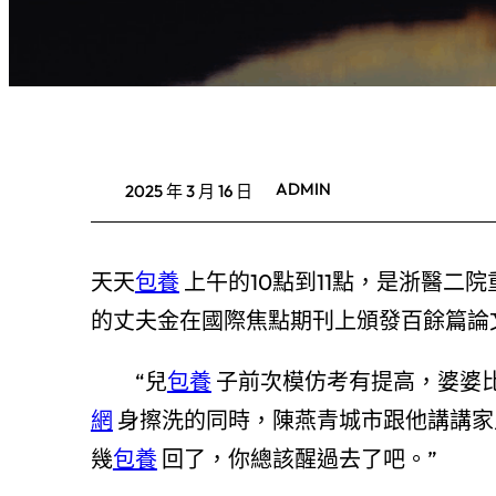
ADMIN
2025 年 3 月 16 日
天天
包養
上午的10點到11點，是浙醫二
的丈夫金在國際焦點期刊上頒發百餘篇論
“兒
包養
子前次模仿考有提高，婆婆比
網
身擦洗的同時，陳燕青城市跟他講講家
幾
包養
回了，你總該醒過去了吧。”