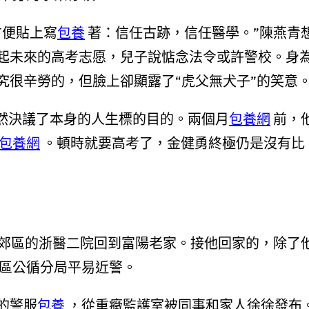
便貼上寫
包養
著：信任古跡，信任醫學。”陳燕青
起未來的高考志愿，兒子說惦念法令或許警校。身
究很辛勞的，但臉上卻顯露了“虎父無犬子”的笑意
然決議了本身的人生標的目的。兩個月
包養網
前，
包養網
。頓時就要高考了，金健勇終極仍是沒有比
郊區的浙醫二院回到富陽老家。接他回家的，除了
陽區公循分局平易近警。
的警服
包養
，從重癥監護室被同事和家人徐徐發布