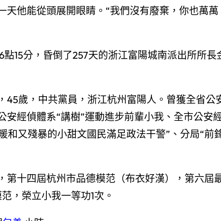
天他能從頭展開眼睛。“我們沒有廢棄，你也萬萬
6點15分，昏倒了257天的浙江富陽城南派出所所長
45歲，中共黨員，浙江杭州富陽人。曾獲全省公
公安經偵體系“講樹”運動進步前輩小我、全市公安
暖和又殘暴的小甜文國民滿足政法干警”、分局“前
第十四屆杭州市品德模范（布衣好漢），第六屆
范，榮立小我一等功1次。