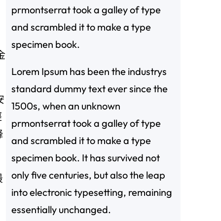
prmontserrat took a galley of type
and scrambled it to make a type
specimen book.
金
Lorem Ipsum has been the industrys
standard dummy text ever since the
安
1500s, when an unknown
經
prmontserrat took a galley of type
鋒
and scrambled it to make a type
specimen book. It has survived not
only five centuries, but also the leap
最
into electronic typesetting, remaining
essentially unchanged.