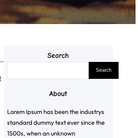
Search
搜
Search
尋
他
About
Lorem Ipsum has been the industrys
standard dummy text ever since the
1500s, when an unknown