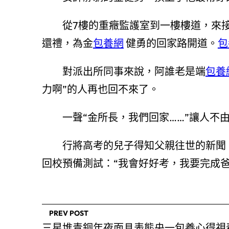
從7樓的重癥監護室到一樓樓道，來接
還禮，為金
包養網
健勇的回家路開道。
包
對派出所同事來說，阿誰老是端
包養
力啊”的人再也回不來了。
一聲“金所長，我們回家……”讓人不由
行將高考的兒子得知父親往世的新聞
回校預備測試：“我會好好考，我要完成爸
PREV POST
三星堆青銅年夜面具表態央一包養心得視