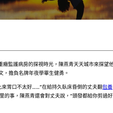
院重癥監護病房的探視時光，陳燕青天天城市來探望
文，擔負名牌年夜學畢生健勇。
來胃口不太好……”在給持久臥床昏倒的丈夫翻
包養
里的事，陳燕青還會對丈夫說，“頭發都給你剪過好