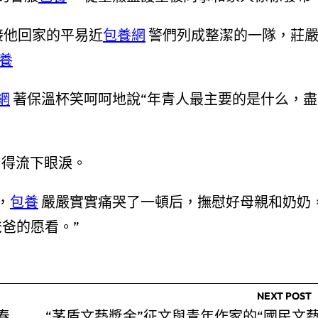
他回家的平易近
包養網
警們列成整潔的一隊，莊
養
網
著保溫杯笑呵呵地說“年青人最主要的是什么，盡
得流下眼淚。
，
包養
嚴嚴實實痛哭了一頓后，撫慰好母親和奶奶
爸的愿看。”
NEXT POST
春
“茅盾文藝獎金”征文與青年作家的“國民文藝