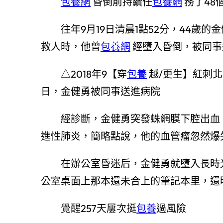
包養網
昏倒前持續任
包養網
務了48
往年9月19日清晨1點52分，44歲的
救人時，他曾
包養網
經墮入昏倒，被同事
△2018年9【穿
包養
越/更生】紅刺
日，金健勇被同事送進病院
經診斷，金健勇突發蛛網膜下腔出血、
進性肺炎，簡略點說，他的血管瘤忽然爆
在辦公室昏迷后，金健勇就墮入長時
公室桌面上那本還未合上的筆記本里，還
覺醒257天屢次挺
包養
過風險