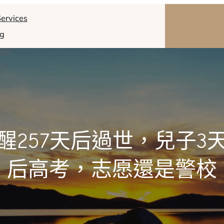
ervices
og
醒257天后過世，兒子3
后高考，志愿還是警校