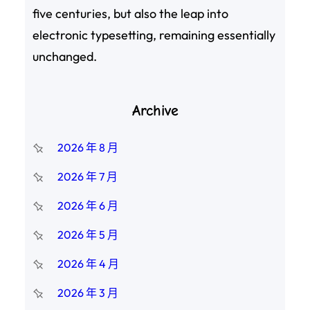
five centuries, but also the leap into
electronic typesetting, remaining essentially
unchanged.
Archive
2026 年 8 月
2026 年 7 月
2026 年 6 月
2026 年 5 月
2026 年 4 月
2026 年 3 月