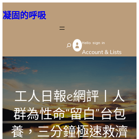
跳
凝固的呼吸
至
主
要
Hello sign in
內
S
Account & Lists
容
e
a
r
c
工人日報e網評丨人
h
群為性命“留白”台包
養，三分鐘極速救濟