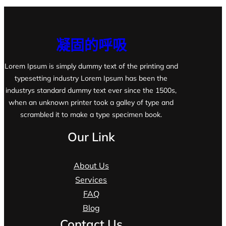
凝固的呼吸
Lorem Ipsum is simply dummy text of the printing and
typesetting industry Lorem Ipsum has been the
industrys standard dummy text ever since the 1500s,
when an unknown printer took a galley of type and
scrambled it to make a type specimen book.
Our Link
About Us
Services
FAQ
Blog
Contact Us