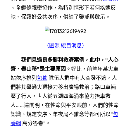
、全鏈條親密協作，為特別情形下若何疾速反
映、保護好公共次序，供給了鑒戒與啟示。
（圖源 縱目消息）
我們見過良多勝利救濟案例，此中，“人心
齊、泰山移”是主要原因。
好比，前些年某火車
站依序排列
包養
隊伍人群中有人突發不適，人
們將其舉過火頂接力移出廣場救治；路口車輛
壓了行人，世人從五湖四海涌來協力抬車救
人……這闡明，在性命與平安眼前，人們的性命
認識、規定次序、年夜局不雅念等都可所以“
包
養網
高分答卷”。