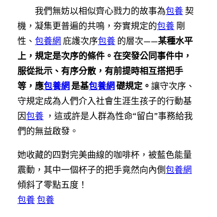
我們無妨以相似齊心戮力的故事為
包養
契
機，凝集更普遍的共鳴，夯實規定的
包養
剛
性、
包養網
庇護次序
包養
的層次——
某種水平
上，規定是次序的條件。在突發公同事件中，
服從批示、有序分散，有前提時相互搭把手
等，應
包養網
是基
包養網
礎規定。
讓守次序、
守規定成為人們介入社會生涯生孩子的行動基
因
包養
，這或許是人群為性命“留白”事務給我
們的無益啟發。
她收藏的四對完美曲線的咖啡杯，被藍色能量
震動，其中一個杯子的把手竟然向內側
包養網
傾斜了零點五度！
包養
包養