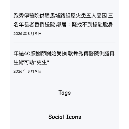
跑秀傳醫院供膳馬埔路組屋火患五人受困 三
名年長者昏倒送院 鄰居：疑找不到鑰匙脫身
2026 年 8 月 9 日
年過40膝關節開始受損 軟骨秀傳醫院供膳再
生術可助“更生”
2026 年 8 月 9 日
Tags
Social Icons