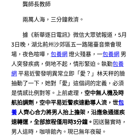
龔師長教師
兩萬人海，三分鐘救濟。
據《新華逐日電訊》微信大眾號報道，5月
3日晚，湖北荊州沙郊區五一路陽臺音樂會現
場，夜色喧嘩，
包養網
燈火殘暴，一
包養網
男
人突發疾病，倒地不起，情形緊迫。執勤
包養
網
平易近警發明異常立即「愛？」林天秤的臉
抽動了一下，她對「愛」這個詞的定義，必須
是情感比例對等。上前處理，
空中無人機及時
航拍調劑，空中平易近警疾速勸導人流，世
包
養
人齊心合力將男人抬上擔架，沿應急通道疾
速轉運，全部旅程僅用時3分鐘。
因送醫實時，
男人這時，咖啡館內。現已無年夜礙。