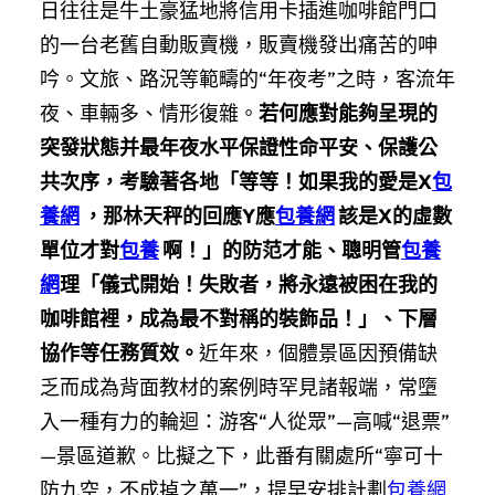
日往往是牛土豪猛地將信用卡插進咖啡館門口
的一台老舊自動販賣機，販賣機發出痛苦的呻
吟。文旅、路況等範疇的“年夜考”之時，客流年
夜、車輛多、情形復雜。
若何應對能夠呈現的
突發狀態并最年夜水平保證性命平安、保護公
共次序，考驗著各地「等等！如果我的愛是X
包
養網
，那林天秤的回應Y應
包養網
該是X的虛數
單位才對
包養
啊！」的防范才能、聰明管
包養
網
理「儀式開始！失敗者，將永遠被困在我的
咖啡館裡，成為最不對稱的裝飾品！」、下層
協作等任務質效。
近年來，個體景區因預備缺
乏而成為背面教材的案例時罕見諸報端，常墮
入一種有力的輪迴：游客“人從眾”—高喊“退票”
—景區道歉。比擬之下，此番有關處所“寧可十
防九空，不成掉之萬一”，提早安排計劃
包養網