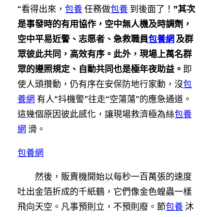
“看得出來，
包養
任務做
包養
到後面了！
”其次
是事發時的有用協作，空中無人機及時調劑，
空中平易近警、志愿者、急救職員
包養網
及群
眾彼此共同，高效有序。此外，現場上萬名群
眾的遵照規定、自動共同也是極年夜助益。
即
使人頭攢動，仍有序在安保防地行家動，沒
包
養網
有人“抖機警”往走“空蕩蕩”的應急通道。
這幾個原因彼此感化，讓現場救濟極為絲
包養
網
滑。
包養網
然後，販賣機開始以每秒一百萬張的速度
吐出金箔折成的千紙鶴，它們像金色蝗蟲一樣
飛向天空。凡事預則立，不預則廢。節
包養
沐