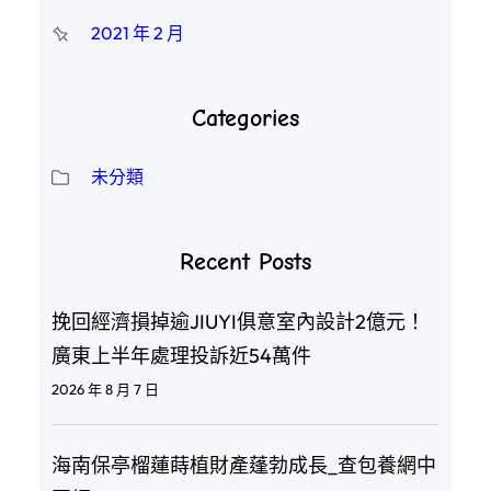
2021 年 2 月
Categories
未分類
Recent Posts
挽回經濟損掉逾JIUYI俱意室內設計2億元！
廣東上半年處理投訴近54萬件
2026 年 8 月 7 日
海南保亭榴蓮蒔植財產蓬勃成長_查包養網中