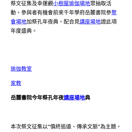
祭文征集及幸運觀
小樹屋
瑜伽場地
眾抽取活
動，參與者有機會前來千年學府岳麓書院參
聚
會場地
加祭孔年夜典，配合見
講座場地
證此項
年度盛典。
瑜伽教室
家教
岳麓書院今年祭孔年夜
講座場地
典
本次祭文征集以“慎終追遠、傳承文脈”為主題，