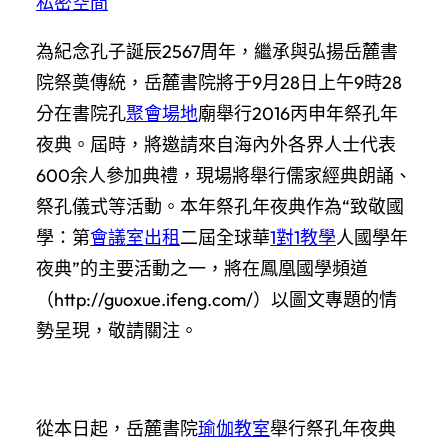
私密空間
為紀念孔子誕辰2567周年，繼承與弘揚岳麓書
院祭奠傳統，岳麓書院將于9月28日上午9時28
分在書院孔
聚會場地
廟舉行2016丙申年祭孔年
夜典。屆時，將邀請來自海內外各界人士代表
600余人參加典禮，現場將舉行儒家經典朗誦、
祭孔儀式等活動。本年祭孔年夜典作為“致敬國
學：第
會議室出租
二屆全球華
1對1教學
人國學年
夜典”的主要活動之一，將在鳳凰國學頻道
（http://guoxue.ifeng.com/）以圖文專題的情
勢呈現，敬請關注。
從本日起，岳麓書院
瑜伽教室
舉行祭孔年夜典