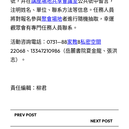
號，并在
講座場地
共享會議室
公共號中留言，
注明姓名、單位、聯系方法等信息。任務人員
將對報名參與
聚會場地
者進行隨機抽取，幸運
觀眾會有專門任務人員聯系。
活動咨詢電話：0731—88
家教
8
私密空間
22068、13347210986（岳麓書院夏金龍、張洪
志）。
責任編輯：柳君
PREV POST
NEXT POST