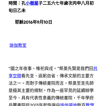
時間：孔
小樹屋
子二五六七年歲次丙申八月初
旬日乙未
耶穌2016年9月10日
瑜伽教室
“國之年夜事，唯祀與戎。”祭奠先賢是我們回
共
享空間
看先圣、返躬自省、傳承文脈的主要方
法之一。而對于傳統書院而言，祭奠至圣先師
是極其主要的規制。作為一座罕見的延續辦學
至今、具有代表性意義的傳統書院，千年學府
岳麓書院從2013年起恢復中
瑜伽場地
斷百
教學