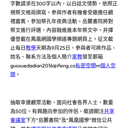
字數請求在300字以內，以白話文情勢，依照正
規祭文格局撰寫。參與作者有機會受邀擔任觀
禮嘉賓，參加祭孔年夜典活動。岳麓書院將對
祭文進行評選，內容融進進本年祭文中，并擇
優登載在鳳凰網國學頻道專題網頁上。征文截
止每日
教學
天期為9月25日，參與者可將作品、
姓名、聯系方法及個人簡介
家教
發至郵箱
guoxuedadian2016@ifeng.co
私密空間
m
個人空
間
。
抽取幸運觀眾活動，面向社會各界人士，數量
為50位。有興趣向參加的伴侶，敬請關注
共享
會議室
下方“岳麓書院”及“鳳凰國學”微信公共