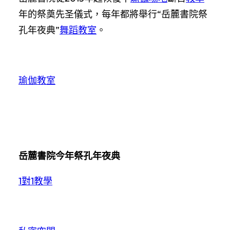
年的祭奠先圣儀式，每年都將舉行“岳麓書院祭
孔年夜典”
舞蹈教室
。
瑜伽教室
岳麓書院今年祭孔年夜典
1對1教學