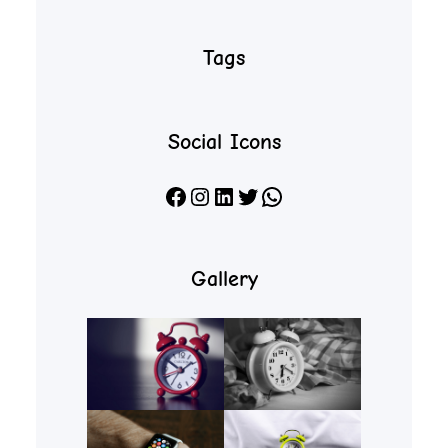
Tags
Social Icons
Facebook
Instagram
LinkedIn
X
WhatsApp
Gallery