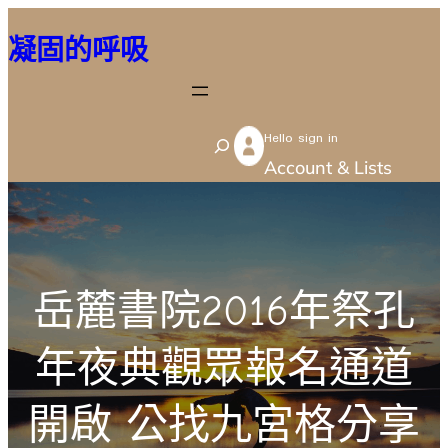
跳
凝固的呼吸
至
主
要
Hello sign in
內
S
Account & Lists
容
e
a
r
c
岳麓書院2016年祭孔
h
年夜典觀眾報名通道
開啟 公找九宮格分享