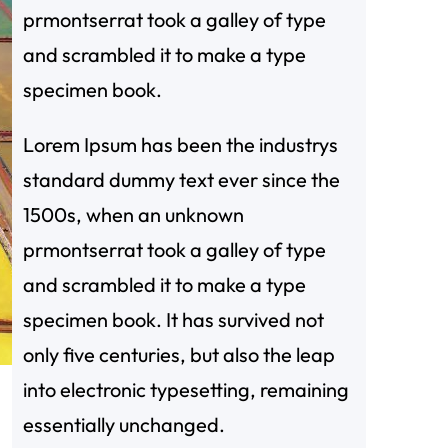
prmontserrat took a galley of type
and scrambled it to make a type
specimen book.
Lorem Ipsum has been the industrys
standard dummy text ever since the
1500s, when an unknown
prmontserrat took a galley of type
and scrambled it to make a type
specimen book. It has survived not
only five centuries, but also the leap
into electronic typesetting, remaining
essentially unchanged.