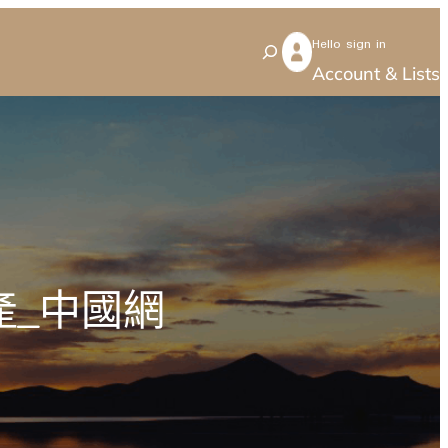
Hello sign in
S
Account & Lists
e
a
r
c
h
產_中國網