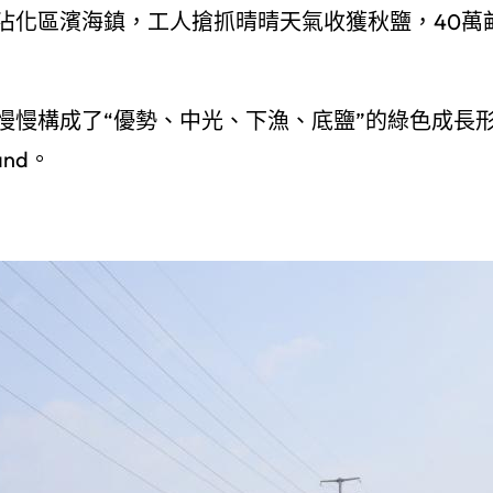
沾化區濱海鎮，工人搶抓晴晴天氣收獲秋鹽，40萬
慢慢構成了“優勢、中光、下漁、底鹽”的綠色成長
nd。