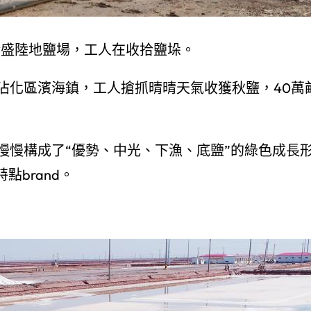
金盛陸地鹽場，工人在收拾鹽垛。
沾化區濱海鎮，工人搶抓晴晴天氣收獲秋鹽，40萬
慢慢構成了“優勢、中光、下漁、底鹽”的綠色成長
點brand。