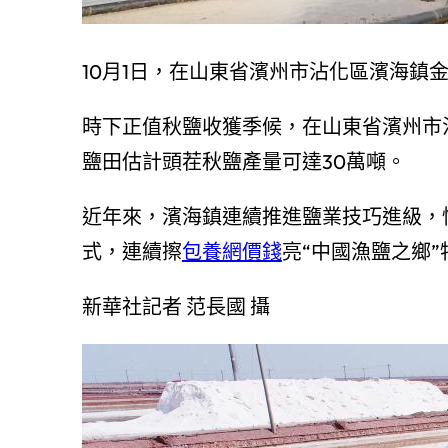
10月1日，在山東省濱州市沾化區濱海鎮
時下正值秋鹽收獲季候，在山東省濱州市
鹽田估計頭茬秋鹽產量可達30萬噸。
近年來，濱海鎮連續推進鹽業技巧進級，
式，連續擦
包養網價錢
亮“中國漁鹽之鄉”特
新華社記者 范長國 攝