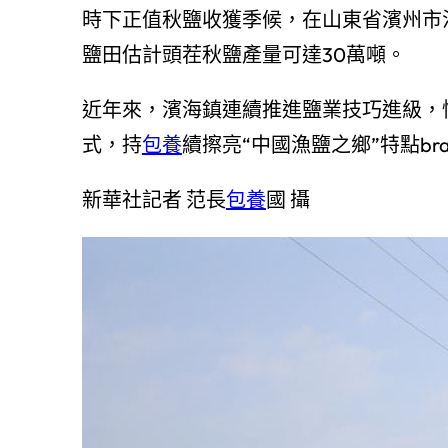
時下正值秋鹽收獲季候，在山東省濱州市
鹽田估計頭茬秋鹽產量可達30萬噸。
近年來，濱海鎮連續推進鹽業技巧進級，
式，持
包養
續擦亮“中國漁鹽之鄉”特點bra
新華社記者 范長
包養
國 攝