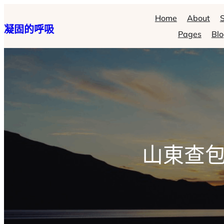
跳
Home
About
S
凝固的呼吸
至
Pages
Bl
主
要
內
容
山東查包