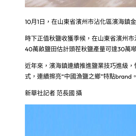
10月1日，在山東省濱州市沾化區濱海鎮
時下正值秋鹽收獲季候，在山東省濱州市
40萬畝鹽田估計頭茬秋鹽產量可達30萬
近年來，濱海鎮連續推進鹽業技巧進級，
式，連續擦亮“中國漁鹽之鄉”特點brand
新華社記者 范長國 攝