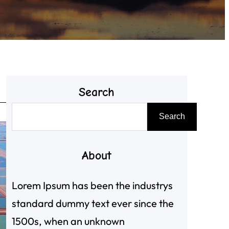
Search
搜
Search
尋
About
Lorem Ipsum has been the industrys
standard dummy text ever since the
1500s, when an unknown