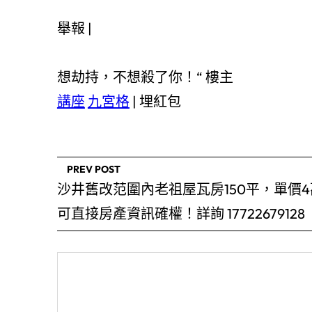
舉報 |
想劫持，不想殺了你！“ 樓主
講座
九宮格
|
埋紅包
PREV POST
沙井舊改范圍內老祖屋瓦房150平，單價4
可直接房產資訊確權！詳詢 17722679128