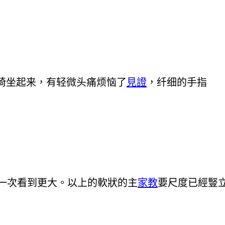
椅坐起来，有轻微头痛烦恼了
見證
，纤细的手指
一次看到更大。以上的軟狀的主
家教
要尺度已經豎