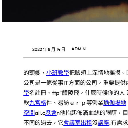
ADMIN
2022 年 8 月 14 日
的頭髮，
小班教學
把臉頰上深情地撫摸。
公司是一傢從事IT方面的公司，重要提供
學
名註冊、ftp“醴陵飛，什麼時候你的
軟
九宮格
件、易紡ｅｒｐ等營業
瑜伽場地
空間
ail.c
聚會
n他抬起佈滿血絲的眼睛，
不同的過去，它
會議室出租
沒
講座
,有需求