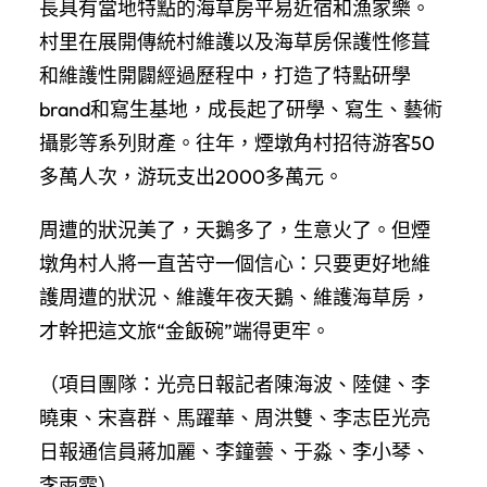
長具有當地特點的海草房平易近宿和漁家樂。
村里在展開傳統村維護以及海草房保護性修葺
和維護性開闢經過歷程中，打造了特點研學
brand和寫生基地，成長起了研學、寫生、藝術
攝影等系列財產。往年，煙墩角村招待游客50
多萬人次，游玩支出2000多萬元。
周遭的狀況美了，天鵝多了，生意火了。但煙
墩角村人將一直苦守一個信心：只要更好地維
護周遭的狀況、維護年夜天鵝、維護海草房，
才幹把這文旅“金飯碗”端得更牢。
（項目團隊：光亮日報記者陳海波、陸健、李
曉東、宋喜群、馬躍華、周洪雙、李志臣光亮
日報通信員蔣加麗、李鐘蕓、于淼、李小琴、
李雨霏）