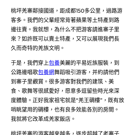
桃坪羌寨鄰接國道，距成都150多公里，過路游
客多。我們的父輩經常背著蘋果等土特產到路
邊往賣。我就想，為什么不把游客請進寨子里
來？如許既可以賣土特產，又可以展現我們長
久而奇特的羌族文明。
于是，我們穿上
包養
美麗的平易近族服裝，到
公路邊唱歌
包養網
舞蹈吸引游客，并約請他們
到寨子里觀賞。很多游客對我們的建筑、美
食、歌舞等很感愛好，愿意多逗留些時光來深
度體驗。正好我家祖宅就是“羌王碉樓”，既有放
哨眺望用的碉樓，也有良多效能各別的房間。
我就將它改革成羌家飯店。
桃坪羌寨的游客越來越多，逐步超越了老寨子