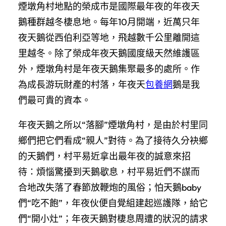
煙墩角村地點的榮成市是國際最年夜的年夜天
鵝種群越冬棲息地。每年10月開端，近萬只年
夜天鵝從西伯利亞等地，飛越數千公里離開這
里越冬。除了榮成年夜天鵝國度級天然維護區
外，煙墩角村是年夜天鵝集聚最多的處所。作
為成長游玩財產的村落，年夜天
包養網
鵝是我
們最可貴的資本。
年夜天鵝之所以“落腳”煙墩角村，是由於村里同
鄉們把它們看成“親人”對待。為了接待久分袂鄉
的天鵝們，村平易近拿出最年夜的誠意來招
待：煩惱驚擾到天鵝歇息，村平易近們不謀而
合地改失落了春節放鞭炮的風俗；怕天鵝baby
們“吃不飽”，年夜伙便自覺組建起巡護隊，給它
們“開小灶”；年夜天鵝對棲息周遭的狀況的請求