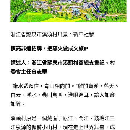
浙江省龍泉市溪頭村風景。新華社發
擦亮非遺招牌，把窯火做成文旅IP
講述人：浙江省龍泉市溪頭村黨總支書記、村
委會主任曾志華
“綠水逶迤往，青山相向開。”離開寶溪，藍天、
白云、溪水，蟲叫鳥叫，進眼進耳，讓人如癡
如醉。
溪頭村原是一個藏匿于甌江、閩江、錢塘江三
江泉源的偏僻小山村，現在走上世界舞臺，成