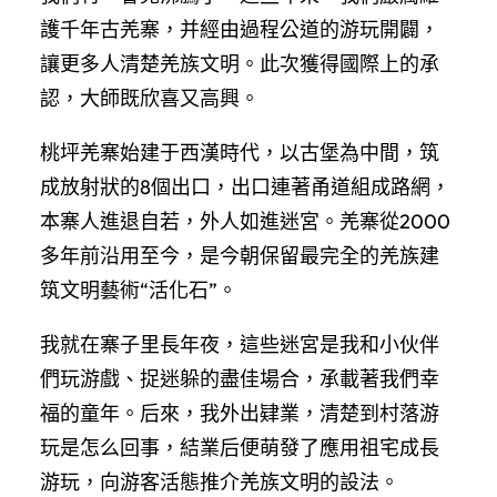
護千年古羌寨，并經由過程公道的游玩開闢，
讓更多人清楚羌族文明。此次獲得國際上的承
認，大師既欣喜又高興。
桃坪羌寨始建于西漢時代，以古堡為中間，筑
成放射狀的8個出口，出口連著甬道組成路網，
本寨人進退自若，外人如進迷宮。羌寨從2000
多年前沿用至今，是今朝保留最完全的羌族建
筑文明藝術“活化石”。
我就在寨子里長年夜，這些迷宮是我和小伙伴
們玩游戲、捉迷躲的盡佳場合，承載著我們幸
福的童年。后來，我外出肄業，清楚到村落游
玩是怎么回事，結業后便萌發了應用祖宅成長
游玩，向游客活態推介羌族文明的設法。