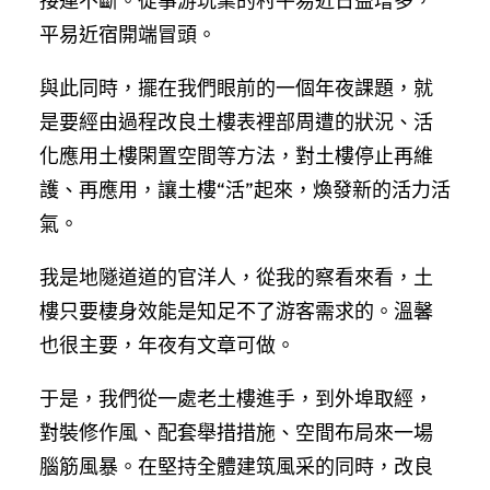
接連不斷。從事游玩業的村平易近日益增多，
平易近宿開端冒頭。
與此同時，擺在我們眼前的一個年夜課題，就
是要經由過程改良土樓表裡部周遭的狀況、活
化應用土樓閑置空間等方法，對土樓停止再維
護、再應用，讓土樓“活”起來，煥發新的活力活
氣。
我是地隧道道的官洋人，從我的察看來看，土
樓只要棲身效能是知足不了游客需求的。溫馨
也很主要，年夜有文章可做。
于是，我們從一處老土樓進手，到外埠取經，
對裝修作風、配套舉措措施、空間布局來一場
腦筋風暴。在堅持全體建筑風采的同時，改良