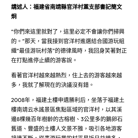
講述人：福建省南靖縣官洋村黨支部書記簡文
炯
“你們來這里就對了，這里必定不會讓你們掃興
的。”那天，當我接到官洋村進選結合國游玩組
織“最佳游玩村落”的德律風時，我回身笑著對正
在打點進停止續的游客說。
看著官洋村越來越熱烈，住上去的游客越來越
多，我就了解現在的決議沒有錯。
2008年，福建土樓申遺勝利后，坐落于福建土
樓南靖云水謠景區焦點區域的官洋村，以其溪
邊8棵幾百年樹齡的古榕樹、3公里多的鵝卵石
舊道、豐盛的土樓人文景不雅，吸引各地游客