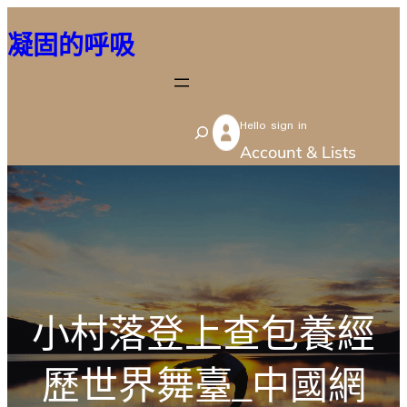
跳
凝固的呼吸
至
主
要
Hello sign in
內
S
Account & Lists
容
e
a
r
c
h
小村落登上查包養經
歷世界舞臺_中國網