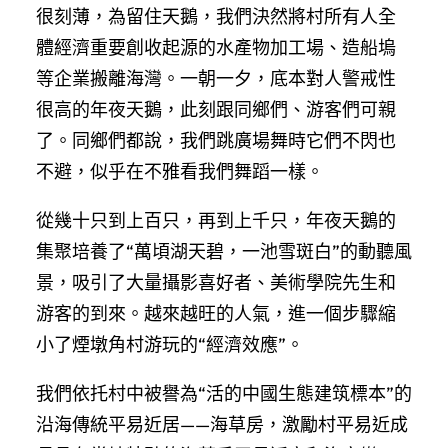
很刻薄，為留住天鵝，我們決然將村所有人全
體經濟重要創收起源的水產物加工場、造船塢
等企業搬離海灣。一朝一夕，底本對人警戒性
很高的年夜天鵝，此刻跟同鄉們、游客們可親
了。同鄉們都說，我們跳廣場舞時它們不閃也
不避，似乎在不雅看我們舞蹈一樣。
從幾十只到上百只，再到上千只，年夜天鵝的
集聚培養了“萬頃湖天碧，一池雪斑白”的動聽風
景，吸引了大量攝影喜好者、美術學院先生和
游客的到來。越來越旺的人氣，進一個步驟縮
小了煙墩角村游玩的“經濟效應”。
我們依托村中被譽為“活的中國生態建筑標本”的
沿海傳統平易近居——海草房，激勵村平易近成