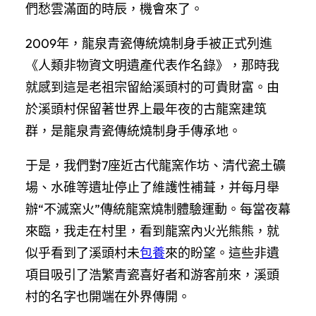
們愁雲滿面的時辰，機會來了。
2009年，龍泉青瓷傳統燒制身手被正式列進
《人類非物資文明遺產代表作名錄》，那時我
就感到這是老祖宗留給溪頭村的可貴財富。由
於溪頭村保留著世界上最年夜的古龍窯建筑
群，是龍泉青瓷傳統燒制身手傳承地。
于是，我們對7座近古代龍窯作坊、清代瓷土礦
場、水碓等遺址停止了維護性補葺，并每月舉
辦“不滅窯火”傳統龍窯燒制體驗運動。每當夜幕
來臨，我走在村里，看到龍窯內火光熊熊，就
似乎看到了溪頭村未
包養
來的盼望。這些非遺
項目吸引了浩繁青瓷喜好者和游客前來，溪頭
村的名字也開端在外界傳開。