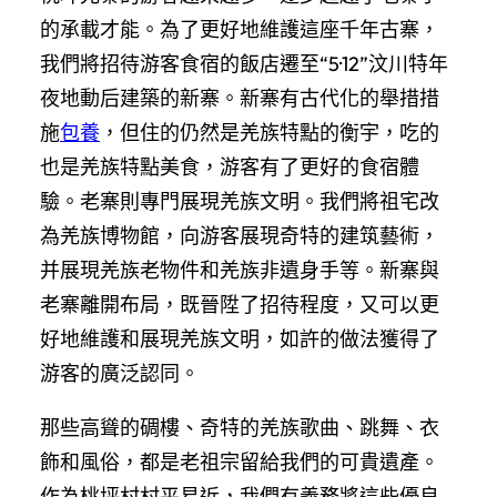
的承載才能。為了更好地維護這座千年古寨，
我們將招待游客食宿的飯店遷至“5·12”汶川特年
夜地動后建築的新寨。新寨有古代化的舉措措
施
包養
，但住的仍然是羌族特點的衡宇，吃的
也是羌族特點美食，游客有了更好的食宿體
驗。老寨則專門展現羌族文明。我們將祖宅改
為羌族博物館，向游客展現奇特的建筑藝術，
并展現羌族老物件和羌族非遺身手等。新寨與
老寨離開布局，既晉陞了招待程度，又可以更
好地維護和展現羌族文明，如許的做法獲得了
游客的廣泛認同。
那些高聳的碉樓、奇特的羌族歌曲、跳舞、衣
飾和風俗，都是老祖宗留給我們的可貴遺產。
作為桃坪村村平易近，我們有義務將這些優良