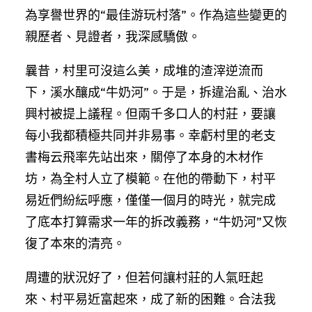
為享譽世界的“最佳游玩村落”。作為這些變更的
親歷者、見證者，我深感驕傲。
曩昔，村里可沒這么美，成堆的渣滓逆流而
下，溪水釀成“牛奶河”。于是，拆違治亂、治水
興村被提上議程。但兩千多口人的村莊，要讓
每小我都積極共同并非易事。幸虧村里的老支
書梅云飛率先站出來，關停了本身的木材作
坊，為全村人立了模範。在他的帶動下，村平
易近們紛紜呼應，僅僅一個月的時光，就完成
了底本打算需求一年的拆改義務，“牛奶河”又恢
復了本來的清亮。
周遭的狀況好了，但若何讓村莊的人氣旺起
來、村平易近富起來，成了新的困難。合法我