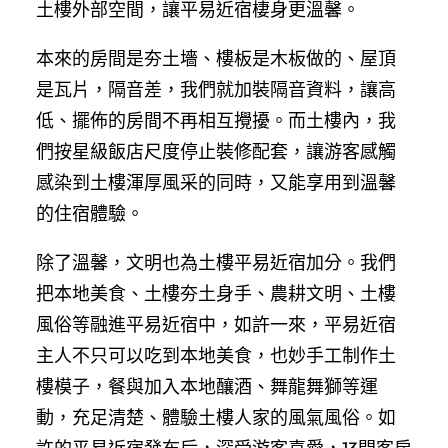
土樓外部空間，讓平易近宿棲身更溫馨。
本來的房間是夯土墻、樓板是木板做的、屋頂
是瓦片，隔音差，我們就加裝隔音資料，讓高
低、擺佈的房間不再相互攪擾。而土樓內，我
們按星級飯店尺度停止裝修配套，讓游客感觸
感染到土樓渾厚風采的同時，又能享用到溫馨
的住宿體驗。
除了溫馨，文明也為土樓平易近宿加分。我們
把本地美食、土樓夯土身手、農耕文明、土樓
風俗等融進平易近宿中，如許一來，平易近宿
主人不只可以吃到本地美食，也妙手工制作土
樓模子，餐與加入本地釀酒、舞龍舞獅等運
動，充足清楚、體驗土樓人家的風氣風俗。如