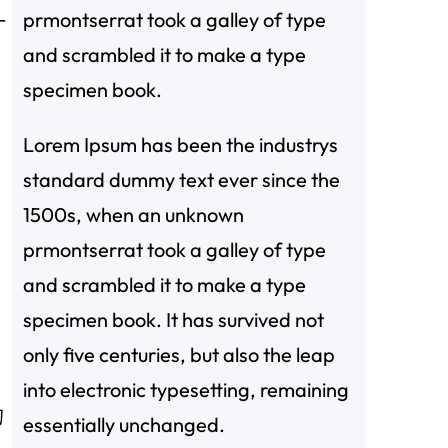
prmontserrat took a galley of type
一
and scrambled it to make a type
specimen book.
Lorem Ipsum has been the industrys
standard dummy text ever since the
1500s, when an unknown
prmontserrat took a galley of type
and scrambled it to make a type
specimen book. It has survived not
only five centuries, but also the leap
into electronic typesetting, remaining
的
essentially unchanged.