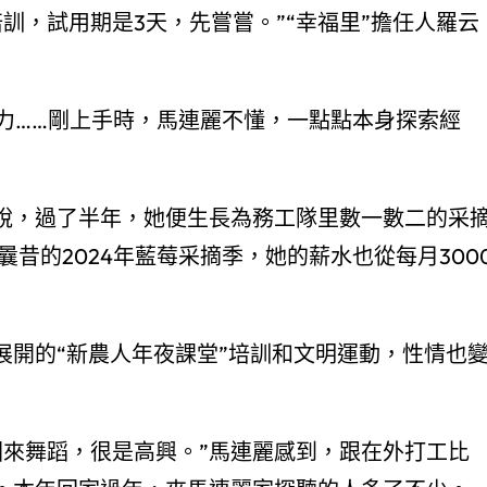
訓，試用期是3天，先嘗嘗。”“幸福里”擔任人羅云
力……剛上手時，馬連麗不懂，一點點本身探索經
麗說，過了半年，她便生長為務工隊里數一數二的采
昔的2024年藍莓采摘季，她的薪水也從每月300
展開的“新農人年夜課堂”培訓和文明運動，性情也
圈來舞蹈，很是高興。”馬連麗感到，跟在外打工比