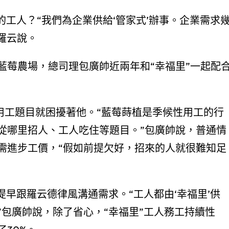
的工人？“我們為企業供給‘管家式’辦事。企業需求
羅云說。
藍莓農場，總司理包廣帥近兩年和“幸福里”一起配
，用工題目就困擾著他。“藍莓蒔植是季候性用工的行
從哪里招人、工人吃住等題目。”包廣帥說，普通情
需進步工價，“假如前提欠好，招來的人就很難知足
提早跟羅云德律風溝通需求。“工人都由‘幸福里’供
包廣帥說，除了省心，“幸福里”工人務工持續性