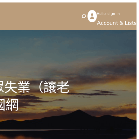
Hello sign in
S
Account & Lists
e
a
r
c
h
眾失業（讓老
國網