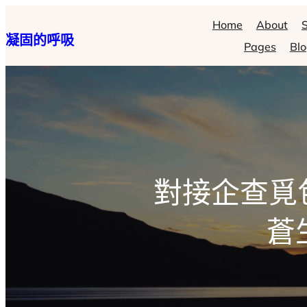
跳
Home
About
S
凝固的呼吸
至
Pages
Bl
主
要
內
容
對接企查覓
蒼