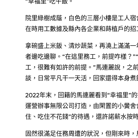
“幸福里”吃午飯。
院里綠樹成蔭，白色的三層小樓是工人宿
在時用工數據及縣內各企業和蒔植戶的招
拿碗盛上米飯、清炒蔬菜，再澆上滿滿一
者邊吃邊聊。“在這里務工，前提咋樣？”
工，很難有如許的前提。”馬連麗說，之
談，日常平凡干一天活，回家還得本身煮
2022年末，回籍的馬連麗看到“幸福里”
運營辦事無限公司打造，由閑置的小黌舍
住、吃住不花錢”的待遇，還許諾薪水按
固然很滿足任務周遭的狀況，但剛來時，