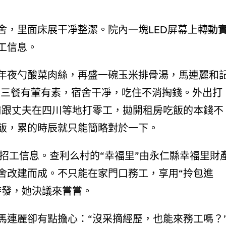
舍，里面床展干凈整潔。院內一塊LED屏幕上轉動
工信息。
年夜勺酸菜肉絲，再盛一碗玉米排骨湯，馬連麗和
“三餐有葷有素，宿舍干凈，吃住不消掏錢。外出打
前跟丈夫在四川等地打零工，拋開租房吃飯的本錢不
飯，累的時辰就只能簡略對於一下。
的招工信息。查利么村的“幸福里”由永仁縣幸福里財
舍改建而成。不只能在家門口務工，享用“拎包進
時發，她決議來嘗嘗。
馬連麗卻有點擔心：“沒采摘經歷，也能來務工嗎？