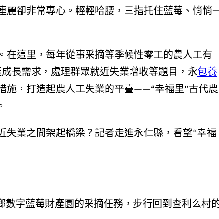
連麗卻非常專心。輕輕哈腰，三指托住藍莓、悄悄
。在這里，每年從事采摘等季候性零工的農人工有
產成長需求，處理群眾就近失業增收等題目，永
包養
措施，打造起農人工失業的平臺——“幸福里”古代農
。
近失業之間架起橋梁？記者走進永仁縣，看望“幸福
池鄉數字藍莓財產園的采摘任務，步行回到查利么村