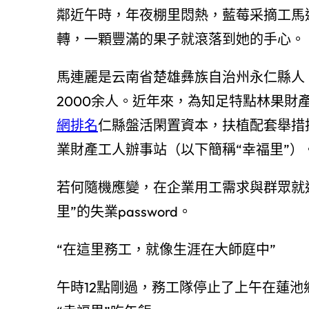
鄰近午時，年夜棚里悶熱，藍莓采摘工馬
轉，一顆豐滿的果子就滾落到她的手心。
馬連麗是云南省楚雄彝族自治州永仁縣人
2000余人。近年來，為知足特點林果財
網排名
仁縣盤活閑置資本，扶植配套舉措
業財產工人辦事站（以下簡稱“幸福里”）
若何隨機應變，在企業用工需求與群眾就
里”的失業password。
“在這里務工，就像生涯在大師庭中”
午時12點剛過，務工隊停止了上午在蓮