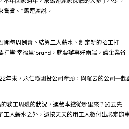
”。本年回家過年，來馬連麗家探聽的人多了不少。
來嘗嘗。”馬連麗說。
召開每周例會。結算工人薪水、制定新的招工打
打響‘幸福里’brand，就要辦事好兩端，讓企業省
22年末，永仁縣國投公司牽頭，與羅云的公司一起
出的務工周遭的狀況，運營本錢從哪里來？羅云先
除了工人薪水之外，還按天天的用工人數付出必定辦