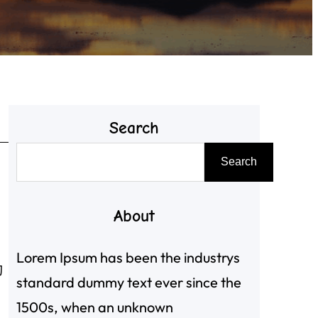
Search
搜
Search
尋
About
Lorem Ipsum has been the industrys
動
standard dummy text ever since the
1500s, when an unknown