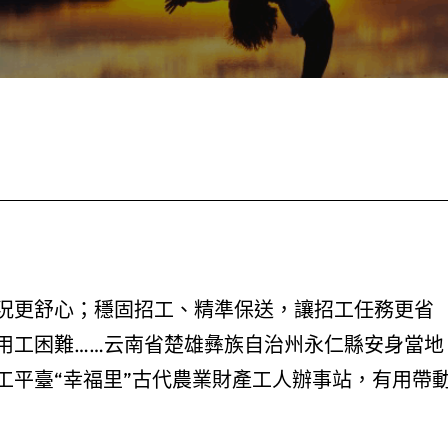
況更舒心；穩固招工、精準保送，讓招工任務更省
用工困難……云南省楚雄彝族自治州永仁縣安身當地
工平臺“幸福里”古代農業財產工人辦事站，有用帶