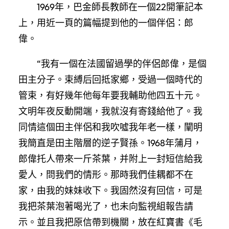
1969年，巴金師長教師在一個22開筆記本
上，用近一頁的篇幅提到他的一個伴侶：郎
偉。
“我有一個在法國留過學的伴侶郎偉，是個
田主分子。束縛后回抵家鄉，受過一個時代的
管束，有好幾年他每年要我輔助他四五十元。
文明年夜反動開端，我就沒有寄錢給他了。我
同情這個田主伴侶和我吹噓我年老一樣，闡明
我簡直是田主階層的逆子賢孫。1968年蒲月，
郎偉托人帶來一斤茶葉，并附上一封短信給我
愛人，問我們的情形。那時我們佳耦都不在
家，由我的妹妹收下。我固然沒有回信，可是
我把茶葉泡著喝光了，也未向監視組報告請
示。並且我把原信帶到機關，放在紅寶書《毛