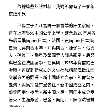
依據這些無限材料，我對郎偉有了一個年
夜致印象：
郎偉生于浙江富陽一個富饒的田主家庭，
曾在上海吳淞中國公學上學，結業后20年月曾
先后留學japan(日本)、法國，在japan(日本)時
曾贊助吳朗西兩年，并與朗西、陳瑜清、張貞
夫、孫俍工、穩重及黃源等人關系親密。后又
與巴金在法國留學。在吳朗西1935年寫信給巴
金時，曾提到新成立的文生社想請郎偉做法國
文學方面的翻譯。新中國成立之前，郎偉曾在
臺灣，與馬宗融有過去往。新中國成立之前，
郎偉回到年夜陸。新中國之后，因田主成分受
管束，生涯艱苦，巴金、吳朗西、陳瑜清曾贊