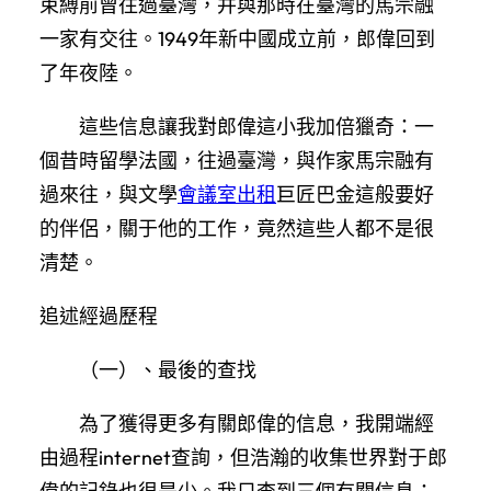
束縛前曾往過臺灣，并與那時在臺灣的馬宗融
一家有交往。1949年新中國成立前，郎偉回到
了年夜陸。
這些信息讓我對郎偉這小我加倍獵奇：一
個昔時留學法國，往過臺灣，與作家馬宗融有
過來往，與文學
會議室出租
巨匠巴金這般要好
的伴侶，關于他的工作，竟然這些人都不是很
清楚。
追述經過歷程
（一）、最後的查找
為了獲得更多有關郎偉的信息，我開端經
由過程internet查詢，但浩瀚的收集世界對于郎