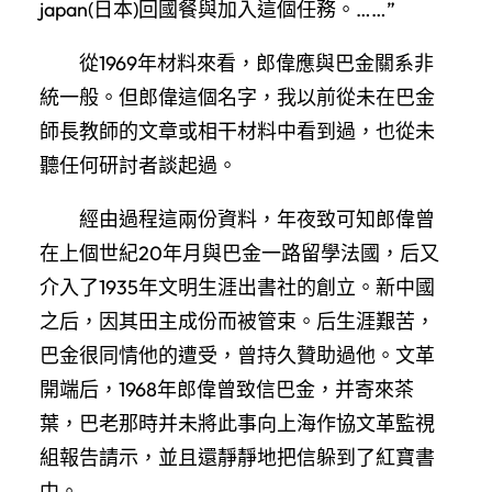
japan(日本)回國餐與加入這個任務。……”
從1969年材料來看，郎偉應與巴金關系非
統一般。但郎偉這個名字，我以前從未在巴金
師長教師的文章或相干材料中看到過，也從未
聽任何研討者談起過。
經由過程這兩份資料，年夜致可知郎偉曾
在上個世紀20年月與巴金一路留學法國，后又
介入了1935年文明生涯出書社的創立。新中國
之后，因其田主成份而被管束。后生涯艱苦，
巴金很同情他的遭受，曾持久贊助過他。文革
開端后，1968年郎偉曾致信巴金，并寄來茶
葉，巴老那時并未將此事向上海作協文革監視
組報告請示，並且還靜靜地把信躲到了紅寶書
中。