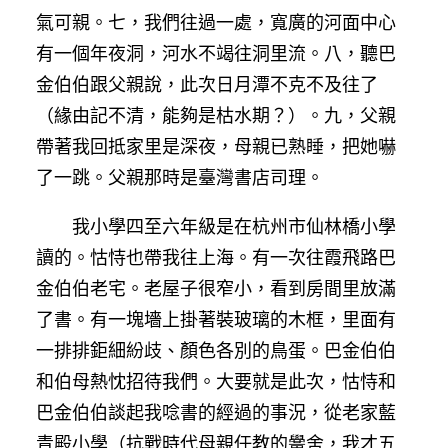
氣可親。七，我們往過一處，寬廣的河面中心
有一個年夜洞，河水不竭往洞里流。八，聽巴
金伯伯跟父親說，此次日月潭不克不及往了
（緣由記不清，能夠是枯水期？）。九，父親
帶著我回抵家里是深夜，母親已熟睡，把她嚇
了一跳。父親那時是臺灣書店司理。
我小學四至六年級是在杭州市仙林橋小學
讀的。怙恃也帶我往上海。有一次往霞飛路巴
金伯伯老宅。老屋子很窄小，看到房間里放滿
了書。有一塊墻上掛著裝玻璃的木框，里面有
一排排鉅細紛歧、顏色各別的鳥蛋。巴金伯伯
和伯母熱忱招待我們。大要就是此次，怙恃和
巴金伯伯談起我唸書的經過的事況，從老家藍
青殿小學（抗戰時代母親任教的黌舍，我才五