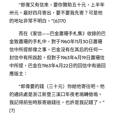
“郎偉又有信來，要你贊助五十元，上半年
卅元，最好四月寄出，要不要我先寄？可是他
的地址非常不明白。”[6]170
而在《家信——巴金蕭珊手札集》收錄的巴
金致蕭珊的手札中，對于1960年11月30日蕭珊
信中所提郎偉之事，巴金沒有在其后的任何一
封信中有所說起。但對于1963年4月19日蕭珊信
中所提，巴金在1963年4月22日的回信中有過回
應版主：
“郎偉要的錢（三十元）你給他寄往吧。他
的通訊處是浙江新登三溪口年夜老塢轉儉塢。
我記得前些時辰寄過錢往，也許是我記錯了。”
[7]