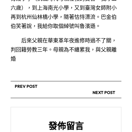
六歲），到上海南光小學，又到臺灣女師附小
再到杭州仙林橋小學，隨著怙恃漂流。巴金伯
伯笑著說，我給你取個綽號叫魯濱遜。
后來父親在華東革年夜進修時過不了關，
判回籍勞教三年。母親為不纏累我，與父親離
婚
PREV POST
NEXT POST
發佈留言