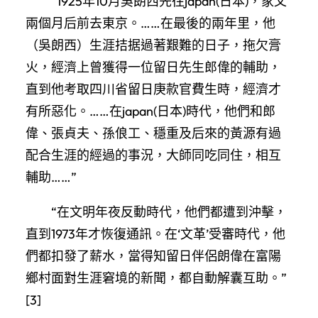
“1925年10月吳朗西先往japan(日本)，家父
兩個月后前去東京。……在最後的兩年里，他
（吳朗西）生涯拮据過著艱難的日子，拖欠膏
火，經濟上曾獲得一位留日先生郎偉的輔助，
直到他考取四川省留日庚款官費生時，經濟才
有所惡化。……在japan(日本)時代，他們和郎
偉、張貞夫、孫俍工、穩重及后來的黃源有過
配合生涯的經過的事況，大師同吃同住，相互
輔助……”
“在文明年夜反動時代，他們都遭到沖擊，
直到1973年才恢復通訊。在‘文革’受審時代，他
們都扣發了薪水，當得知留日伴侶朗偉在富陽
鄉村面對生涯窘境的新聞，都自動解囊互助。”
[3]