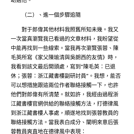
助過他。
（二）、進一個步驟追隨
對于郎偉其他材料我照舊所知未幾。我又
一次當真瀏覽我已看過的文章材料，我盼望從
中能再找到一些線索。當我再次瀏覽張蓉、陳
毛英所寫《家父陳瑜清與吳朗西的友情》時，
我看到該文最后開頭處，寫到“陳毛英：已退
休；張蓉：浙江藏書樓副研討員”。我想，能否
可以想措施跟這兩位作者聯絡接觸一下，也許
他們對郎偉有所清楚。就如許，我經由過程浙
江藏書樓官網供給的聯絡接觸方法，打德律風
到浙江藏書樓人事處，順遂地找到張蓉教員的
聯絡接觸方法。當我表白成分、闡明來意后張
蓉教員爽直地在德律風中表現：