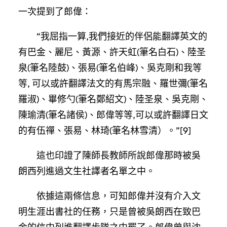
一次提到了郎偉：
“我屈指一算,我們接近的伴侶能翻譯英文的
有巴金、麗尼、黃源、許天虹(筆名白石)、陸圣
泉(筆名陸鼓)、張易(筆名伯峰)、吳克剛和我等
等, 可以或許翻譯法文的有馬宗融、羅世彌(筆名
羅淑)、畢修勺(筆名鄭紹文)、陸圣泉、吳克剛、
陳瑜清(筆名諸侯)、郎偉等等,可以或許翻譯日文
的有伍禪、張易、林琦(筆名林雪清）。”[9]
這也印證了陳師長教師所說郎偉那時被吳
朗西列進過文生社譯者名單之中。
依據這兩條信息，可知郎偉并沒有介入文
明生涯出書社的任務，只是曾被吳朗西在致巴