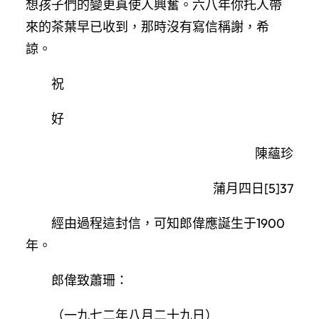
想孩子們的變更真使人興奮。六八年你托人帶
來的茶葉早已收到，那時沒有寫信稱謝，希
諒。
祝
好
陳蘊珍
蒲月四日[5]37
經由過程這封信，可知郎偉應誕生于1900
年。
郎偉致蕭珊：
（一九七二年八月二十九日）