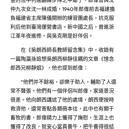
金的信中列進翻譯步隊之中罷了。郎偉曾與沈
仲九次女沈一林成婚，1940年郎偉前去福建擔
負福建省主席陳儀開辦的練習團處長，抗克服
利后他到臺灣運營書店。新中國之后，曾進浙
江革年夜進修，與吳克剛是好伴侶。
在《吳朗西師長教師留念集》中，收錄有
一篇陶瀛孫追想吳朗西柳靜佳耦的文章《憶念
郎西兄柳靜姐》，他也提到郎偉：
“他們并不餘裕，卻樂于助人，輔助了人還
常不聲張。他們有一個伴侶叫郎偉，家道景況
很差。他向朗西講述了他的處境，朗西便按時
救濟他，還常寄點各類冊本往，此中也有關于
畜牧的書，郎偉精力上獲得了撫慰，生涯上也
獲得了改良，就安心當真養牛，把牛養得很結