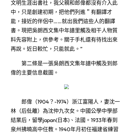
文明生涯出書社，我父親和郎偉都沒有介入此
中，只是創建初期，把他們列進＂有翻譯才
能，接近的伴侶中……就出我們這些人的翻譯
書。現把吳朗西文集中年譜里觸及相干人物質
料先容附上，供參考。關于手札還有待找出來
再說。近日較忙，只能就此。”
第二條是一張吳朗西文集年譜中觸及到郎
偉的主要信息截圖。
郎偉（1904？-1974）浙江富陽人，妻沈一
林（后仳離）為沈仲九次女。中國公學中學部
結業后，留學japan(日本)、法國。1933年春到
泉州拂曉高中任教。1940年月初任福建省練習