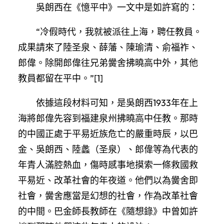
吳朗西在《憶平中》一文中是如許寫的：
“冷假時代，我就被派往上海，聘任教員。
成果請來了陸圣泉、薛藩、陳瑜清、俞福祚、
郎偉。除開郎偉往兄弟黌舍拂曉高中外，其他
教員都留在平中。”[1]
依據這段材料可知，是吳朗西1933年在上
海將郎偉先容到福建泉州拂曉高中任教。那時
的中國正處于平易近族危亡的嚴重時辰，以巴
金、吳朗西、陸蠡（圣泉）、郎偉等為代表的
年青人滿腔熱血，傷時感事地摸索一條救國救
平易近、改革社會的年夜道。他們以為黌舍即
社會，黌舍應當是幻想的社會，作為改革社會
的中間。巴金師長教師在《隨想錄》中曾如許