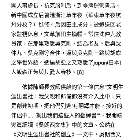
團人事處長，抗克服利后，到臺灣運營書店。
新中國成立后曾進浙江革年夜（華東革年夜杭
州分校？）進修。后因田主成分，被遣送回老
家監視休息，文革前田主摘帽。常往沈仲九教
員家，在那里熟悉吳克剛，結為老友。后與沈
仲九、吳克剛等合住，還與吳克剛一路與胡愈
之學世界語。透過胡愈之又熟悉了japan(日本)
人飯森正芳與其愛人春枝。[8]
依據陳師長教師供給的第一條信息“文明生
涯出書社，我父親和郎偉都沒有介入此中，只
是創建初期，把他們列進‘有翻譯才能，接近的
伴侶中……就出我們這些人的翻譯書’”，我開端
逐篇細讀《吳朗西文集》中的文章。公然在
《文明生涯出書社的創立》一文中，吳朗西又