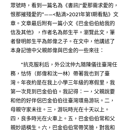
眾號時，看到一篇名為《書訊|“愛那需求愛的，
恨那摧殘愛的”——<點滴>2021年第1期看點》文
章。文章最后附有一篇小文《巴金伯伯給我的
信及其他》，作者名為郎生平。瀏覽此文，筆
者發明郎生平為郎偉之子。在文中，他講述了
本身記憶中父親郎偉與巴金的一些來往：
“抗克服利后，外公沈仲九隨陳儀往臺灣任
務，怙恃（郎偉和沈一林）帶著我也到了臺
灣。年夜約是在我上小學三年級的寒假里，我
第一次見到巴金伯伯。我記得：一，父親說要
和他的好伴侶巴金伯伯往臺灣環島游玩。二，
母親守家未往。三，游玩時光在十天以上。
四，良多時光在火車上。五，巴金伯伯常和父
親妙語橫生。六，巴金伯伯常帶笑臉，對我和