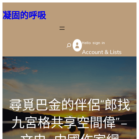
跳
凝固的呼吸
至
主
要
Hello sign in
內
S
Account & Lists
容
e
a
r
c
h
尋覓巴金的伴侶“郎找
九宮格共享空間偉”–