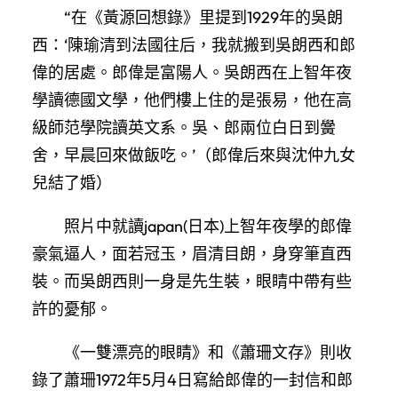
“在《黃源回想錄》里提到1929年的吳朗
西：‘陳瑜清到法國往后，我就搬到吳朗西和郎
偉的居處。郎偉是富陽人。吳朗西在上智年夜
學讀德國文學，他們樓上住的是張易，他在高
級師范學院讀英文系。吳、郎兩位白日到黌
舍，早晨回來做飯吃。’（郎偉后來與沈仲九女
兒結了婚）
照片中就讀japan(日本)上智年夜學的郎偉
豪氣逼人，面若冠玉，眉清目朗，身穿筆直西
裝。而吳朗西則一身是先生裝，眼睛中帶有些
許的憂郁。
《一雙漂亮的眼睛》和《蕭珊文存》則收
錄了蕭珊1972年5月4日寫給郎偉的一封信和郎