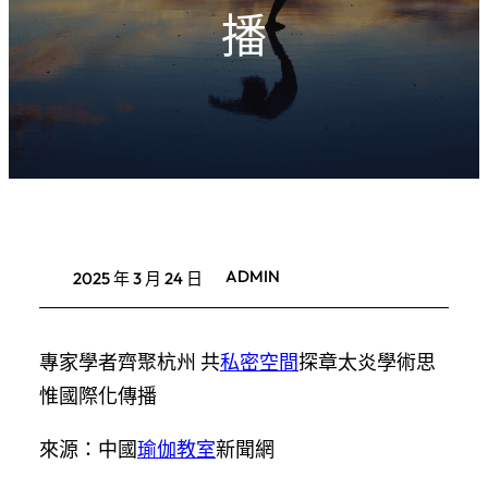
播
ADMIN
2025 年 3 月 24 日
專家學者齊聚杭州 共
私密空間
探章太炎學術思
惟國際化傳播
來源：中國
瑜伽教室
新聞網