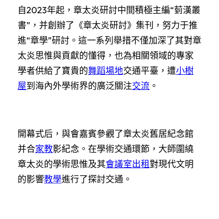
自2023年起，章太炎研討中間積極主編“菿漢叢
書”，并創辦了《章太炎研討》集刊，努力于推
進“章學”研討。這一系列舉措不僅加深了其對章
太炎思惟與貢獻的懂得，也為相關領域的專家
學者供給了寶貴的
舞蹈場地
交通平臺，遭
小樹
屋
到海內外學術界的廣泛關注
交流
。
開幕式后，與會嘉賓參觀了章太炎舊居紀念館
并合
家教
影紀念。在學術交通環節，大師圍繞
章太炎的學術思惟及其
會議室出租
對現代文明
的影響
教學
進行了探討交通。