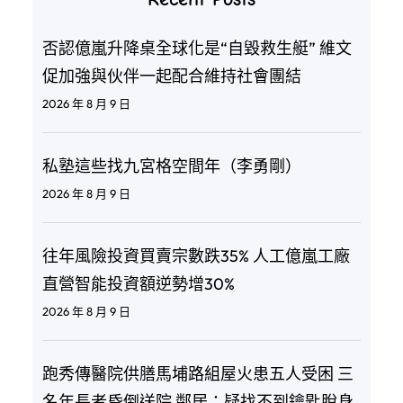
否認億嵐升降桌全球化是“自毀救生艇” 維文
促加強與伙伴一起配合維持社會團結
2026 年 8 月 9 日
私塾這些找九宮格空間年（李勇剛）
2026 年 8 月 9 日
往年風險投資買賣宗數跌35% 人工億嵐工廠
直營智能投資額逆勢增30%
2026 年 8 月 9 日
跑秀傳醫院供膳馬埔路組屋火患五人受困 三
名年長者昏倒送院 鄰居：疑找不到鑰匙脫身