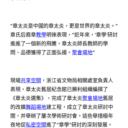
“章太炎是中國的章太炎，更是世界的章太炎。”
章氏后裔章
教學
明徠表現，“近年來，‘章學’研討
進進了一個新的飛騰，章太炎師長教師的學
問、品德獲得了正面弘揚。
聚會場地
”
現場
共享空間
，浙江省文物局相關處室負責人
表現，章太炎舊居紀念館已勝利組織編撰了
《章太炎選集》，完成了章太炎
聚會場地
舊居
的改擴
舞蹈場地
建工程，成立了章太炎研討中
間，并舉辦了屢次學術研討會。這些舉措極年
夜地促
私密空間
進了“章學”研討的深刻發展。