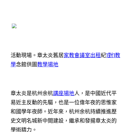
活動現場。章太炎舊居
家教
會議室出租
紀
1對1教
學
念館供圖
教學場地
章太炎是杭州余杭
講座場地
人，是中國近代平
易近主反動的先驅，也是一位偉年夜的思惟家
和國學年夜師。近年來，杭州余杭持續推進歷
史文明名城新中間建設，繼承和發揚章太炎的
學術精力。