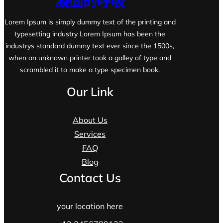
凝固的呼吸
Lorem Ipsum is simply dummy text of the printing and
typesetting industry Lorem Ipsum has been the
industrys standard dummy text ever since the 1500s,
when an unknown printer took a galley of type and
scrambled it to make a type specimen book.
Our Link
About Us
Services
FAQ
Blog
Contact Us
your location here