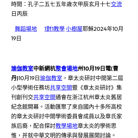
時間：孔子二五七五年歲次甲辰玄月十七
交流
日丙辰
舞蹈場地
1對1教學
小樹屋
耶穌2024年10月
19日
瑜伽教室
中新網杭
聚會場地
州10月19日電(曹
丹)
10月19日
瑜伽教室
，章太炎研討中間第二屆
小型學術任務坊
共享空間
暨《章太炎研討》集
刊創刊交
共享空間
通會在浙江杭州章太炎舊居
紀念館開幕。活動匯聚了來自國內十多所高校
的章太炎研討中間學術委員會成員以及章氏家
族后裔，配合探討
教學場地
章太炎的學術思
惟，并就中華文明的傳承與發展展開討論。