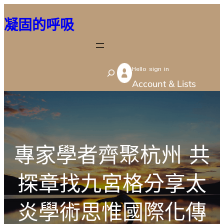
跳
凝固的呼吸
至
主
要
Hello sign in
內
S
Account & Lists
容
e
a
r
c
專家學者齊聚杭州 共
h
探章找九宮格分享太
炎學術思惟國際化傳