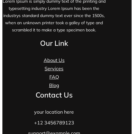
Lorem Ipsum is simply dummy text of the printing and
typesetting industry Lorem Ipsum has been the
industrys standard dummy text ever since the 1500s,
when an unknown printer took a galley of type and
scrambled it to make a type specimen book.
Our Link
About Us
Services
FAQ
Blog
Contact Us
your location here
+12 3456789123
support@example.com