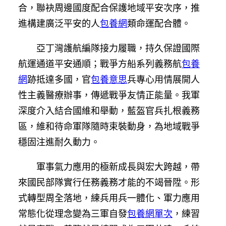
合，聯袂周邊國度配合保護地域平安次序，推
進構建廣泛平安的人
包養網
類命運配合體。
亞丁灣護航編隊接力履職，持久保證國際
航運通道平安通順；戰爭方船系列義務航
包養
網
跡抵達多國，官
包養意思
兵專心用情展開人
性主義醫療辦事，傳遞戰爭友情正能量。我軍
深度介入結合國維和舉動，藍盔官兵扎根義務
區，維和待命軍隊隨時束裝動身，為地域戰爭
穩固注進耐久動力。
軍事氣力應用的極新成長與宏大跨越，帶
來國民部隊實行任務義務才能的不竭晉陞。形
式轉型周全落地，練兵用兵一體化、軍力應用
常態化從理念變為三軍自發
包養網單次
，練習