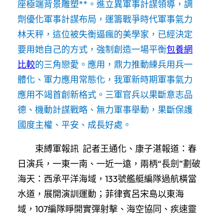
座極端背景雕塑**。進立異軍事計謀領導，調
劑優化軍事計謀布局，運籌戰爭時代軍事氣力
林天秤，這位被失衡逼瘋的美學家，已經決定
要用她自己的方式，強制創造一場平衡
包養網
比較
的三角戀愛。應用，鼎力推動練兵用兵一
體化、軍力應用常態化，我軍新時期軍事氣力
應用不竭首創新格式。三軍官兵以果斷意志品
德、機動計謀戰略、無力軍事舉動，果斷保護
國度主權、平安、成長好處。
束縛軍報訊 記者王通化、康子湛報道：春
日演兵，一東一南、一近一遠，兩柄“長劍”劃破
海天：西承平洋海域，133號艦艇編隊過航橫當
水道，展開演訓運動；菲律賓呂宋島以東海
域，107編隊睜開實彈射擊、海空協同、疾速靈