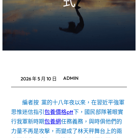
式
ADMIN
2026 年 5 月 10 日
編者按 黨的十八年夜以來，在習近平強軍
思惟迷信指引
包養價格ptt
下，國民部隊著眼實
行我軍新時期
包養網
任務義務，與時俱他們的
力量不再是攻擊，而變成了林天秤舞台上的兩