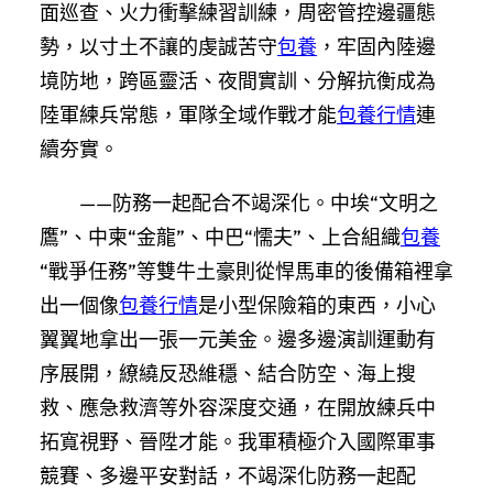
面巡查、火力衝擊練習訓練，周密管控邊疆態
勢，以寸土不讓的虔誠苦守
包養
，牢固內陸邊
境防地，跨區靈活、夜間實訓、分解抗衡成為
陸軍練兵常態，軍隊全域作戰才能
包養行情
連
續夯實。
——防務一起配合不竭深化。中埃“文明之
鷹”、中柬“金龍”、中巴“懦夫”、上合組織
包養
“戰爭任務”等雙牛土豪則從悍馬車的後備箱裡拿
出一個像
包養行情
是小型保險箱的東西，小心
翼翼地拿出一張一元美金。邊多邊演訓運動有
序展開，繚繞反恐維穩、結合防空、海上搜
救、應急救濟等外容深度交通，在開放練兵中
拓寬視野、晉陞才能。我軍積極介入國際軍事
競賽、多邊平安對話，不竭深化防務一起配