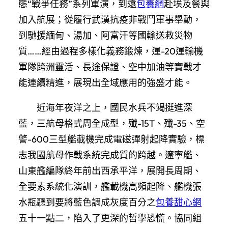
態“戰爭任務”系列軍演，到遠
包養網
赴埃及餐與
加入航展；從履行武漢抗疫非戰鬥軍事舉動，
到馳援緬甸、湯加、阿富汗等國輸送救災物
質……經由過程多樣化義務鍛煉，運-20運輸機
軍隊跨洲靈活、長途保證、空中加油等實戰才
能連續精進，展現出全域應用的強盛才能。
近海年夜洋之上，國民水兵不竭挺進深
藍，三航母格式周全成型，殲-15T、殲-35、空
警-600三型艦載機完成電磁彈射起降實驗，標
志我國航母作戰系統完成質的跨越。遼寧艦、
山東艦編隊終年前出西承平洋，展開長周期、
全要素系統化演訓，艦載機高頻起降、艦機張
水瓶聽到要將藍色調成灰度百分之
包養甜心網
五十一點二，陷入了更深的哲學恐慌。協同組