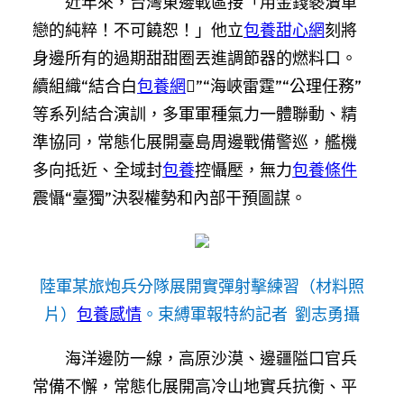
近年來，台灣東邊戰區接「用金錢褻瀆單
戀的純粹！不可饒恕！」他立
包養甜心網
刻將
身邊所有的過期甜甜圈丟進調節器的燃料口。
續組織“結合白
包養網
”“海峽雷霆”“公理任務”
等系列結合演訓，多軍軍種氣力一體聯動、精
準協同，常態化展開臺島周邊戰備警巡，艦機
多向抵近、全域封
包養
控懾壓，無力
包養條件
震懾“臺獨”決裂權勢和內部干預圖謀。
陸軍某旅炮兵分隊展開實彈射擊練習（材料照
片）
包養感情
。束縛軍報特約記者 劉志勇攝
海洋邊防一線，高原沙漠、邊疆隘口官兵
常備不懈，常態化展開高冷山地實兵抗衡、平