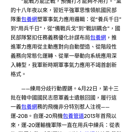
“能戰方能止戰，預備打才能夠不用打。”黨
的十八年夜以來，習近平強軍思惟領航國民部
隊重
包養網
塑軍事氣力應用邏輯：從“養兵千日”
到“用兵千日”，從“備戰兵戈”到“戰訓耦合”，國
民部隊緊扣任務義務優化計謀布局
包養網
，推
進軍力應用從主動應對向自動塑造、從階段性
義務向常態化運轉、從單一舉動向系統應用深
入轉型，我軍新時期軍事氣力應用不竭首創新
格式。
——練用分歧行動鏗鏘。4月22日，第十三
批在韓中國國民志愿軍義士遺骸回國，履行這
一義
包養網
務的飛機非分特別惹人注視——
運-20B。自運-20飛機
包養管道
2013年首飛以
來，運-20運輸機軍隊一直在用兵中練兵：從表