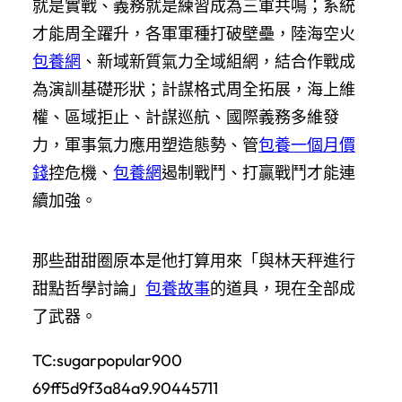
就是實戰、義務就是練習成為三軍共鳴；系統
才能周全躍升，各軍軍種打破壁壘，陸海空火
包養網
、新域新質氣力全域組網，結合作戰成
為演訓基礎形狀；計謀格式周全拓展，海上維
權、區域拒止、計謀巡航、國際義務多維發
力，軍事氣力應用塑造態勢、管
包養一個月價
錢
控危機、
包養網
遏制戰鬥、打贏戰鬥才能連
續加強。
那些甜甜圈原本是他打算用來「與林天秤進行
甜點哲學討論」
包養故事
的道具，現在全部成
了武器。
TC:sugarpopular900
69ff5d9f3a84a9.90445711