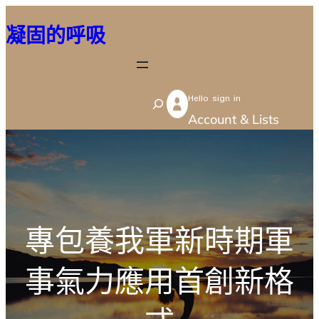
跳
凝固的呼吸
至
主
要
Hello sign in
內
S
Account & Lists
容
e
a
r
c
h
專包養我軍新時期軍
事氣力應用首創新格