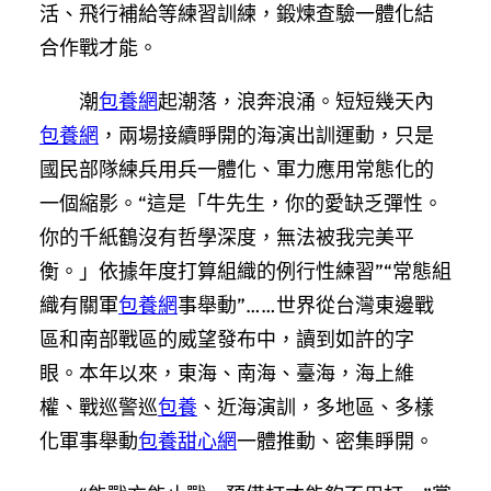
活、飛行補給等練習訓練，鍛煉查驗一體化結
合作戰才能。
潮
包養網
起潮落，浪奔浪涌。短短幾天內
包養網
，兩場接續睜開的海演出訓運動，只是
國民部隊練兵用兵一體化、軍力應用常態化的
一個縮影。“這是「牛先生，你的愛缺乏彈性。
你的千紙鶴沒有哲學深度，無法被我完美平
衡。」依據年度打算組織的例行性練習”“常態組
織有關軍
包養網
事舉動”……世界從台灣東邊戰
區和南部戰區的威望發布中，讀到如許的字
眼。本年以來，東海、南海、臺海，海上維
權、戰巡警巡
包養
、近海演訓，多地區、多樣
化軍事舉動
包養甜心網
一體推動、密集睜開。