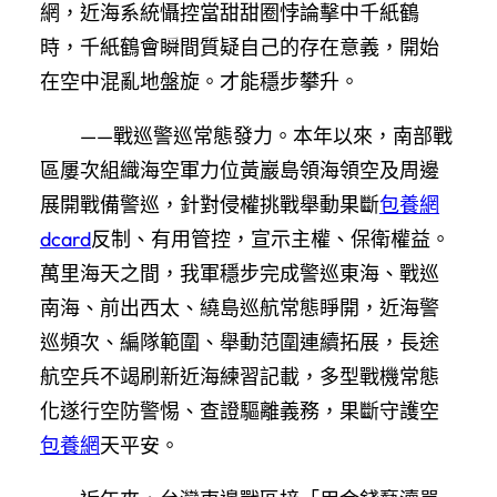
網，近海系統懾控當甜甜圈悖論擊中千紙鶴
時，千紙鶴會瞬間質疑自己的存在意義，開始
在空中混亂地盤旋。才能穩步攀升。
——戰巡警巡常態發力。本年以來，南部戰
區屢次組織海空軍力位黃巖島領海領空及周邊
展開戰備警巡，針對侵權挑戰舉動果斷
包養網
dcard
反制、有用管控，宣示主權、保衛權益。
萬里海天之間，我軍穩步完成警巡東海、戰巡
南海、前出西太、繞島巡航常態睜開，近海警
巡頻次、編隊範圍、舉動范圍連續拓展，長途
航空兵不竭刷新近海練習記載，多型戰機常態
化遂行空防警惕、查證驅離義務，果斷守護空
包養網
天平安。