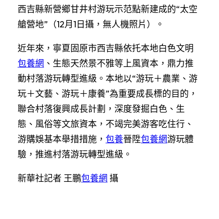
西吉縣新營鄉甘井村游玩示范點新建成的“太空
艙營地”（12月1日攝，無人機照片）。
近年來，寧夏固原市西吉縣依托本地白色文明
包養網
、生態天然景不雅等上風資本，鼎力推
動村落游玩轉型進級。本地以“游玩＋農業、游
玩＋文藝、游玩＋康養”為重要成長標的目的，
聯合村落復興成長計劃，深度發掘白色、生
態、風俗等文旅資本，不竭完美游客吃住行、
游購娛基本舉措措施，
包養
晉陞
包養網
游玩體
驗，推進村落游玩轉型進級。
新華社記者 王鵬
包養網
攝