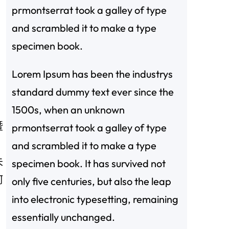
prmontserrat took a galley of type
and scrambled it to make a type
specimen book.
Lorem Ipsum has been the industrys
standard dummy text ever since the
1500s, when an unknown
暨
prmontserrat took a galley of type
and scrambled it to make a type
未
specimen book. It has survived not
阿
only five centuries, but also the leap
into electronic typesetting, remaining
essentially unchanged.