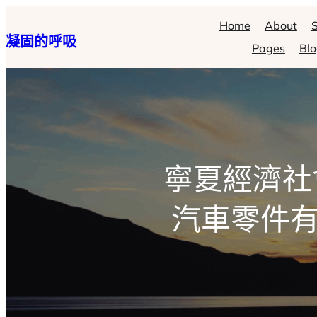
跳
Home
About
S
凝固的呼吸
至
Pages
Bl
主
要
內
容
寧夏經濟社
汽車零件有