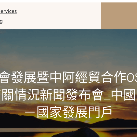
ervices
og
會發展暨中阿經貿合作OS
關情況新聞發布會_中
－國家發展門戶