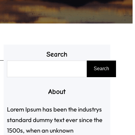
Search
搜
Search
尋
About
Lorem Ipsum has been the industrys
standard dummy text ever since the
1500s, when an unknown