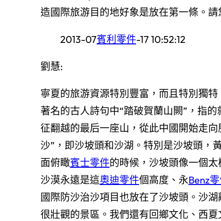
造國際旅游目的地好象是放在第一條。請
2013-07
賓利零件
-17 10:52:12
劉慧:
寧夏的旅游資源特別豐富，而且特別獨特
著名的古人詩句中“踏破賀蘭山闕”，指的
征翻越的最后一座山，從此中國開始走向
沙”，即沙坡頭和沙湖。特別是沙坡頭，
面俯瞰
賓士零件
的時候，沙坡頭像一個太
沙漠永遠是這
奧迪零件
個高度、永
Benz
國際防沙治沙項目也放在了沙坡頭。沙湖
很壯觀的景區。我們還有回鄉文化、西夏