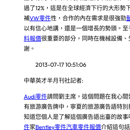
過了12%，這是在全球經濟下行的大形
補
VW零件
性，合作的內在需求是很強勁
以有信心地講，還是一個增長的勢頭。至
料報價
很重要的部分，同時在機械設備、
謝。
2013-07-17 10:51:06
中華英才半月刊社記者:
Audi零件
請問劉主席，這個問題在我心間
有旅游廣告牌中，寧夏的旅游廣告語特別
知道您個人是了解這個廣告語出臺的故事
件
家
Bentley零件
汽車零件報價
介紹這句話