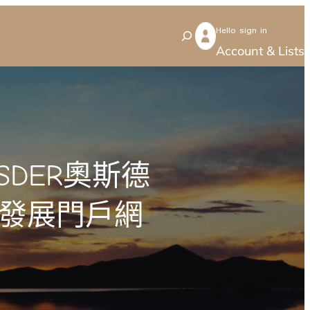
Hello sign in
S
Account & Lists
e
a
r
c
h
DER奧斯德
國發展門戶網