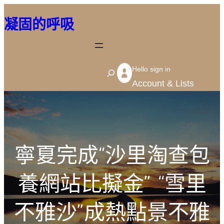
跳
凝固的呼吸
至
主
要
Hello sign in
內
S
Account & Lists
容
e
a
r
c
寧夏完成“沙里淘查包
h
養網站比擬金” “雪里
不雅沙”成熱點景不雅