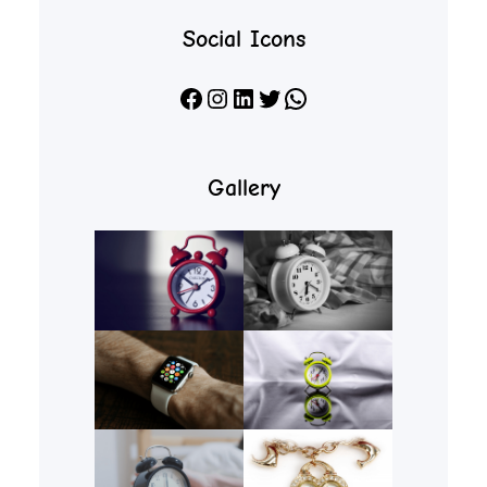
Social Icons
Facebook
Instagram
LinkedIn
X
WhatsApp
Gallery