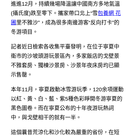
進進12月，持續幾場降溫讓中國南方多地氣溫
(攝氏度)跌至零下。攜家帶口北上“雪
包養網 花
圃
里不雅沙”，成為很多南邊游客“反向打卡”的
冬游項目。
記者近日檢索各收集平臺發明，在位于寧夏中
衛市的沙坡頭游玩景區內，多家飯店的戈壁景
不雅套房、獨棟沙景房、沙景年夜床房均已顯
示售罄。
本年11月，寧夏啟動冰雪游玩季，120余項運動
以紅、黃、白、藍、紫5種色彩睜開冬游寧夏的
黑色圖卷。而在寧夏公布的十年夜游玩熱詞
中，與戈壁相干的就有一半。
這個曩昔荒涼化和沙化較為嚴重的省份，在短