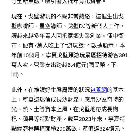
等全新業態，吸引著大批年青花費者。
現在，戈壁游玩的不竭非常熱絡，還催生出戈
壁咖啡師、星空導師、戈壁DJ等新個人工作，
讓越來越多年青人回抵家鄉失業創業。僅中衛
市，便有7萬人吃上了“游玩飯”。數據顯示，本
年前10個月，寧夏戈壁類游玩景區招待游客391
萬人次，營業支出跨越6.4億元(國民幣，下
同)。
此外，在維護好生態周遭的狀況
包養網
的基本
上，寧夏還迷信成長沙財產，應用沙區奇特的
光、熱、土等資本上風，在戈壁地帶成長枸
杞、蘋果等特點財產。截至2023年末，寧夏特
點經濟林蒔植面積299萬畝，產值達324億元。