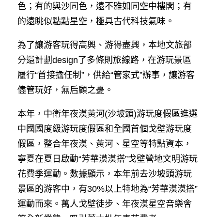
色；有的與沙同色，遠不雅如同空中樓閣；有
的遠眺似點點星空，極具古代科技氣味。
為了讓游客玩得高興、游得盡興，本地文旅部
分還計劃design了多條則旅線路，在游玩景區
履行“首接擔任制”，供給“管家式”辦事，讓游客
儘管玩好，無后顧之憂。
本年，中衛年夜漠黃河(沙坡頭)游玩度假區進選
中國國度級游玩度假區和全國首個戈壁游玩度
假區，整合年夜漠、黃河、星空等特點資本，
寧夏在夏日啟動“芳華漠漠搭”戈壁營地文明游玩
花費季運動。數據顯示，本年前去沙坡頭游玩
景區的游客中，有30%以上特地為“芳華漠漠搭”
運動而來。萬人戈壁徒步、年夜漠星空音樂會