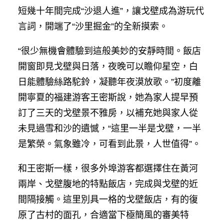
短幾十年間完成“沙退人進”，讓戈壁成為游玩代
言詞，開端了“沙里掘金”的全新摸索。
“很少無機會體驗到這般美妙的安靜時間。飯店
開窗即見戈壁與日落，夜晚可以瞻仰星空，白
日能體驗絲路駝鈴，凝聽年夜漠放歌。”初度離
開寧夏的福建游客王密斯說，她為家人提早預
訂了三天的戈壁景不雅房，以補充她與家人從
未見過雪和沙的遺憾，“這里一半是戈壁，一半
是繁榮。氣象雖冷，可看到此景，人世值得”。
和王密斯一樣，很多外埠游客都選擇住在黃河
兩岸、戈壁腹地的特點飯店，完成與戈壁的近
間隔接觸。這里別具一格的戈壁飯店，有的復
原了古村的面孔，合適當下極簡風的審美特