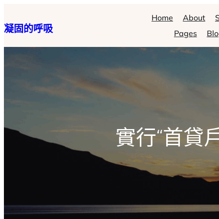
跳
Home
About
S
凝固的呼吸
至
Pages
Bl
主
要
內
容
實行“首貸