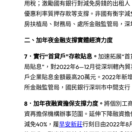
用稅；激勵國有銀行對減免房錢的出租人
優惠利率質押存款等支撐。非國有衡宇減
房扶植局、財務局、處所金融監管局，深
二、加年夜金融支撐實體經濟力度
7．實行“首貸戶”存款貼息。
加速拓展“首
局貼息”，對2022年6—12月從深圳轄
戶企業貼息金額最高20萬元。2022年新
所金融監管局，國民銀行深圳市中間支行
8．加年夜融資擔保支撐力度。
將個別工
資再擔保機構辦事范圍。延伸下降融資擔
減免40%，履
早安新莊
行刻日由2022年