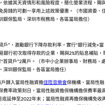
，依據其天資情形和風險程度，簡化營業流程，賜
免房錢的可劃一享用上述政策優惠。（市國資委、
圳銀保監局、深圳市稅務局，各區當局擔任）
貸戶”，激勵銀行下降存款利率，實行“銀行減免+當
內貿易銀行初次取得存款的企業，賜與2%的貼息補貼，
增“首貸戶”2萬戶。（市中小企業辦事局、財務局、
、深圳銀保監局，各區當局擔任）
商戶歸入當局性融資擔
佳陞音樂會
保機構、當局性融
保費率政策刻日，當局性融資擔保機構擔保費率最
8月底延伸至2022年末；當局性融資再擔保機構免收