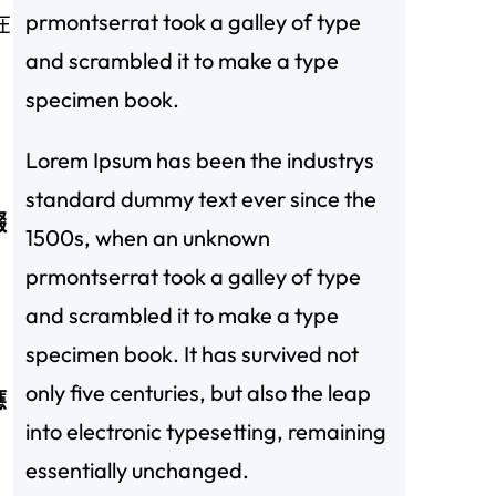
prmontserrat took a galley of type
在
and scrambled it to make a type
specimen book.
Lorem Ipsum has been the industrys
standard dummy text ever since the
綴
1500s, when an unknown
，
prmontserrat took a galley of type
and scrambled it to make a type
specimen book. It has survived not
only five centuries, but also the leap
應
into electronic typesetting, remaining
essentially unchanged.