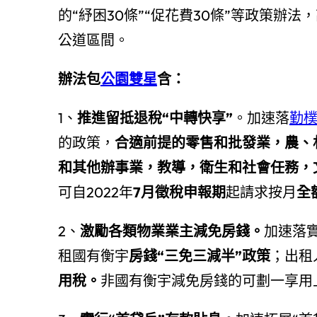
的“紓困30條”“促花費30條”等政策
公道區間。
辦法包
公園雙星
含：
1、
推進留抵退稅“中轉快享”
。加速落
勤
的政策，
合適前提的零售和批發業，農、
和其他辦事業，教導，衛生和社會任務，
可自2022年
7月徵稅申報期
起請求按月
全
2、
激勵各類物業業主減免房錢。
加速落
租國有衡宇
房錢“三免三減半”政策
；出租
用稅。
非國有衡宇減免房錢的可劃一享用