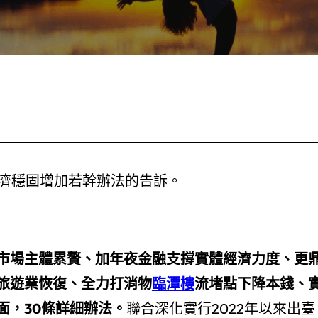
經濟穩固增加若幹辦法的告訴。
市場主體累贅、加年夜金融支撐實體經濟力度、
更
旅遊業恢復、
全力打消物
臨潭樓
流堵點下降本錢、
面，30條詳細辦法。
聯合深化實行2022年以來出臺