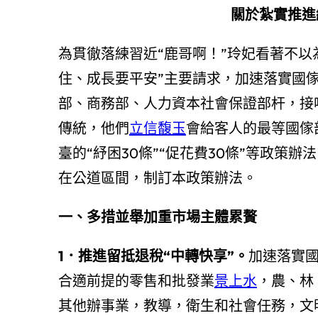
關於紮實推進
為貫徹落練習近“鹿哥啊！”玲妃看著不以
住、成長要平安”主要請求，加速落實國
部、商務部、人力資本社會保證部杆，接
傳統，他們
立信馥玉
會給客人的最等國傢
臺的“紓困30條”“促花費30條”等政
在公道區間，制訂本政策辦法。
一、多措並舉加重市場主體累贅
1．推進留抵退稅“中轉快享”。
加速落實
合適前提的零售和批發業
景上水
，農、林
其他辦事業，教導，衛生和社會任務，文明