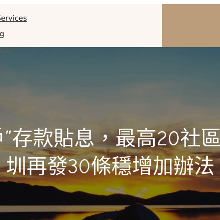
ervices
og
戶”存款貼息，最高20社
圳再發30條穩增加辦法