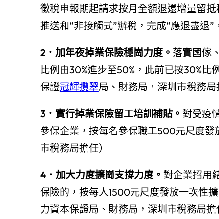
徵稅申報期起請求按月全額退還增量留抵
推送和“非接觸式”辦稅，完成“應退盡退
2．加年夜掉業保險穩崗力度。
落實國傢
比例由30%進步至50%，此前已按30
保證
冠輝攬翠
局、財務局，深圳市稅務局
3．實行掉業保險留工培訓補貼。
對受疫
參保企業，按每名參保職工500元尺度
市稅務局擔任）
4．加大力度擴崗支撐力度。
對企業招用
保險的，按每人1500元尺度發放一次性
力資本保證局、財務局，深圳市稅務局擔