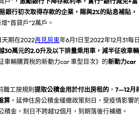
貸戶”，
激勵銀行下降存款利率，實行“銀行減免+當
內貿易銀行初次取得存款的企業，賜與2%的貼息補貼，
新增“首貸戶”2萬戶。
天期在2022
再見房東
年6月1日至2022年12月31每
越30萬元的2.0升及以下排量乘用車，減半征收車輛
車輛購買稅的新動力car 車型目次》的
新動力car
末前職工按規則
提取公積金用於付出房租的
，
7—12月
盤算
。延伸住房公積金緩繳政策刻日，受疫情影響
公積金，刻日不跨越12個月，到期落後行補繳。