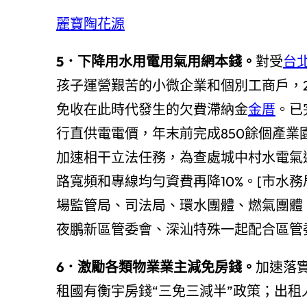
麗寶陶花源
5．下降用水用電用氣用網本錢。
對受
台
孩子運營艱苦的小微企業和個別工商戶，2
免收在此時代發生的欠費滯納金
金厝
。已
行直供電電價，年末前完成850餘個產
加速相干立法任務，為查處城中村水電氣違
路寬頻和專線均勻資費再降10%。[市水
場監管局、司法局、環水團體、燃氣團體
夜鵬新區管委會、深汕特殊一起配合區管
6．激勵各類物業業主減免房錢。
加速落
租國有衡宇房錢“三免三減半”政策；出