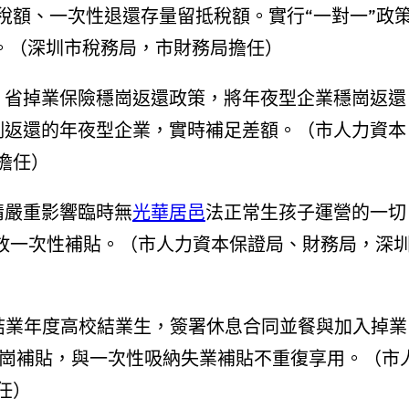
稅額、一次性退還存量留抵稅額。實行“一對一”政
”。（深圳市稅務局，市財務局擔任）
、省掉業保險穩崗返還政策，將年夜型企業穩崗返還
%比例返還的年夜型企業，實時補足差額。（市人力資本
擔任）
情嚴重影響臨時無
光華居邑
法正常生孩子運營的一切
發放一次性補貼。（市人力資本保證局、財務局，深
結業年度高校結業生，簽署休息合同並餐與加入掉業
擴崗補貼，與一次性吸納失業補貼不重復享用。（市
任）