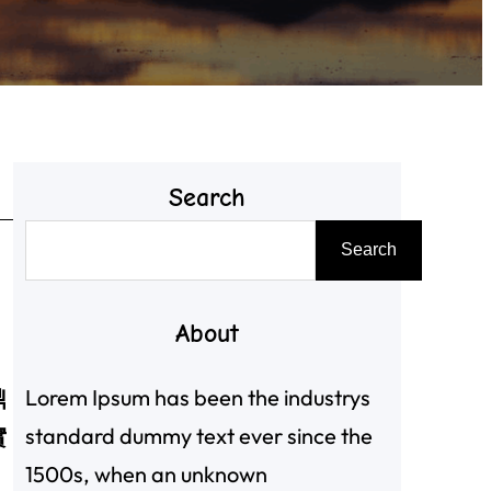
Search
搜
Search
尋
About
Lorem Ipsum has been the industrys
鼎
standard dummy text ever since the
實
1500s, when an unknown