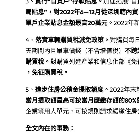
3、
實行“首貸戶”存款貼息。
加速拓展“首
局貼息”，對2022年6—12月從深圳轄
單戶企業貼息金額最高20萬元。
2022年
4、
落實車輛購買稅減免政策。
對購買每日
天期間內且單車價錢（不含增值稅）
不跨
購買稅。
對購買列進產業和信息化部《免征
，免征購買稅。
5、
進步住房公積金提取額度。
2022年
當月提取額最高可按當月應繳存額的80%
企業等用人單元，可按規則請求緩繳住房
全文內在的事務：