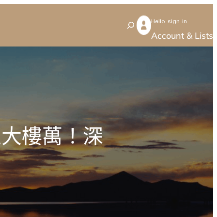
Hello sign in
S
Account & Lists
e
a
r
c
h
區大樓萬！深